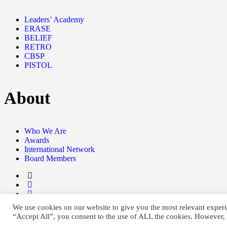
Leaders’ Academy
ERASE
BELIEF
RETRO
CBSP
PISTOL
About
Who We Are
Awards
International Network
Board Members
We use cookies on our website to give you the most relevant experi
“Accept All”, you consent to the use of ALL the cookies. However, 
Privacy Policy
/ LIMS © 2024 All Rights Reserved /
Terms of servic