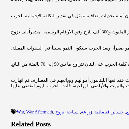
ن أمام تحديات إضافية تتمثل في تقدير التكلفة الإجمالية للحرب
وعن تحديات النزوح بعد شهر من التصعيد في الحرب، يؤكد مارديني أن لبنان غير مجهز للتعامل مع هذا العدد الهائل من النازحين بعدما تجاوز المليون و300 ألف نازح وفق الأرقام الرسمية، مشيراً إلى نزوح
 صفراً، وبعد الحرب سيكون النمو سلبياً في السنوات المقبلة،
وعن كلفة دمار الطرقات والجسور والبنى التحتية والشركات والمؤسسات التجارية والمنازل، فيحددها مارديني ب4 مليار دولار، وبالتالي، فإن كلفة الحرب على لبنان تتراوح ما بين 50 إلى 70 بالمئة من الناتج
 مارديني إن الحرب أتت على لبنان في أسوأ مرحلة من تاريخه، فهو مرّ بأسوأ كارثة مالية وانهيار مصرفي في العام 2019، حيث فقد فيها اللبنانيون أموالهم وودائعهم في المصارف ثم انهارت
رات والبيوت والأراضي الزراعية، فأتت الحرب اليوم لتقضي عليها
ع
,
خسائر اقتصادية
,
زراعة
,
سياحة
,
نزوح
,
War Aftermath
,
War
Related Posts