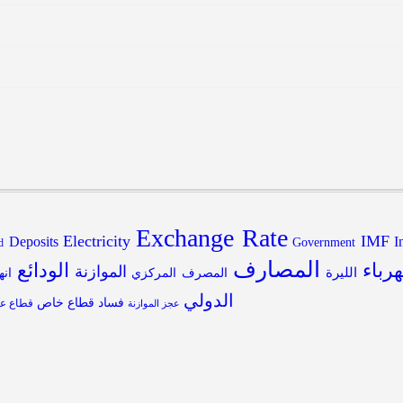
Exchange Rate
Electricity
IMF
Deposits
I
Government
d
المصارف
هرباء
الودائع
الموازنة
الليرة
المصرف المركزي
انه
الدولي
فساد
قطاع خاص
قطاع عا
عجز الموازنة