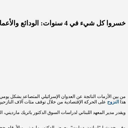
خسروا كل شيء في 4 سنوات: الودائع والأعمال والأملاك!
من بين الأزمات الناتجة عن العدوان الإسرائيلي المتصاعد بشكل يومي 
هذا
النزوح
على الحركة الإقتصادية من خلال توقف مئات آلاف النازحين 
ويقدر مدير المعهد اللبناني لدراسات السوق الدكتور باتريك مارديني، 
وفي حديثٍ لـ”ليبانون ديبايت”، يعرض الدكتور مارديني وبالأرقام حجم 