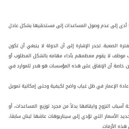
ما أدى إلى عدم وصول المساعدات إلى مستحقيها بشكل عادل
رة الصعبة. تجدر الإشارة إلى أن الدولة لا ينبغي أن تكون
دفع روات الموظفين الحكوميين من خارج السلك العسكري والجيش اللبناني خلال الحرب خاصة أن هناك حوالي 350 ألف موظف لا يقوم معظمهم بآداء مهامه بالشكل المطلوب أو
ين. خاصة أن الإنفاق على هذه المؤسسات هو هدر للموارد في
ضرورة الاستعداد لإعادة الإعمار في ظل غياب واضح لكيفية وحتى إمكانية تمويل
 أسباب النزوح وايقافها بدلاً من مجرد توزيع المساعدات، أو
ديد الأسعار التي تؤدي إلى سيناريوهات عاشها لبنان سابقا،