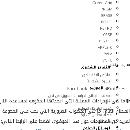
Green Grid
PRISM
ERASE
BELIEF
RETRO
CBSP
PISTOL
APPLE-C
YALA
VOTE
شارك المنشور
التقرير الشهري
الملخص الاقتصادي
النشرة الشهرية
Facebook
Twitter
Pinterest
عن المعهد
المعهد اللبناني لدراسات السوق: من نحن
🔴ما هي الإجراءات العملية التي اتخذتها الحكومة لمساعدة النا
الجوائز
شبكة الشركاء الدوليين
القطاع العام؟ ما هي الخطوات الضرورية التي يجب على الحكومة اتخ
أعضاء مجلس الإدارة
لمزيد من المعلومات حول هذا الموضوع، اضغط على الرابط التالي:
فريق العمل
لوسائل الإعلام