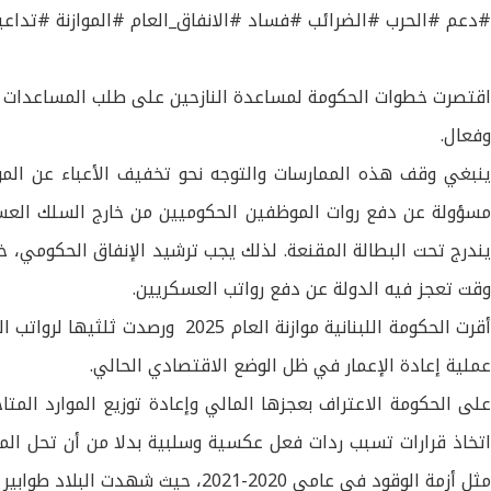
#دعم #الحرب #الضرائب #فساد #الانفاق_العام #الموازنة #تداعي
اقتصرت خطوات الحكومة لمساعدة النازحين على طلب المساعدات و
وفعال.
ينبغي وقف هذه الممارسات والتوجه نحو تخفيف الأعباء عن الموا
يندرج تحت البطالة المقنعة. لذلك يجب ترشيد الإنفاق الحكومي، 
وقت تعجز فيه الدولة عن دفع رواتب العسكريين.
أقرت الحكومة اللبنانية موازنة 
عملية إعادة الإعمار في ظل الوضع الاقتصادي الحالي.
على الحكومة الاعتراف بعجزها المالي وإعادة توزيع الموارد المتا
اتخاذ قرارات تسبب ردات فعل عكسية وسلبية بدلا من أن تحل المشكل
مثل أزمة الوقود في عامي 2020-2021، حيث شهدت البلاد طوابير طويلة لتعبئة البنزين. يدعو إلى إيجاد حلول جذرية لتجنب تكرار مثل هذه الأزمات.