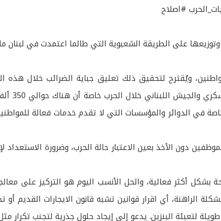
ات_الحرب #اصلاح
توزيعها على الطريقة الشعبوية التي طالما اعتمدت في لبنان 
طنين، ويُقترح لتحقيق ذلك تعليق جباية الضرائب خلال هذه الفت
مسؤولة عن 
خاصة في الدوائر والمؤسسات التي لا تقدم خدمات فعالة للمواطن
العام 2025 ورصدت ثلثيها لرواتب الموظفين دون الأخذ بعين الاعتبار حالة الحرب، و
حة بشكل أكثر فعالية، والحل الأنسب اليوم هو التركيز على معالجة
ة الراهنة، أي اقرار قوانين تشبه قانون الايجارات القديم أو تح