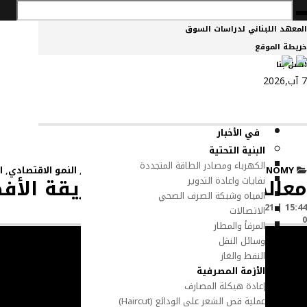
المعهد اللبناني لدراسات السوق
خريطة الموقع
اتصل بنا
7 آب,2026
في الأخبار
البنية التحتية
الكهرباء ومصادر الطاقة المتجددة
WAR ECONOMY
,
BELIEF
,
أزمة الدين
,
العجز المالي
,
النمو الاقتصادي
,
ا
معالجة سبب النزوح الطريقة الأفض
نفايات واعادة التدوير
المياه وشبكة الصرف الصحي
15:44 | 21 تشرين الأول 2024
المصدر:
BEIRUT24
الاتصالات
0
المرفأ والمطار
وسائل النقل
النفط والغاز
الأزمة المصرفية
إعادة هيكلة المصارف
عملية قص الشعر على الودائع (Haircut)