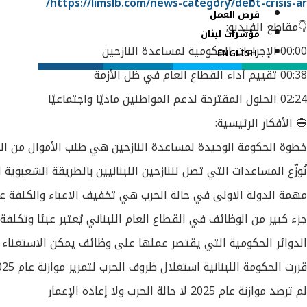
https://limslb.com/news-category/debt-crisis-ar/
فرص العمل
👇مقاطع الفيديو:
مؤشرات لبنان
00:00 الإجراءات الحكومية لمساعدة النازحين
ENGLISH
00:38 تقييم أداء القطاع العام في ظل الأزمة
02:24 الحلول المقترحة لدعم المواطنين ماديًا واجتماعيًا
🔵 الأفكار الرئيسية:
خطوة الحكومة الوحيدة لمساعدة النازحين هي طلب الأموال من الخ
تُوزّع المساعدات التي تصل للنازحين اللبنانيين بالطريقة الشعبوية 
مهمة الدولة الاولى في حالة الحرب هي تخفيف الاعباء والكلفة عل
جزء كبير من الوظائف في القطاع العام اللبناني يُعتبر عبئا وتكلف
الدوائر الحكومية التي يقتصر عملها على وظائف يمكن الاستغناء 
قررت الحكومة اللبنانية استغلال ظروف الحرب لتمرير موازنة عام 2025 التي يمول ثلثاها معاشات الموظفين
لم ترصد موازنة عام 2025 لا حالة الحرب ولا إعادة الإعمار