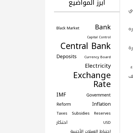
أبرز المواضيع
في
Bank
ره
Black Market
Capital Control
Central Bank
ورة
Deposits
Currency Board
Electricity
ء
Exchange
لف
Rate
IMF
Government
Inflation
Reform
Subsidies
Taxes
Reserves
احتكار
USD
احتياط العملات الأجنبية