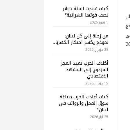
كيف فقدت المئة دولار
نصف قوتها الشرائية؟
 في ظل
1 تموز,2026
ع
ما هي
من زحلة إلى كل لبنان:
نموذج يكسر احتكار الكهرباء
 لتمويل العجز في موازنة 2025
29 حزيران,2026
أكلاف الحرب تعيد العجز
المزدوج إلى المشهد
الاقتصادي
15 حزيران,2026
كيف أعادت الحرب صياغة
سوق العمل والرواتب في
لبنان؟
25 أيار,2026