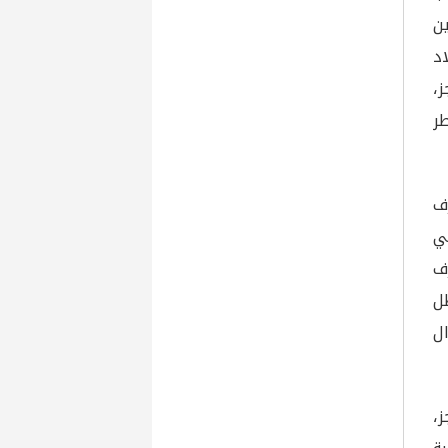
ين
اد
،
ر
ف
ي
ف
ل
ل
ز،