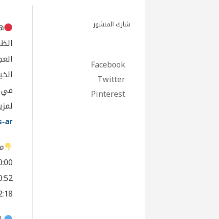
شارك المنشور
الظر
Facebook
Twitter
في ظ
Pinterest
لمزي
-ar/
مق
00:00 -زيادة الايرادات في
00:52 -العجز في الموازنة العامة
02:18 – المصرف المركزي وتموي