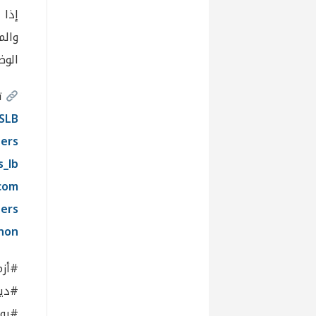
إذا
والم
الوض
تو
SLB
ers
s_lb
.com
ers
anon
#أزم
#دين
#يور