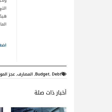
ولكن
التي
هيكل
المال
اضغط
Debt
,
Budget
,
المصارف
,
عجز الموا
أخبار ذات صلة