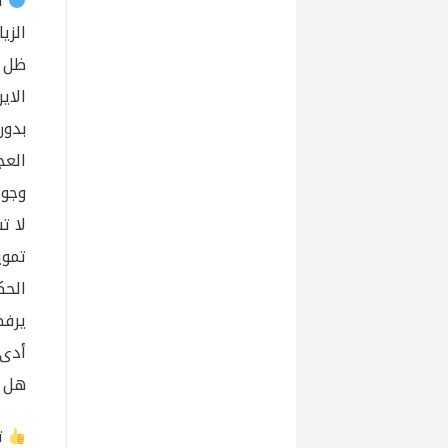
ال
ظل ا
الاي
بدون
وجود
لا ت
الحك
يرفض
أدى 
هل ي
تف