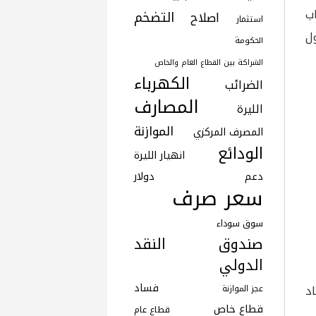
ب
التضخم
اصلاح
استثمار
ول
الحكومة
الشراكة بين القطاع العام والخاص
الكهرباء
الضرائب
المصارف
الليرة
الموازنة
المصرف المركزي
الودائع
انهيار الليرة
دعم
دولار
سعر صرف
سوق سوداء
صندوق النقد
الدولي
فساد
د
عجز الموازنة
قطاع خاص
قطاع عام