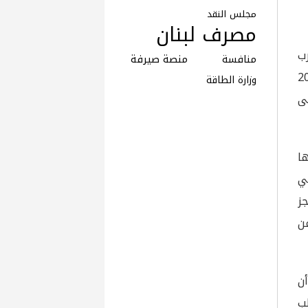
مجلس النقد
مصرف لبنان
ب
منافسة
منصة صيرفة
 40% في ايرادات موازنة 2025
وزارة الطاقة
لى
زها
في
جز
ن
 رغم أن
لب