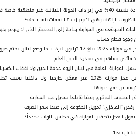
أفكار الرئيسية:
الزيادة بنسبة 40% في إيرادات الدولة اللبنانية غير منطقية خاصة 
لظروف الراهنة وهي لتبرير زيادة النفقات بنسبة 45%
رادات المتوقعة في الموازنة بحاجة إلى التدقيق الذي لا يتوفر بدو
 وجود قطع حساب
العجز في موازنة 2025 يبلغ 17 ترليون ليرة بينما وضع لبنان يحتم ضر
 فائض يساهم في تسديد الدين العام
شمل الموازنة العامة في لبنان اليوم خدمة الدين ولا نفقات الكهربا
تمويل عجز موازنة 2025 غير ممكن خارجيا ولا داخليا بسبب تخ
ومة عن دفع ديونها
 المصرف المركزي رفضا قاطعا تمويل عجز الموازنة
رفض “المركزي” تمويل الحكومة إلى ضبط سعر الصرف
مول العجز بتصفير الموازنة في مجلس النواب مجدداً؟
اعل معنا: