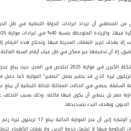
من المنطقي أن تزداد ايرادات الدولة اللبنانية في ظل الحر
الدائرة فيها، والزيادة الملوحظة بنسبة
 إلا بهدف تبرير النفقات المدرجة فيها. وتحتاج هذه الارقام إ
قيق، إلا أن تدقيقها غير ممكن في ظل غياب أرقام السنة الفائتة.
المشكلة الكبرى في موازنة 2025 تتلخص في العجز، حيث يبلغ عج
 تريليون ليرة الذي قد يتغير بفعل “تصفير” الموازنة كما حصل 
ة السابقة. ينبغي في الحالات المماثلة للحالة اللبنانية أن يبلغ ع
ازنة صفر بل ينبغي أن يكون فيها فائضا، وذلك بسبب التخلف ع
الديون، وبهدف البدء بتسديدها.
تجدر الإشارة إلى أن عجز الموازنة الحالية يبلغ 17 تريليون ليرة
ت الحكومة فيها لا تشمل خدمة الدين، ولا نفقات الكهرباء. تتط