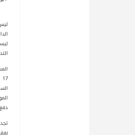
ليس 
ليست
التد
17
السن
المو
دفع 
نفقا