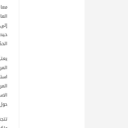
معال
العا
إلى 
حيث
الحك
يعتب
المر
استق
المر
الاس
حول 
تتجه