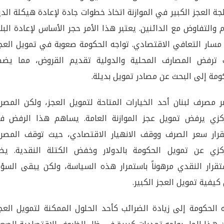
جة العجز الكبير في الموازنة اتخاذ خطوات جادة لإعادة هيكلة الد
م والتفاوض مع الدائنين. يعتبر هذا الأمر حجر الأساس لإعادة البل
مسار التعافي الاقتصادي. تواجه الحكومة صعوبة في تمويل العجز
 ترفض المصارف المحلية والدولية تقديم القروض، مما يضط
ومة إلى البحث عن مصادر تمويل بديلة.
ر مصرف لبنان أحد الخيارات المتاحة لتمويل العجز، ولكن المصر
كزي يرفض تمويل عجز الموازنة العامة. يساهم هذا الرفض ف
رار سعر الصرف ووقف الانهيار الاقتصادي، حيث توقف المصر
كزي عن تمويل الحكومة بالدولار وخفض الكتلة النقدية. يظ
تقرار النقدي مرهوناً باستمرار هذه السياسة، ولكن يبقى السؤا
كيفية تمويل العجز الكبير.
 الحكومة إلى زيادة الضرائب كأحد الحلول الممكنة لتمويل العج