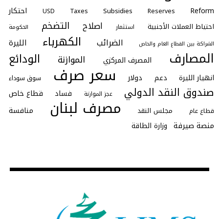
احتكار
Reform
Subsidies
Taxes
Reserves
USD
التضخم
اصلاح
احتياط العملات الأجنبية
استثمار
الحكومة
الكهرباء
الضرائب
الليرة
الشراكة بين القطاع العام والخاص
المصارف
الودائع
الموازنة
المصرف المركزي
سعر صرف
انهيار الليرة
دعم
دولار
سوق سوداء
صندوق النقد الدولي
فساد
قطاع خاص
عجز الموازنة
مصرف لبنان
منافسة
مجلس النقد
قطاع عام
منصة صيرفة
وزارة الطاقة