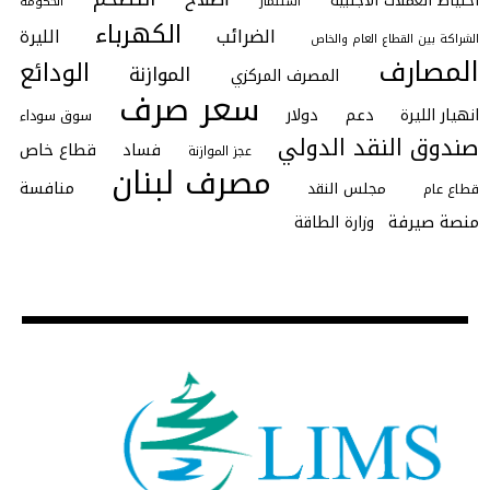
احتياط العملات الأجنبية
استثمار
الحكومة
الكهرباء
الضرائب
الليرة
الشراكة بين القطاع العام والخاص
المصارف
الودائع
الموازنة
المصرف المركزي
سعر صرف
انهيار الليرة
دعم
دولار
سوق سوداء
صندوق النقد الدولي
فساد
قطاع خاص
عجز الموازنة
مصرف لبنان
منافسة
مجلس النقد
قطاع عام
منصة صيرفة
وزارة الطاقة