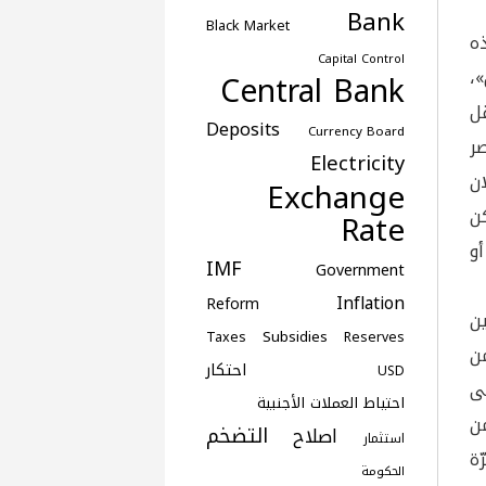
Bank
Black Market
ه
Capital Control
،
Central Bank
قل
Deposits
Currency Board
ر
Electricity
ن
Exchange
ن
Rate
و
IMF
Government
Inflation
Reform
ن
Subsidies
Taxes
Reserves
من
احتكار
USD
لى
احتياط العملات الأجنبية
ن
التضخم
اصلاح
استثمار
ة
الحكومة