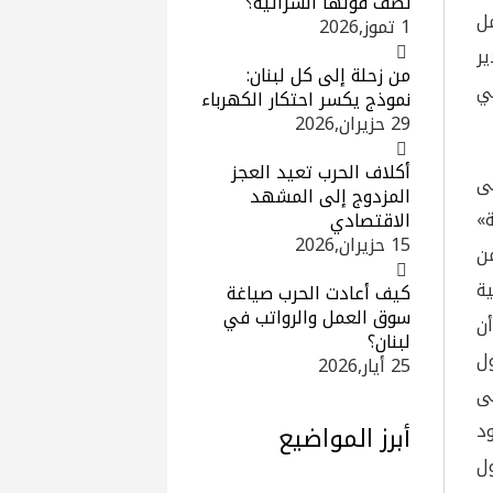
نصف قوتها الشرائية؟
مل
1 تموز,2026
ر
من زحلة إلى كل لبنان:
ي
نموذج يكسر احتكار الكهرباء
29 حزيران,2026
أكلاف الحرب تعيد العجز
لى
المزدوج إلى المشهد
»
الاقتصادي
15 حزيران,2026
ن
ة
كيف أعادت الحرب صياغة
سوق العمل والرواتب في
ن
لبنان؟
ل
25 أيار,2026
ى
د
أبرز المواضيع
ل