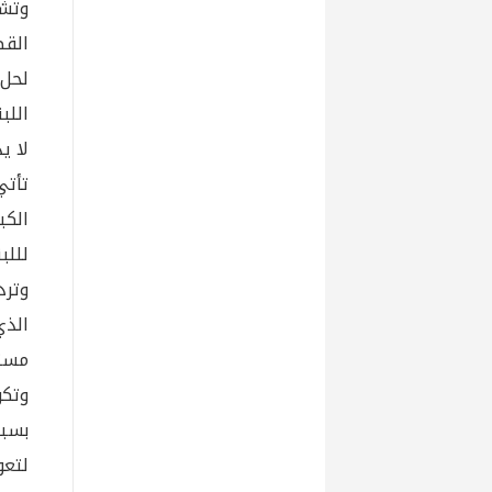
وتشد
القص
لحل
اللب
لا ي
لللب
وترد
الذ
مستق
وتكو
بسبب
لتعو