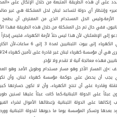
د على أن هذه الطريقة المتبعة من خلال الإتكال على «المد
ير» وإنتظار أي دولة لتساعد لبنان لحل المشكلة هي غير صالح
 الأزمة،وليس الحل المستدام الذي من المفترض أن يطمح ل
نانيون، ففي حال تم حل المشكلة من خلال هذه الطريقة فهذا الأ
دعو إلى الإطمئنان، لأن هذا ليس حلاً لأزمة الكهرباء، فليس إنجازاً 
تأتي الكهرباء إلى بيوت اللبنانيين لمدة 3 إلى 6 ساعات،لأن 
الكبرى هي أن مؤسسة كهرباء لبنان غير قادرة
نانيين فهذه معالجة آنية لا تقدم ولا تؤخر.
ف :«إن المسار الآخر وهو مسار مستدام وطويل الأمد وهو العم
ي يجب أن يحصل على حوكمة مؤسسة كهرباء لبنان، وأن تكو
لة وقادرة على أن تنتج الكهرباء، وأن لا تكون خسارتها كبير
ن عبئاً على الدولة اللبنانية،كما كانت عبئاً عليها لسنين طوي
 إتكالها على الدولة اللبنانية بإعطائها الأموال لشراء الفيو
د بعدها وتسكر المؤسسة يوما ما ديونها للدولة اللبنانية وورط