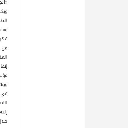
«الج
ويكش
الطر
وموض
فهو 
من خ
المن
إنقا
مؤسس
ويشد
في ا
الفي
رئيس
خلال