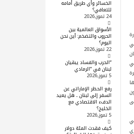
الخسائر وأي طريق أمامه
للتعافي؟
24 تموز,2026
الأسواق العالمية بين
ة
الحروب والتضخم: أين نحن
اليوم؟
ي
22 تموز,2026
ان
“الحرب والفساد يبقيان
ي
لبنان في “الرمادي
ة
5 تموز,2026
ها
رفع الحظر الإماراتي عن
ون
السفر إلى لبنان .. هل يعيد
ى
الدفء الاقتصادي مع
الخليج؟
5 تموز,2026
ي
كيف فقدت المئة دولار
ري