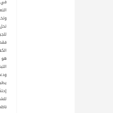
في ا
التع
وتخت
تحل 
للجب
فقط
الكه
هو ع
اللب
يطبق
إحتك
للشر
ناظم