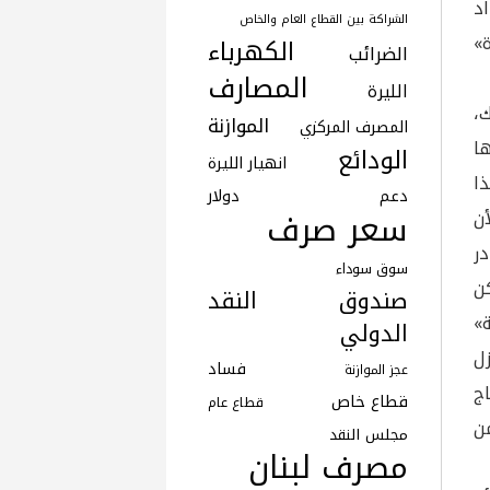
د
الشراكة بين القطاع العام والخاص
ة»
الكهرباء
الضرائب
المصارف
الليرة
ك،
الموازنة
المصرف المركزي
ا
الودائع
انهيار الليرة
ا
دعم
دولار
سعر صرف
ن
ر
سوق سوداء
ن
صندوق النقد
»
الدولي
ن «الديزل
فساد
عجز الموازنة
ج
قطاع خاص
قطاع عام
ن
مجلس النقد
مصرف لبنان