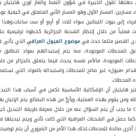
جهتها تقول الخبيرة في شؤون النفط والغاز لوري هايتيان بأ
 مسارين: المسار الأول وهو المسار الآني المتعلق في كيفية عو
رباء إلى بيوت اللبنانين سواء ثلاث أو أربع أو ست ساعات،وهذا 
 فعلياً من خلال إنتظار الشحنة الجزائرية كخطوة ترقيعية عل
ى القصير مثلما حدث في
موضوع الفيول العراقي
الذي يأتي غي
ق للمحطات الموجودة، مما يتم إستبدالهم بمواد تتطابق م
طات الموجودة، فالأمر نفسه يحدث فيما يتعلق بالجزائر من خلا
دام «فيول» غير صالح للمحطات واستبداله بالمواد التي تستعم
 المحطات.
بر هايتيان أن الإشكالية الأساسية تكمن في أسباب هذا التبدي
نه ومن يقوم بهذه العملية، وبأيٍّ من هذه البضائع يتم الإتيان به
 ما يجب أن يتم السؤال عنه من خلال معرفة طريقة التبديل كي
كما حصل في الشحنات العراقية التي كانت تأتي ويتم تبديلها ف
 أخرى صالحة للمحطات،لذلك هذا الأمر من الضروري أن يتم توضيحه