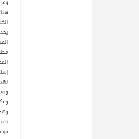
ومن 
هناك
الكه
يحدث
المد
مطاب
المح
إستق
لهذه
وتعت
ومكا
وهذا
تتم،
مواد