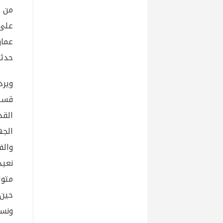
من أ
على 
عمار
حدثت في العام
ويرد
قسمي
القد
الجه
والف
نعيد
متوا
حين 
ونس