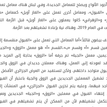
جود الأنواع ويصلح للمعامل الجديدة، وفي لبنان هناك معامل تع
«الفيول»، ومعامل أخرى تعمل على «الغاز أويل» كمعامل «دي
» و«الزهراني» كانوا يعملون على «الغاز أويل» قبل الأزمة الت
 2019، وهناك نية بإعادة تشغيلهم بعد الأزمة.
ف بيضون قائلاً:«أما المعامل التي تعمل على «الفيول منقسمة إ
ن قسم «أ» وقسم «ب»،القسم «أ» هو معمل «الزوق» و«الجية
يمين، معمل «الجية» تم جرفه أما «الزوق» بحاجة إلى المزيد م
د لعودته إلى العمل، وهناك معملان جديدان في الزوق والجي
يول متواجد داخلهم، ولكن لنستفيد من العرض الجزائري الأفضل أ
 تشغيل المعملين الجديدين في الزوق والجية باعتبار أن الفيو
جد فيهما، وعليه يتم تخزين الفيول «الجزائري» في المنشآت إل
إنتهاء الفيول في معملين «الزوق» و«الجية» الجديدين ونعو
تكمل تشغيلهم لأن من الممكن أن يتم تشغيلهم في الفيو