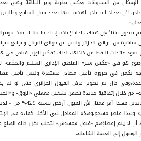
الإمكان من المحروقات بعكس نظرية وزير الطاقة وهي تعدا
ادر، لأن تعداد المصادر الهدف منها تعدد سبل المنافع و«الزعبر
غش».
م بيضون قائلاً:«إن هناك حاجة لإعادة إحياء ما يشبه عقد سونترا
 مباشرة من موانئ الجزائر وليس من موانئ اليونان وموانئ سواه
تعود عائدات النفط من خلالها، لذلك تفكير الوزير فياض في هذ
ضوع هو في «عكس سير» المنطق الإداري السليم والحكمة، لأ
اجة تكمن في ضرورة تأمين مصادر مستقرة وليس تأمين مصاد
دة،وفي حال تم تطوير عرض الفيول الجزائري حتى لو لم يك
» من خلال إتفاقية جديدة تضمن تشغيل معملي «الزوق» و«الجية
الجديدين فهذا أمر ممتاز لأن الفيول أرخص بنسبة 42.5% م
» وهذا عنصر مشجع،وهذه المعامل هي الأكثر كفاءة في الإنتا
أن لا يتم إعطاؤهم «فيول مغشوش» لتجنب تكرار حالة الهلع م
ر الوصول إلى العتمة الشاملة».