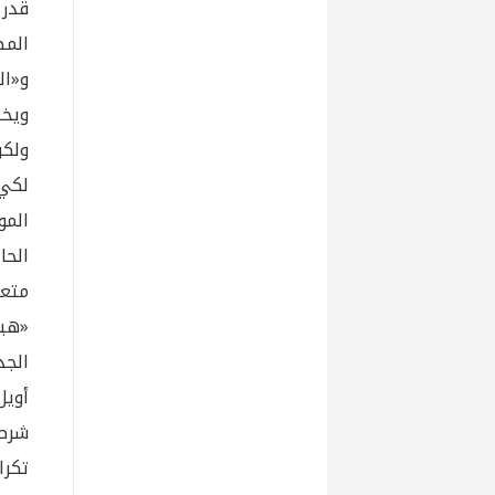
قدر 
المص
و«ال
ويخت
ولكن
لكي 
المو
الح
متعد
«هبة
أويل
شرط 
تكرا