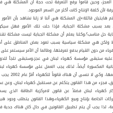
لعجز، وحين قاموا برفع التعرفة تحت حجة أن المشكلة هي ف
رفة لأن كلفة الإنتاج كانت أكثر من السعر الموجود.
م هايتيان قائلة:«إن المشكلة هي أننا لا زلنا نشاهد بأن الأمور 
بعد بسبب مشكلة الجباية، فإذا حلت تلك الأمور فهل سيكو
اية حل مناسب؟،وكلنا يعلم أن مشكلة الجباية ليست مشكلة تقني
 ولكن هي مشكلة سياسية بسبب تعود بعض المناطق على أخ
رباء من دون القيام بدفع تعرفتها، وطالما أن الأمر سيستمر على 
ليه ستبقى مؤسسة كهرباء لبنان في عجز،وستبقى تلجأ للدول
نانية المكسورة أيضاً، لذلك يجب العمل على مؤسسة كهرباء لبنا
ودعمها، وكي لا ننسى أن هناك قانوناً للكهرباء أقر
، فجزء من هذا القانون يتكلم عن مستقبل كهرباء لبنان، وعن عد
ار كهرباء لبنان فضلاً عن قانون لامركزية الطاقة الذي يسم
كات الخاصة بإنتاج وبيع الكهرباء،وهذا القانون يتطلب وجود هي
ة، لذا يجب أن يتم تطبيق القانونين في حال كان هناك جدية ف