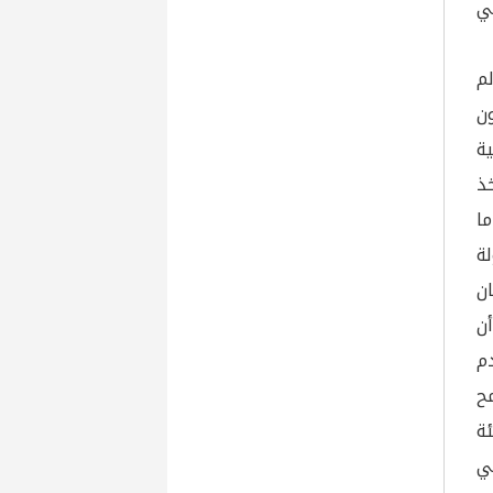
ي
لم
ن
ة
ذ
ما
ة
ن
ّ عام 2002 يجب أن
م
ح
ئة
ي