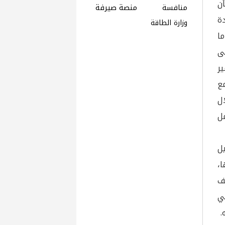
ن
منافسة
منصة صيرفة
دة
وزارة الطاقة
ما
ى
ر
ع
ل
ل
ل
ا،
ف
ي
.