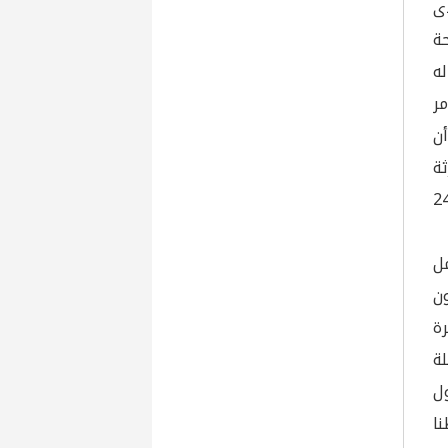
ى
ة
ه
مر
أن
الكارثة
 على تأمين كهرباء 24/24
ل
ن
ة
لة
ل
نا