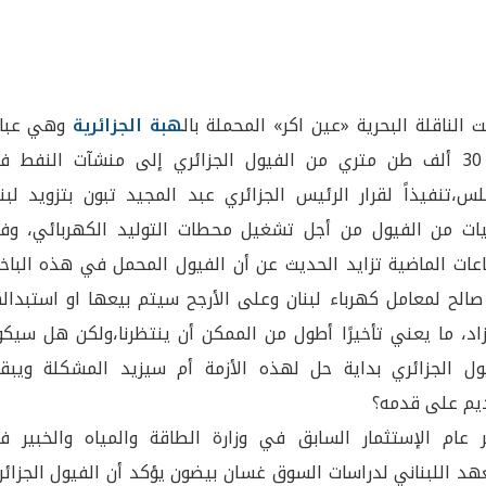
 الناقلة البحرية «عين اكر» المحملة بال
هبة الجزائرية
وهي عبار
عن 30 ألف طن متري من الفيول الجزائري إلى منشآت النفط ف
لس،تنفيذاً لقرار الرئيس الجزائري عبد المجيد تبون بتزويد لبن
ات من الفيول من أجل تشغيل محطات التوليد الكهربائي، وف
عات الماضية تزايد الحديث عن أن الفيول المحمل في هذه الباخر
صالح لمعامل كهرباء لبنان وعلى الأرجح سيتم بيعها او استبدال
زاد، ما يعني تأخيرًا أطول من الممكن أن ينتظرنا،ولكن هل سيك
ول الجزائري بداية حل لهذه الأزمة أم سيزيد المشكلة ويبق
يم على قدمه؟
 عام الإستثمار السابق في وزارة الطاقة والمياه والخبير ف
هد اللبناني لدراسات السوق غسان بيضون يؤكد أن الفيول الجزائ