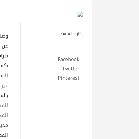
شارك المنشور
وصلت
طراب
Facebook
بكمي
Twitter
السا
Pinterest
غير 
بالم
الفي
القد
مدير
المع