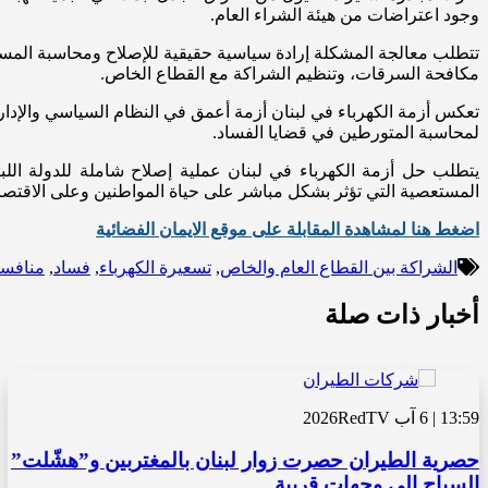
وجود اعتراضات من هيئة الشراء العام.
تتطلب معالجة المشكلة إرادة سياسية حقيقية للإصلاح ومحاسبة المسؤول
مكافحة السرقات، وتنظيم الشراكة مع القطاع الخاص.
تعكس أزمة الكهرباء في لبنان أزمة أعمق في النظام السياسي والإداري 
لمحاسبة المتورطين في قضايا الفساد.
يتطلب حل أزمة الكهرباء في لبنان عملية إصلاح شاملة للدولة الل
المستعصية التي تؤثر بشكل مباشر على حياة المواطنين وعلى الاقتصاد 
اضغط هنا لمشاهدة المقابلة على موقع الايمان الفضائية
الشراكة بين القطاع العام والخاص
,
تسعيرة الكهرباء
,
فساد
,
منافس
أخبار ذات صلة
13:59 | 6 آب 2026
RedTV
حصرية الطيران حصرت زوار لبنان بالمغتربين و”هشّلت”
السياح الى وجهات قريبة