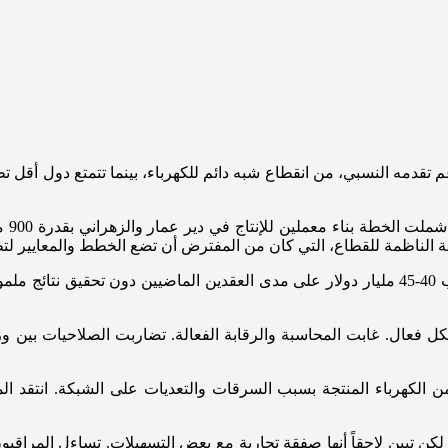
تقدمه النسبي، من انقطاع شبه دائم للكهرباء، بينما تتمتع دول أقل تط
وضعت
يئة الناظمة للقطاع، التي كان من المفترض أن تضع الخطط والمعايير ل
استشرى الفساد وساءت إدارة قطاع الكهرباء. أنفقت الدولة ما يقارب 40-45 مليار دولار على مدى الع
 فعال. غابت المحاسبة والرقابة الفعالة. تضاربت الصلاحيات بين وزا
 الدولة من مشكلة الجباية والفوترة. تفقد الدولة حوالي 60% من الكهرباء المنتجة بسبب السرقات وال
 لكن تبين لاحقاً أنها صفقة تجارية مع بعض التسهيلات. تساءل المراقب