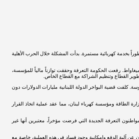
وراً بخدمة كهربائية مستمرة. بدأت المشكلة خلال الحرب الأهلية
 الحكومة بعد انتهاء الحرب خطة لإعادة تأهيل قطاع الكهرباء. شملت الخطة بناء معملين للإنتاج في دير عمار والزهراني بقدرة 900 ميغاواط. رفعت الحكومة التعرفة وحققت توازناً مالياً للمؤسسة،
تطوير القطاع وتنظيم الشراكة مع القطاع الخاص.
قدين الماضيين دون تحقيق نتائج ملموسة. كلفت قضية البواخر الدولة اللبنانية مليارات الدولارات دون
رة الطاقة ومؤسسة كهرباء لبنان، مما عقد عملية اتخاذ القرار
تعديات على الشبكة. انتقد المواطنون التعرفة الجديدة التي فرضت مؤخراً، معتبرين أنها غير
ون عن آلية الدفع وإمكانية وجود فساد في هذه العملية، خاصة مع