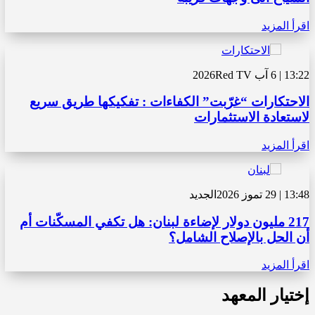
اقرأ المزيد
13:22 | 6 آب 2026
Red TV
الاحتكارات “غرّبت” الكفاءات : تفكيكها طريق سريع
لاستعادة الاستثمارات
اقرأ المزيد
13:48 | 29 تموز 2026
الجديد
217 مليون دولار لإضاءة لبنان: هل تكفي المسكّنات أم
أن الحل بالإصلاح الشامل؟
اقرأ المزيد
إختيار المعهد