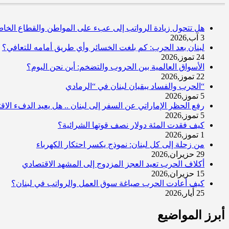
هل تتحول زيادة الرواتب إلى عبء على المواطن والقطاع الخا
3 آب,2026
لبنان بعد الحرب: كم بلغت الخسائر وأي طريق أمامه للتعافي؟
24 تموز,2026
الأسواق العالمية بين الحروب والتضخم: أين نحن اليوم؟
22 تموز,2026
“الحرب والفساد يبقيان لبنان في “الرمادي
5 تموز,2026
رفع الحظر الإماراتي عن السفر إلى لبنان .. هل يعيد الدفء الا
5 تموز,2026
كيف فقدت المئة دولار نصف قوتها الشرائية؟
1 تموز,2026
من زحلة إلى كل لبنان: نموذج يكسر احتكار الكهرباء
29 حزيران,2026
أكلاف الحرب تعيد العجز المزدوج إلى المشهد الاقتصادي
15 حزيران,2026
كيف أعادت الحرب صياغة سوق العمل والرواتب في لبنان؟
25 أيار,2026
أبرز المواضيع