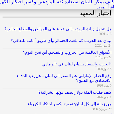
كيف يمكن للبنان استعادة ثقة المودعين وكسر احتكار الكهر
اقرأ المزيد
إختيار المعهد
هل تتحول زيادة الرواتب إلى عبء على المواطن والقطاع الخاص؟
3 آب,2026
لبنان بعد الحرب: كم بلغت الخسائر وأي طريق أمامه للتعافي؟
24 تموز,2026
الأسواق العالمية بين الحروب والتضخم: أين نحن اليوم؟
22 تموز,2026
“الحرب والفساد يبقيان لبنان في “الرمادي
5 تموز,2026
رفع الحظر الإماراتي عن السفر إلى لبنان .. هل يعيد الدفء
الاقتصادي مع الخليج؟
5 تموز,2026
كيف فقدت المئة دولار نصف قوتها الشرائية؟
1 تموز,2026
من زحلة إلى كل لبنان: نموذج يكسر احتكار الكهرباء
29 حزيران,2026