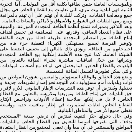
وللمؤسسات العاملة ضمن نطاقها بكلفة أقل من المولدات. أما التجربة
الثانية فهي لبلدية بيت مري، التي تعاونت مع القطاع الخاص في مجال
جمع ومعالجة النفايات، وتركت للبلدية أن تهتم على أن تهتم بالمراقبة
ومنع رمي النفايات في الشوارع والأسواق والأماكن والساحات العامة.
وبعد التذكير بمميزات تتمتع أنظمة الطاقة المتجددة الموزعة، والمبنية
على نظام التعداد الصافي، وقدرتها على المساهمة في تحقيق أهداف
إنتاج الطاقة من المصادر المتجددة بطريقة فعالة من حيث التكلفة
وتوفير الفرصة لجميع مستهلكي الكهرباء لتغطية جزء هام من
احتياجاتهم من الطاقة. ويؤدي ذلك بالتالي إلى تخفيف الضغط على
الشبكة العامة. كما تتيح هذه الأنظمة إمكانية بيع الطاقة المتجددة
وشرائها من خلال اتفاقيات مباشرة لشراء الطاقة بالتعاون بين
البلديات والقطاع الخاص، كما يحصل في الواقع مع أصحاب المولدات،
والتي يمكن تطويرها لتشمل الطاقة الشمسية.
وتضع هذه الحقائق والوقائع المسؤولين والمعنيين بشؤون المواطن من
نواب وبلديات أمام مسؤولية دعم التوجه نحو إصدار تشريعات جديدة أو
تعديلها. ويُفترَض أن توفر هذه التشريعات الإطار القانوني اللازم لإقرار
حق البلديات في إنتاج الطاقة وتوزيعها وتكريسه بالتعاون مع القطاع
الخاص، لا بل في إيلائها صلاحية إعطاء الأذونات وتراخيص الإنتاج
للقطاع الخاص لغايات استثمارية في إطار منافسة جدية وواسعة
تغطي جميع الأراضي والمناطق اللبنانية.
وفي حال دخولها حيّز التنفيذ، يُفترَض أن ترضي صيغة “المستخدم
يدفع”، التي نقترحها أساساً للتعاون بين القطاع الخاص والبلديات،
المواطن والمستثمر في آن معاً وأن تعفي المجتمع من انتظار استعادة