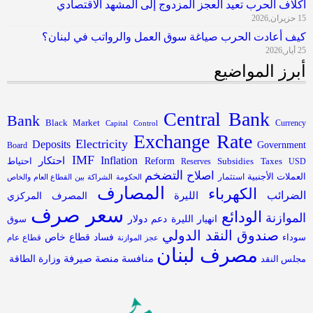
أكلاف الحرب تعيد العجز المزدوج إلى المشهد الاقتصادي
15 حزيران,2026
كيف أعادت الحرب صياغة سوق العمل والرواتب في لبنان؟
25 أيار,2026
أبرز المواضيع
Central Bank
Bank
Black Market
Capital Control
Currency
Exchange Rate
Electricity
Deposits
Government
Board
IMF
Inflation
احتكار
Subsidies
Reform
احتياط
Reserves
Taxes
USD
التضخم
اصلاح
العملات الأجنبية
استثمار
الحكومة
الشراكة بين القطاع العام والخاص
المصارف
الكهرباء
الضرائب
الليرة
المصرف المركزي
سعر صرف
الودائع
الموازنة
انهيار الليرة
دعم
دولار
سوق
صندوق النقد الدولي
فساد
قطاع خاص
سوداء
قطاع عام
عجز الموازنة
مصرف لبنان
منافسة
منصة صيرفة
مجلس النقد
وزارة الطاقة