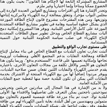
المشاريع المشتركة التابعة لها لأحكام هذا القانون”؛ بحيث يكون هذا
الخضوع ممكناً ومتاحاً وإنما اختيارياً وغير ملزم.
وتجدر الإشارة هنا إلى اقتراحات ومشاريع القوانين العديدة الواردة إلى
مجلس النواب مؤخراً، وتتعلق بمعالجة أزمة الكهرباء ولامركزية إنتاجها
وتوزيعها. ومن هذه المقترحات مشروع قانون لإنتاج الطاقة الموزعة
الذي يشكل خطوة أساسية وهامة في تطوير مشاريع الطاقة المتجددة
الموزعة على كامل الأراضي اللبنانية. ويوفر هذا المشروع إمكانية دمج
آليات مشاريع القطاع الخاص ويدخل تطوير سوق الطاقات المتجددة
لإنتاج الكهرباء في صلب سياسة الحكومة اللبنانية حول التنمية
المستدامة.
على مستوى تجارب الواقع والتطبيق
أثبتت تجارب تعاون البلديات مع القطاع الخاص في بناء معامل لإنتاج
الطاقة ومعالجة النفايات بدعم المجتمع الأهلي ومنظمات أوروبية
نجاحها وإمكانية تعميمها على قاعدة “المستخدم يدفع”. وربما يكون هذا
التعاون هو الأيسر والأقل تكلفة من مجالات التعاون الأخرى، باعتباره
يقدم خدمتي الكهرباء والنفايات اللتين تقعان ضمن صلاحية البلديات،
ويوفر مردوداً إضافياً لها من بيع الكهرباء المنتجة أو الاشتراك بخدمة
النفايات التي يمكن أن تكون للبلدية حصة منها لتغطية جمع النفايات
من الأمكنة العامة.
ولا بد من الإشارة في هذا المجال إلى مبادرتين جريئتين وتجربتين
نموذجيتين ناجحتين يمكن التعرف على تفاصيلهما والافتداء بها: الأولى
لبلدية تولا، حيث تم بناء مزرعة طاقة شمسية للعموم بالتعاون مع
متمولين ومهندسين من أهل البلدة، بغاية تأمين الكهرباء لهم من طاقة
نظيفة. وقد ربطت إنتاجها على شبكة المولدات وأمنت الكهرباء لأهلها