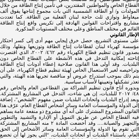
القطاع الخاص والمواطنين المقتدرين، في تأمين إنتاج الطاقة من خلال
المولدات و/ أو الطاقة الشمسية التي بات مجموع إنتاجها يفوق ألف
ميغاواط وتوازي ثلث حاجة لبنان الفعلية من الطاقة. كما تعددت
مشاريع واقتراحات القوانين الهادفة إلى تكريس واقع إنتاج الطاقة
القائم في مختلف المناطق وعلى مختلف المستويات المذكورة.
الإطار القانوني
على مستوى التشريع، حصل خرق إيجابي مهم أدى إلى كسر احتكار
مؤسسة كهرباء لبنان لقطاعات إنتاج الطاقة وتوزيعها ونقلها، وذلك
بصدور قانون تنظيم قطاع الكهرباء رقم ٤٦٢/ ٢٠٠٢، الذي اقتصرت
إتاحته إمكانية التدخل في هذه الأنشطة على القطاع الخاص دون
البلديات. وقد أولى هذا القانون صلاحية إعطاء أذونات إنتاج الطاقة
وتراخيصه لغير الاستعمال الخاص لهيئة تنظيم قطاع الكهرباء، على أن
يتم ذلك بموجب استدراج عروض أو مناقصة تجريها هذه الهيئة، والتي
تعذر تشكيلها وتعيينها لأسباب سياسية.
وبدوره أتاح قانون تنظيم الشراكة بين القطاعين العام والخاص رقم
٤٨/ ٢٠١٧ للبلديات، إن هي شاءت، التدخل في المشاريع المشتركة.
وبعد إدراج البلديات واتحادات البلديات ضمن مفهوم “الشخص”، إضافة
إلى الدولة والمؤسسات العامة وسائر أشخاص القطاع العام، عرّف هذا
القانون المشروع المشترك على أنه أي مشروع ذو منفعة عامة يساهم
فيه القطاع الخاص عن طريق التمويل أو الإدارة والتشييد والتطوير
والتجهيز والصيانة…. وقد أخضعت المادة ٢ منه المشاريع المشتركة
التي تقوم بها الدولة والمؤسسات العامة وسائر الأشخاص إلى الحق
العام، باستثناء البلديات أو اتحادات البلديات، “التي يجوز لها أن تخضع