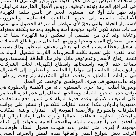
واستحالة الاقتراض في ظل عجز الدولة عن توفير أي تمويل للاستثمار
في المرافق العامة وتوقف توظيف رؤوس الأموال الخارجية في لبنان.
وقد ظهر ذلك أولا على مستوى العجز عن تأمين سلعة الكهرباء
الأساسيّة بالنسبة إلى جميع القطاعات الاقتصادية، والضرورية
لاستمرار الحياة، والتي يحقّ لأي مواطن أو شركة الحصول منها على
ساعات تغذية تكون كافية موثوقة آمنة ونظيفة ومتاحة بتكلفة معقولة
وعادلة. وقد كان من الطبيعي أن تنعكس أزمة الكهرباء سلباً على
تأمين استخراج المياه وضخها وتوزيعها كما على سير قطاع الاتصالات
وتشغيل محطاته وسنترالات التوزيع في مختلف المناطق، وذلك بسبب
عدم القدرة على تغطية تكلفة المحروقات اللازمة لتشغيل المولدات
نتيجة ارتفاع الأسعار وعدم توفر بدائل أوفر مثل الطاقة الشمسية. ومع
تصاعد حدة الأزمة واستفحالها وانقطاع الكهرباء، لجأت الشركات
والمؤسسات الخاصة إلى مولداتها الخاصة أو اضطرت إلى الاشتراك
في مولدات المناطق، فارتفعت نفقاتها التشغيلية وتراجعت إيراداتها.
وقد بدأت بعضها في صرف الموظفين أو توقفت عن العمل.
وبدورها أطلّت أزمة أخرى بالمستوى ذاته من الأهمية والخطورة هي
توقف خدمات جمع النفايات ومعالجتها لتضاف إلى عدم قدرة المطامر
على استيعاب كمياتها وعدم قدرة الدولة على تأمين دفع مستحقات
متعهديها بالدولار. هكذا عادت النفايات لتتكدس أو تنتشر على جوانب
الطرقات والشوارع والأرصفة المؤدية إلى المنازل وأبنية المكاتب
والمحلات التجارية، فأعاقت أعمالها وأثرت على ارتياد الزبائن لها
وألحقت أضراراً جسيمة بالبيئة وبالصحة العامة وتحولت إلى قنبلة
موقوتة لا يُعرَف متى تنفجر. وقد شهدت فصول الشتاء طوفانات
أغرقت بعض شوارع المدن وأنفاقها بمياه المطر والصرف الصحي