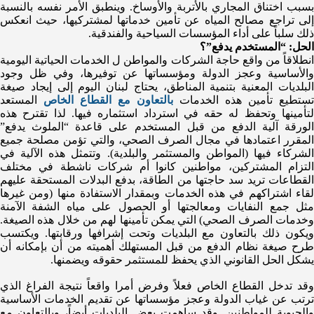
بسبب اختناق المجاري بالأتربة والأوساخ. وينطبق الأمر نفسه بالنسبة
إلى تراجع مصالح المياه عن تأمين خدماتها لمشتركيها، حيث انعكس
ذلك سلباً على أداء المؤسسات السياحية والفندقية.
الحل: “المستخدم يدفع”؟
انطلاقاً من واقع حاجة الشركات والمواطن ل الخدمات الحياتية اليومية
والأساسية وعجز الدولة ومؤسساتها عن توفيرها، وفي ظل وجود
البلديات المعنية بتنمية المناطق، يحتاج لبنان اليوم إلى إيجاد صيغة
تستطيع تأمين هذه الخدمات
بالتعاون مع القطاع الخاص
المستعد
لتأمينها وتحفظ له حقه في استرداد استثماره فيها. لذا تقترح هذه
الورقة آلية الدفع من قبل المستخدم على قاعدة “الملوث يدفع”
المقرر اعتمادها في مجال الصرف الصحي، والتي تؤمن مصلحة جميع
الشركاء فيها (المواطن والمستثمر والبلدية). وتتمثل هذه الآلية في
التزام المشتركين، مواطنين كانوا أم شركات ناشطة في مختلف
القطاعات تريد سد حاجتها من الطاقة، بدفع البدلات المستحقة عليهم
لقاء اشتراكهم في هذه الخدمات وبمقدار الاستفادة منها (ومن غيرها
مثل جمع النفايات ومعالجتها أو الحصول على مياه الشفة الآمنة
وخدمات الصرف الصحي) التي يمكن تأمينها لهم من خلال هذه الصيغة.
ويكون ذلك بالتعاون مع البلديات وتحت إشرافها ورقابتها. ويكتسب
طرح صيغة نظام الدفع من قبل المستهلك أهميته من أن بإمكانه أن
يشكل الحل القانوني الذي يحفظ للمستثمر حقوقه ويضمنها.
وقد تدخل القطاع الخاص فعلاً وفرض أمرا واقعاً نتيجة الفراغ الذي
ترتب عن غياب الدولة وعجز مؤسساتها عن تقديم الخدمات الأساسية
والحيوية للمواطنين. وقد ساهمت بعض البلديات أيضاً، وبالتعاون مع