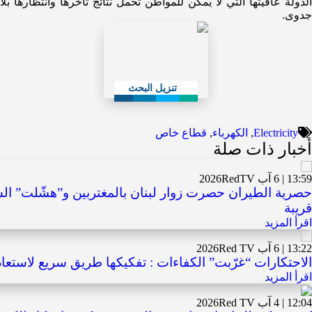
الدولة عافيتها التي لا يمكن للمواطن تحمل نتائج تأخرها وانتظارها بلا
جدوى.
تنزيل البحث
Electricity
,
الكهرباء
,
قطاع خاص
أخبار ذات صلة
13:59 | 6 آب 2026
RedTV
حصرية الطيران حصرت زوار لبنان بالمغتربين و”هشّلت” ال
قريبة
اقرأ المزيد
13:22 | 6 آب 2026
Red TV
الاحتكارات “غرّبت” الكفاءات : تفكيكها طريق سريع لاستعاد
اقرأ المزيد
12:04 | 4 آب 2026
Red TV