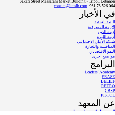
Sakafi Street Maasarani Market Building - Tripoli Lebanon
contact@limslb.com
+961 76 526 064
في الأخبار
البنية التحتية
الأزمة المصرفية
أزمة الدين
أزمة الليرة
شبكة الأمان الاجتماعي
المنافسة والتجارة
النمو الاقتصادي
مواضيع أخرى
البرامج
Leaders’ Academy
ERASE
BELIEF
RETRO
CBSP
PISTOL
عن المعهد
المعهد اللبناني لدراسات السوق: من نحن