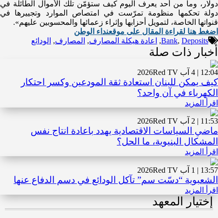
دولار، وما من أحد يعرف اليوم كيف ستؤمّن تلك الأموال الطائلة في
دولة تحكمها منظومة تمرّست في امتصاص الموارد وتجييرها في
قنواتها الخاصة، لتمويل أحزابها وإثراء زعمائها والمحسوبين عليهم».
اضغط هنا لقراءة المقال على موقعنداء الوطن
Deposits
,
Bank
,
اعادة هيكلة المصارف
,
المصارف
,
الودائع
أخبار ذات صلة
12:04 | 4 آب 2026
Red TV
كيف يمكن للبنان استعادة ثقة المودعين وكسر احتكار
الكهرباء في آن واحد؟
اقرأ المزيد
11:53 | 2 آب 2026
Red TV
ماضي السياسات الاقتصادية يهدد باعادة انتاج نفس
المشكال البنيوية، ما الحل؟
اقرأ المزيد
13:57 | 1 آب 2026
Red TV
الشعبوية “دسّت سم” تآكل الودائع في دسم الدفاع عنها
اقرأ المزيد
إختيار المعهد