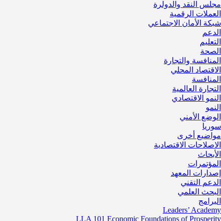
مجلس النقد والدولرة
العملات الرقمية
شبكة الأمان الاجتماعي
الدعم
التعليم
الصحة
المنافسة والتجارة
الاقتصاد المحلي
المنافسة
التجارة العالمية
النمو الاقتصادي
النمو
الوضع الأمني
سوريا
مواضيع أخرى
الاصلاحات الاقتصادية
الأبحاث
المؤتمرات
إصدارات المعهد
الدعم التقني
البحث العلمي
البرامج
Leaders’ Academy
LLA 101 Economic Foundations of Prosperity