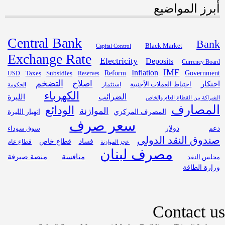
أبرز المواضيع
Central Bank
Bank
Black Market
Capital Control
Exchange Rate
Electricity
Deposits
Currency Board
IMF
Inflation
Government
Subsidies
Reform
USD
Taxes
Reserves
التضخم
اصلاح
احتكار
احتياط العملات الأجنبية
استثمار
الحكومة
الكهرباء
الضرائب
الليرة
الشراكة بين القطاع العام والخاص
المصارف
الودائع
الموازنة
المصرف المركزي
انهيار الليرة
سعر صرف
دعم
دولار
سوق سوداء
صندوق النقد الدولي
فساد
قطاع خاص
قطاع عام
عجز الموازنة
مصرف لبنان
منافسة
منصة صيرفة
مجلس النقد
وزارة الطاقة
Contact us