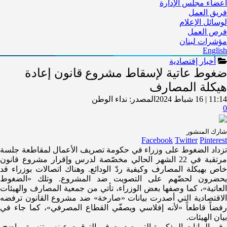
أعضاء مجلس الإدارة
فريق العمل
لوسائل الإعلام
فرص العمل
مؤشرات لبنان
English
أخبار إقتصادية
ضغوط عاتية لإسقاط مشروع قانون إعادة
هيكلة المصارف
11:14 | 16 شباط 2024
المصدر:
نداء الوطن
0
شارك المنشور
Facebook
Twitter
Pinterest
تزداد الضغوط على وزراء في حكومة تصريف الأعمال لمقاطعة جلسة
مرتقبة في 22 الشهر الحالي مخصّصة لدرس وإقرار مشروع قانون
خاص بهيكلة المصارف وكيفية ردّ الودائع. وهناك اتصالات بوزراء قد
يحضرون لحضّهم على التصويت ضد المشروع. وتلك «الضغوط
العاتية»، كما وصفها بعض الوزراء، تأتي من جمعية المصارف والهيئات
الاقتصادية التي أصدرت بيانات «صارخة» ضد مشروع القانون ترفضه
رفضاً قاطعاً «لأنه إفلاسي ويصفّي القطاع المصرفي»، كما جاء في
بيان الهيئات.
وفي البيانات المذكورة التي صدرت في التوقيت عينه وبتنسيق واضح،