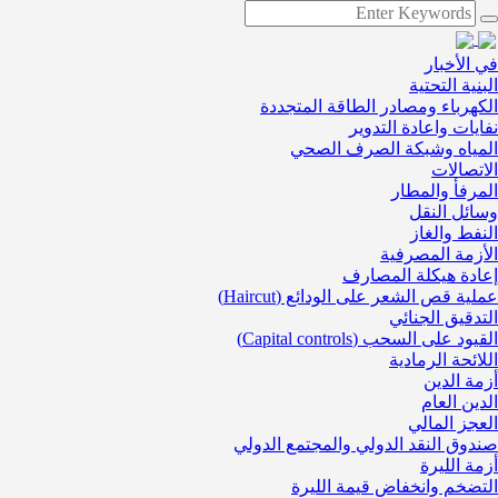
في الأخبار
البنية التحتية
الكهرباء ومصادر الطاقة المتجددة
نفايات واعادة التدوير
المياه وشبكة الصرف الصحي
الاتصالات
المرفأ والمطار
وسائل النقل
النفط والغاز
الأزمة المصرفية
إعادة هيكلة المصارف
عملية قص الشعر على الودائع (Haircut)
التدقيق الجنائي
القيود على السحب (Capital controls)
اللائحة الرمادية
أزمة الدين
الدين العام
العجز المالي
صندوق النقد الدولي والمجتمع الدولي
أزمة الليرة
التضخم وانخفاض قيمة الليرة