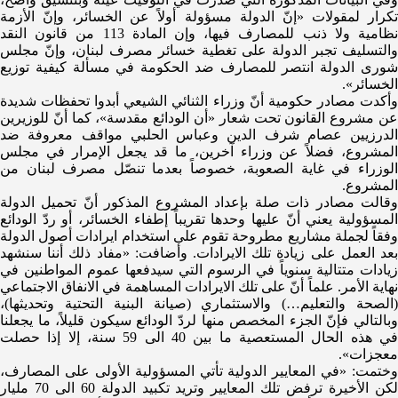
تكرار لمقولات «إنّ الدولة مسؤولة أولاً عن الخسائر، وإنّ الأزمة
نظامية ولا ذنب للمصارف فيها، وإن المادة 113 من قانون النقد
والتسليف تجبر الدولة على تغطية خسائر مصرف لبنان، وإنّ مجلس
شورى الدولة انتصر للمصارف ضد الحكومة في مسألة كيفية توزيع
الخسائر».
وأكدت مصادر حكومية أنّ وزراء الثنائي الشيعي أبدوا تحفظات شديدة
عن مشروع القانون تحت شعار «أن الودائع مقدسة»، كما أنّ للوزيرين
الدرزيين عصام شرف الدين وعباس الحلبي مواقف معروفة ضد
المشروع، فضلاً عن وزراء آخرين، ما قد يجعل الإمرار في مجلس
الوزراء في غاية الصعوبة، خصوصاً بعدما تنصّل مصرف لبنان من
المشروع.
وقالت مصادر ذات صلة بإعداد المشروع المذكور أنّ تحميل الدولة
المسؤولية يعني أنّ عليها وحدها تقريباً إطفاء الخسائر، أو ردّ الودائع
وفقاً لجملة مشاريع مطروحة تقوم على استخدام ايرادات أصول الدولة
بعد العمل على زيادة تلك الايرادات. وأضافت: «مفاد ذلك أننا سنشهد
زيادات متتالية سنوياً في الرسوم التي سيدفعها عموم المواطنين في
نهاية الأمر. علماً أنّ على تلك الايرادات المساهمة في الانفاق الاجتماعي
(الصحة والتعليم…) والاستثماري (صيانة البنية التحتية وتحديثها)،
وبالتالي فإنّ الجزء المخصص منها لردّ الودائع سيكون قليلاً، ما يجعلنا
في هذه الحال المستعصية ما بين 40 الى 59 سنة، إلا إذا حصلت
معجزات».
وختمت: «في المعايير الدولية تأتي المسؤولية الأولى على المصارف،
لكن الأخيرة ترفض تلك المعايير وتريد تكبيد الدولة 60 الى 70 مليار