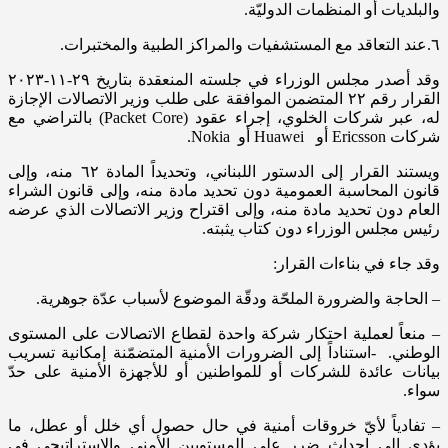
والبلديات أو المنظمات الدوليّة.
٦.عند التعاقد مع المستشفيات والمراكز الطبية والمختبرات.
وقد أصدر مجلس الوزراء في جلسته المنعقدة بتاريخ ٢٩-١١-٢٠٢٣
القرار رقم ٢٢ المتضمن الموافقة على طلب وزير الاتصالات الإجازة
له، عبر شركات الخلوي، إجراء عقود (Packet Core) بالتراضي مع
شركات Ericsson أو Huawei أو Nokia.
ويستند القرار إلى الدستور اللبناني، وتحديداً المادة ٦٢ منه، وإلى
قانون المحاسبة العمومية دون تحديد مادة منه، وإلى قانون الشراء
العام دون تحديد مادة منه، وإلى اقتراح وزير الاتصالات الذي عرضه
رئيس مجلس الوزراء دون كتاب يثبته.
وقد جاء في بناءات القرار:
– الحاجة والضرورة الملحّة ودقّة الموضوع لأسباب عدّة جوهرية.
– منعاً لعملية احتكار شركة واحدة لقطاع الاتصالات على المستوى
الوطني. -استناداً إلى الضرورات الأمنية المتضمّنة إمكانية تسريب
بيانات عائدة للشركات أو للمواطنين أو للأجهزة الأمنية على حدّ
سواء.
– تفادياً لأيّ خروقات أمنية في حال حصول أي خلل أو عطل، ما
يؤدي إلى إحداث ضرر على المستويين الأمني والإستراتيجي في