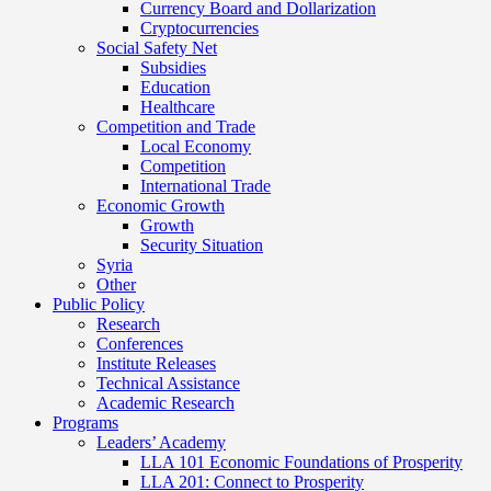
Currency Board and Dollarization
Cryptocurrencies
Social Safety Net
Subsidies
Education
Healthcare
Competition and Trade
Local Economy
Competition
International Trade
Economic Growth
Growth
Security Situation
Syria
Other
Public Policy
Research
Conferences
Institute Releases
Technical Assistance
Academic Research
Programs
Leaders’ Academy
LLA 101 Economic Foundations of Prosperity
LLA 201: Connect to Prosperity