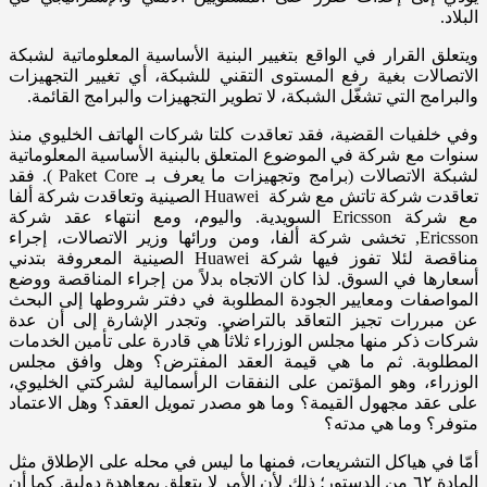
البلاد.
ويتعلق القرار في الواقع بتغيير البنية الأساسية المعلوماتية لشبكة
الاتصالات بغية رفع المستوى التقني للشبكة، أي تغيير التجهيزات
والبرامج التي تشغّل الشبكة، لا تطوير التجهيزات والبرامج القائمة.
وفي خلفيات القضية، فقد تعاقدت كلتا شركات الهاتف الخليوي منذ
سنوات مع شركة في الموضوع المتعلق بالبنية الأساسية المعلوماتية
لشبكة الاتصالات (برامج وتجهيزات ما يعرف بـ Paket Core ). فقد
تعاقدت شركة تاتش مع شركة Huawei الصينية وتعاقدت شركة ألفا
مع شركة Ericsson السويدية. واليوم، ومع انتهاء عقد شركة
Ericsson, تخشى شركة ألفا، ومن ورائها وزير الاتصالات، إجراء
مناقصة لئلا تفوز فيها شركة Huawei الصينية المعروفة بتدني
أسعارها في السوق. لذا كان الاتجاه بدلاً من إجراء المناقصة ووضع
المواصفات ومعايير الجودة المطلوبة في دفتر شروطها إلى البحث
عن مبررات تجيز التعاقد بالتراضي. وتجدر الإشارة إلى أن عدة
شركات ذكر منها مجلس الوزراء ثلاثاً هي قادرة على تأمين الخدمات
المطلوبة. ثم ما هي قيمة العقد المفترض؟ وهل وافق مجلس
الوزراء، وهو المؤتمن على النفقات الرأسمالية لشركتي الخليوي،
على عقد مجهول القيمة؟ وما هو مصدر تمويل العقد؟ وهل الاعتماد
متوفر؟ وما هي مدته؟
أمّا في هياكل التشريعات، فمنها ما ليس في محله على الإطلاق مثل
المادة ٦٢ من الدستور؛ ذلك لأن الأمر لا يتعلق بمعاهدة دولية. كما أن