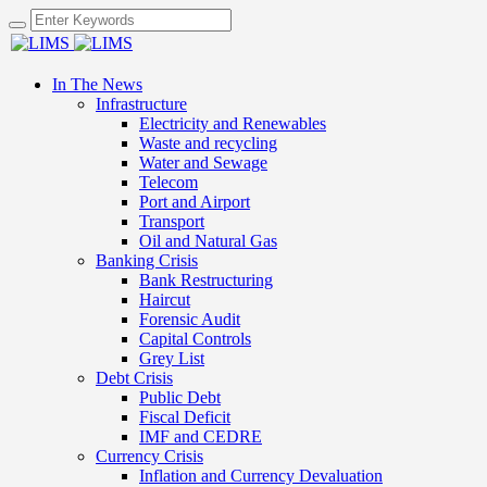
In The News
Infrastructure
Electricity and Renewables
Waste and recycling
Water and Sewage
Telecom
Port and Airport
Transport
Oil and Natural Gas
Banking Crisis
Bank Restructuring
Haircut
Forensic Audit
Capital Controls
Grey List
Debt Crisis
Public Debt
Fiscal Deficit
IMF and CEDRE
Currency Crisis
Inflation and Currency Devaluation