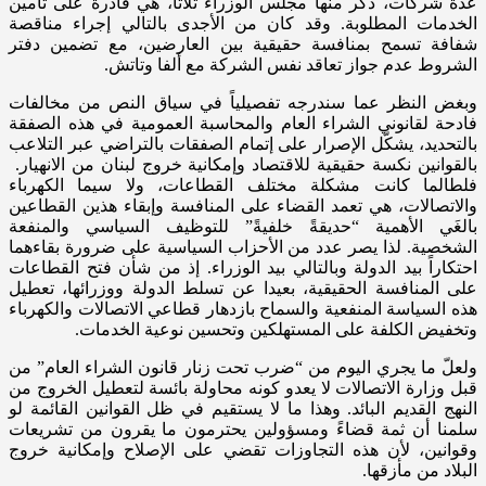
عدة شركات، ذكر منها مجلس الوزراء ثلاثاً، هي قادرة على تأمين
الخدمات المطلوبة. وقد كان من الأجدى بالتالي إجراء مناقصة
شفافة تسمح بمنافسة حقيقية بين العارضين، مع تضمين دفتر
الشروط عدم جواز تعاقد نفس الشركة مع ألفا وتاتش.
وبغض النظر عما سندرجه تفصيلياً في سياق النص من مخالفات
فادحة لقانوني الشراء العام والمحاسبة العمومية في هذه الصفقة
بالتحديد، يشكّل الإصرار على إتمام الصفقات بالتراضي عبر التلاعب
بالقوانين نكسة حقيقية للاقتصاد وإمكانية خروج لبنان من الانهيار.
فلطالما كانت مشكلة مختلف القطاعات، ولا سيما الكهرباء
والاتصالات، هي تعمد القضاء على المنافسة وإبقاء هذين القطاعين
بالغَي الأهمية “حديقةً خلفيةً” للتوظيف السياسي والمنفعة
الشخصية. لذا يصر عدد من الأحزاب السياسية على ضرورة بقاءهما
احتكاراً بيد الدولة وبالتالي بيد الوزراء. إذ من شأن فتح القطاعات
على المنافسة الحقيقية، بعيدا عن تسلط الدولة ووزرائها، تعطيل
هذه السياسة المنفعية والسماح بازدهار قطاعي الاتصالات والكهرباء
وتخفيض الكلفة على المستهلكين وتحسين نوعية الخدمات.
ولعلّ ما يجري اليوم من “ضرب تحت زنار قانون الشراء العام” من
قبل وزارة الاتصالات لا يعدو كونه محاولة بائسة لتعطيل الخروج من
النهج القديم البائد. وهذا ما لا يستقيم في ظل القوانين القائمة لو
سلمنا أن ثمة قضاءً ومسؤولين يحترمون ما يقرون من تشريعات
وقوانين، لأن هذه التجاوزات تقضي على الإصلاح وإمكانية خروج
البلاد من مأزقها.