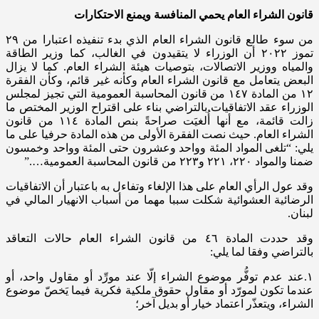
قانون الشراء العام يحمي المنافسة ويمنع الاحتكارات
من سوء طالع قانون الشراء العام الذي بدء تنفيذه اعتبارا من ٢٩
تموز ٢٠٢٢ أن الوزراء لا يتقيدون في الغالب، كما وزير الطاقة
والمياه ووزير الاتصالات، بتوصيات هيئة الشراء العام. كما لا يزال
البعض يتعامل مع قانون الشراء العام وكأنه غير قائم، وكأن الفقرة
١٢ من المادة ١٤٧ من قانون المحاسبة العمومية التي تجيز لمجلس
الوزراء عقد الاتفاقيات بالتراضي بناء على اقتراح الوزير المختص ما
زالت قائمة، مع أنها أُلغيَت صراحةً بنص المادة ١١٤ من قانون
الشراء العام. حيث نصت الفقرة الأولى من هذه المادة حرفيا على ما
يلي: “تلغى المواد المئة وواحد وعشرون حتى المئة وواحد وخمسون
ضمنا والمواد ٢٢٠، ٢٢١ و٢٢٣ من قانون المحاسبة العمومية….”
وقد عول الرأي العام على هذا الإلغاء وتفاءل به باعتبار أن الاتفاقيات
الرضائية العشوائية شكلت سببا مهما من أسباب الانهيار المالي في
لبنان.
وقد حددت المادة ٤٦ من قانون الشراء العام حالات التعاقد
بالتراضي وفقا لما يلي:
١.عند عدم توفُّر موضوع الشراء إلّا عند مورِّد أو مقاول واحد، أو
عندما تكون لمورّد أو مقاول حقوق ملكية فكرية فيما يَخصّ موضوع
الشراء، ويتعذّر اعتماد خيار أو بديل آخر؛