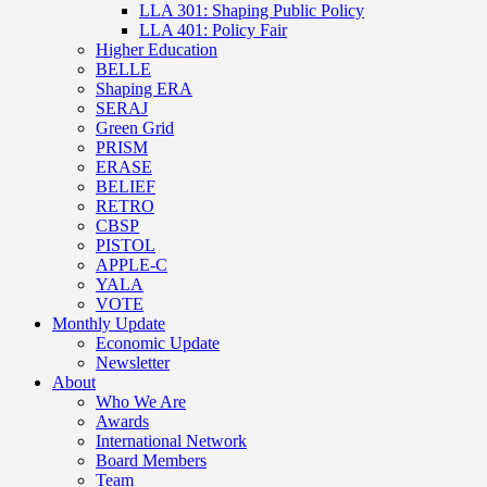
LLA 301: Shaping Public Policy
LLA 401: Policy Fair
Higher Education
BELLE
Shaping ERA
SERAJ
Green Grid
PRISM
ERASE
BELIEF
RETRO
CBSP
PISTOL
APPLE-C
YALA
VOTE
Monthly Update
Economic Update
Newsletter
About
Who We Are
Awards
International Network
Board Members
Team