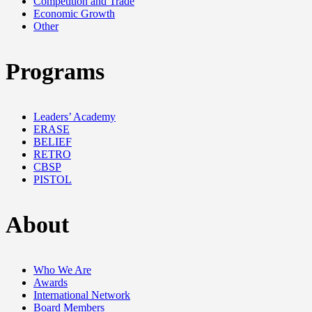
Competition and Trade
Economic Growth
Other
Programs
Leaders’ Academy
ERASE
BELIEF
RETRO
CBSP
PISTOL
About
Who We Are
Awards
International Network
Board Members