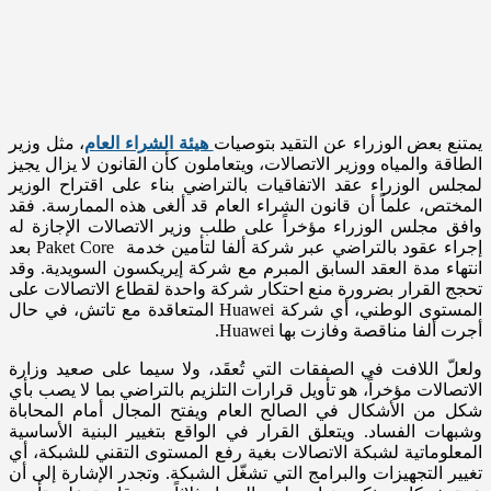
يمتنع بعض الوزراء عن التقيد بتوصيات
هيئة الشراء العام
، مثل وزير
الطاقة والمياه ووزير الاتصالات، ويتعاملون كأن القانون لا يزال يجيز
لمجلس الوزراء عقد الاتفاقيات بالتراضي بناء على اقتراح الوزير
المختص، علماً أن قانون الشراء العام قد ألغى هذه الممارسة. فقد
وافق مجلس الوزراء مؤخراً على طلب وزير الاتصالات الإجازة له
إجراء عقود بالتراضي عبر شركة ألفا لتأمين خدمة Paket Core بعد
انتهاء مدة العقد السابق المبرم مع شركة إيريكسون السويدية. وقد
تحجج القرار بضرورة منع احتكار شركة واحدة لقطاع الاتصالات على
المستوى الوطني، أي شركة Huawei المتعاقدة مع تاتش، في حال
أجرت ألفا مناقصة وفازت بها Huawei.
ولعلّ اللافت في الصفقات التي تُعقَد، ولا سيما على صعيد وزارة
الاتصالات مؤخراً، هو تأويل قرارات التلزيم بالتراضي بما لا يصب بأي
شكل من الأشكال في الصالح العام ويفتح المجال أمام المحاباة
وشبهات الفساد. ويتعلق القرار في الواقع بتغيير البنية الأساسية
المعلوماتية لشبكة الاتصالات بغية رفع المستوى التقني للشبكة، أي
تغيير التجهيزات والبرامج التي تشغّل الشبكة. وتجدر الإشارة إلى أن