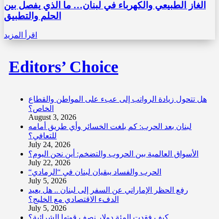
الغاز الطبيعي والكهرباء في لبنان… ما الذي يفصل بين
الحلم والتطبيق
اقرأ المزيد
Editors’ Choice
هل تتحول زيادة الرواتب إلى عبء على المواطن والقطاع
الخاص؟
August 3, 2026
لبنان بعد الحرب: كم بلغت الخسائر وأي طريق أمامه
للتعافي؟
July 24, 2026
الأسواق العالمية بين الحروب والتضخم: أين نحن اليوم؟
July 22, 2026
“الحرب والفساد يبقيان لبنان في “الرمادي
July 5, 2026
رفع الحظر الإماراتي عن السفر إلى لبنان .. هل يعيد
الدفء الاقتصادي مع الخليج؟
July 5, 2026
كيف فقدت المئة دولار نصف قوتها الشرائية؟