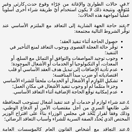
٢.في حالات الطوارئ والإغاثة من جَرّاء وقوع حدث كارثي وغير
مُتَوَقَّع، ونتيجة ذلك لا يكون استخدام أيّ طريقة شراء أُخرى أسلوباً
عملياً لمواجهة هذه الحالات؛
٣-عند حاجة الجهة الشارية إلى التعاقد مع الملتزم الأساسي عند
توفُّر الشروط التالية مجتمعة:
حصول الحاجة أثناء تنفيذ العقد؛
توفُّر حالة العجلة القصوى ووجوب التعاقد لمنع التأخير في
التنفيذ؛
وجوب توحيد المواصفات والتوافق أو التماثل مع السلع، أو
المعدات، أو التكنولوجيا أو الخدمات أو الأشغال الموجودة؛
عدم تأدية الإضافات إلى تبديل هدف العقد الأساسي أو قلب
اقتصادياته أو ضرب مبدأ المنافسة؛
تشكيل اللوازم أو الأشغال أو الخدمات ملحقاً للشراء الأساسي
وجزءاً متمِّماً له أو وجوب تنفيذ الأشغال في مكان العمل؛
عدم إمكانية توقُّع الحاجة الإضافية أثناء التعاقد الأساسي.
٤.عند شراء لوازم أو خدمات أو عند تنفيذ أشغال تستوجب المحافظة
على طابعها السري من أجل مقتضيات الأمن أو الدفاع الوطني،
وذلك وفقاً لقرار يُتَّخَذ في مجلس الوزراء بناءً على اقتراح الوزير
المختص الذي يُحدِّد الصفة السرية للشراء وأسباب التعاقد الرضائي؛
٥.عند التعاقد مع أشخاص القانون العام كالمؤسسات العامة