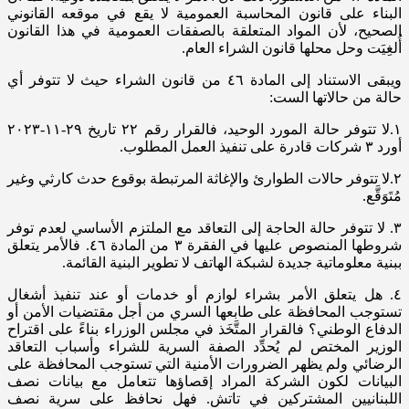
البناء على قانون المحاسبة العمومية لا يقع في موقعه القانوني
الصحيح، لأن المواد المتعلقة بالصفقات العمومية في هذا القانون
أُلغِيَت وحل محلها قانون الشراء العام.
ويبقى الاستناد إلى المادة ٤٦ من قانون الشراء حيث لا تتوفر أي
حالة من حالاتها الست:
١.لا تتوفر حالة المورد الوحيد، فالقرار رقم ٢٢ تاريخ ٢٩-١١-٢٠٢٣
أورد ٣ شركات قادرة على تنفيذ العمل المطلوب.
٢.لا تتوفر حالات الطوارئ والإغاثة المرتبطة بوقوع حدث كارثي وغير
مُتَوَقَّع.
٣. لا تتوفر حالة الحاجة إلى التعاقد مع الملتزم الأساسي لعدم توفر
شروطها المنصوص عليها في الفقرة ٣ من المادة ٤٦. فالأمر يتعلق
ببنية معلوماتية جديدة لشبكة الهاتف لا تطوير البنية القائمة.
٤. هل يتعلق الأمر بشراء لوازم أو خدمات أو عند تنفيذ أشغال
تستوجب المحافظة على طابعها السري من أجل مقتضيات الأمن أو
الدفاع الوطني؟ فالقرار المتَّخَذ في مجلس الوزراء بناءً على اقتراح
الوزير المختص لم يُحدِّد الصفة السرية للشراء وأسباب التعاقد
الرضائي ولم يظهر الضرورات الأمنية التي تستوجب المحافظة على
البيانات لكون الشركة المراد إقصاؤها تتعامل مع بيانات نصف
اللبنانيين المشتركين في تاتش. فهل نحافظ على سرية نصف