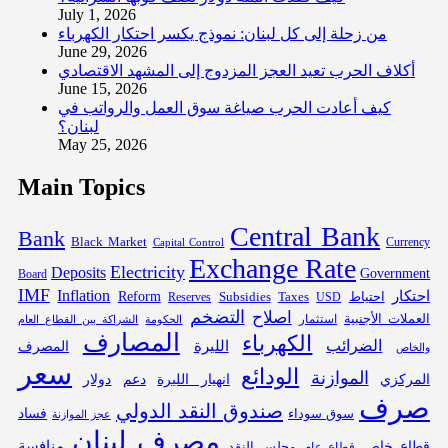
July 1, 2026
من زحلة إلى كل لبنان: نموذج يكسر احتكار الكهرباء
June 29, 2026
أكلاف الحرب تعيد العجز المزدوج إلى المشهد الاقتصادي
June 15, 2026
كيف أعادت الحرب صياغة سوق العمل والرواتب في
لبنان؟
May 25, 2026
Main Topics
Central Bank
Bank
Black Market
Capital Control
Currency
Exchange Rate
Electricity
Deposits
Government
Board
IMF
Inflation
احتكار
احتياط
Subsidies
Reform
Reserves
Taxes
USD
التضخم
اصلاح
العملات الأجنبية
استثمار
الحكومة
الشراكة بين القطاع العام
المصارف
الكهرباء
الضرائب
الليرة
المصرف
والخاص
سعر
الودائع
الموازنة
المركزي
انهيار الليرة
دعم
دولار
صرف
صندوق النقد الدولي
فساد
سوق سوداء
عجز الموازنة
مصرف لبنان
قطاع خاص
منافسة
مجلس النقد
قطاع عام