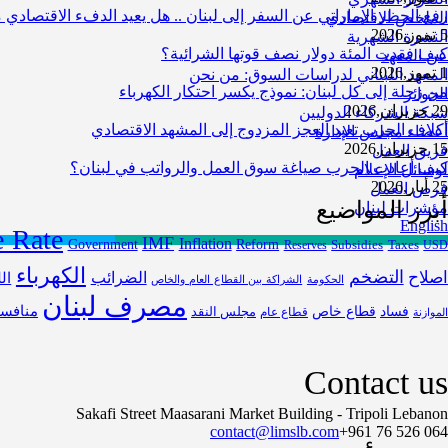
رفع الحظر الإماراتي عن السفر إلى لبنان .. هل يعيد الدفء الاقتصادي 
الملخص الاقتصادي
5 تموز,2026
النشرة الشهرية
كيف فقدت المئة دولار نصف قوتها الشرائية؟
عن المعهد
1 تموز,2026
المعهد اللبناني لدراسات السوق: من نحن
من زحلة إلى كل لبنان: نموذج يكسر احتكار الكهرباء
الجوائز
29 حزيران,2026
شبكة الشركاء الدوليين
أكلاف الحرب تعيد العجز المزدوج إلى المشهد الاقتصادي
أعضاء مجلس الإدارة
15 حزيران,2026
فريق العمل
كيف أعادت الحرب صياغة سوق العمل والرواتب في لبنان؟
لوسائل الإعلام
25 أيار,2026
فرص العمل
أبرز المواضيع
مؤشرات لبنان
English
 Rate
IMF
Inflation
Government
Reform
Subsidies
Reserves
Taxes
US
الكهرباء
التضخم
صلاح
الضرائب
ال
الحكومة
الشراكة بين القطاع العام والخاص
مصرف لبنان
فساد
قطاع خاص
منافس
مجلس النقد
قطاع عام
الموازنة
Contact us
Sakafi Street Maasarani Market Building - Tripoli Lebanon
contact@limslb.com
+961 76 526 064