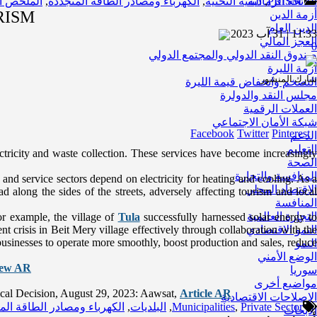
PRISM
,
اللائحة الرمادية
البنية التحتية
,
الكهرباء ومصادر الطاقة المتجددة
,
الملخص ا
PRISM
أزمة الدين
الدين العام
11:33 | 31 آب 2023
العجز المالي
0
صندوق النقد الدولي والمجتمع الدولي
أزمة الليرة
شارك المنشور
التضخم وانخفاض قيمة الليرة
مجلس النقد والدولرة
العملات الرقمية
شبكة الأمان الاجتماعي
Facebook
Twitter
Pinterest
الدعم
التعليم
tricity and waste collection. These services have become increasingly
الصحة
المنافسة والتجارة
m and service sectors depend on electricity for heating and cooling. As a
الاقتصاد المحلي
 along the sides of the streets, adversely affecting tourism and local
المنافسة
التجارة العالمية
For example, the village of
Tula
successfully harnessed solar energy t
nt crisis in Beit Mery village effectively through collaboration with the
النمو الاقتصادي
l businesses to operate more smoothly, boost production and sales, reduce
النمو
الوضع الأمني
iew AR
سوريا
مواضيع أخرى
tical Decision, August 29, 2023: Aawsat,
Article AR
الاصلاحات الاقتصادية
Private Sector
,
Municipalities
,
البلديات
,
الكهرباء ومصادر الطاقة الم
الأبحاث