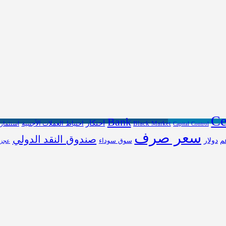
Ce
Bank
احتكار
احتياط العملات الأجنبية
Black Market
Capital Control
استثمار
سعر صرف
صندوق النقد الدولي
م
دولار
سوق سوداء
عجز