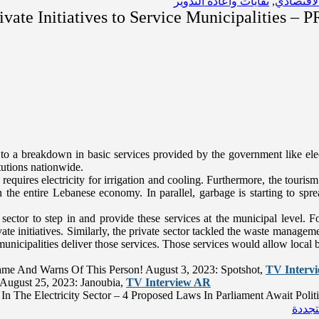
لاقتصادي
,
نفايات واعادة التدوير
vate Initiatives to Service Municipalities – 
to a breakdown in basic services provided by the government like elec
tutions nationwide.
 requires electricity for irrigation and cooling. Furthermore, the touris
he entire Lebanese economy. In parallel, garbage is starting to spread
e sector to step in and provide these services at the municipal level. 
ate initiatives. Similarly, the private sector tackled the waste manageme
g municipalities deliver those services. Those services would allow loca
me And Warns Of This Person! August 3, 2023: Spotshot,
TV Interv
, August 25, 2023: Janoubia,
TV Interview AR
In The Electricity Sector – 4 Proposed Laws In Parliament Await Poli
تجددة