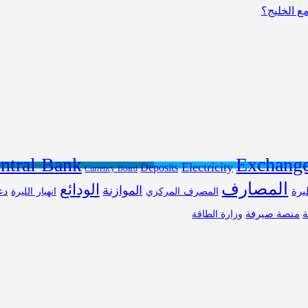
مع الخليج؟
ntral Bank
Exchange
Electricity
Deposits
Currency Board
المصارف
الودائع
الموازنة
ليرة
المصرف المركزي
انهيار الليرة
دع
ة
منصة صيرفة
وزارة الطاقة