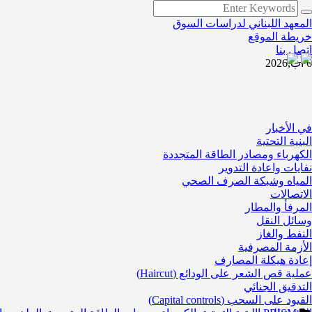
المعهد اللبناني لدراسات السوق
خريطة الموقع
اتصل بنا
6 آب,2026
في الأخبار
البنية التحتية
الكهرباء ومصادر الطاقة المتجددة
نفايات واعادة التدوير
المياه وشبكة الصرف الصحي
الاتصالات
المرفأ والمطار
وسائل النقل
النفط والغاز
الأزمة المصرفية
إعادة هيكلة المصارف
عملية قص الشعر على الودائع (Haircut)
التدقيق الجنائي
القيود على السحب (Capital controls)