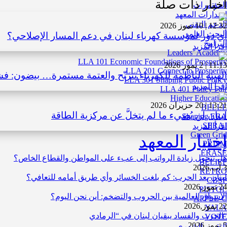
أخبار ذات صلة
المؤتمرات
إصدارات المعهد
الدعم التقني
12:32 | 10 تموز 2026
البحث العلمي
أي دور لمؤسسة كهرباء لبنان في دعم المسار الإصلاحي؟
البرامج
اقرأ المزيد
Leaders’ Academy
LLA 101 Economic Foundations of Prosperity
11:13 | 2 تموز 2026
LLA 201 Connect to Prosperity
الهيئة الناظمة للكهرباء تترنّح والعتمة مستمرة… بيضون: ف
LLA 301 Shaping Public Policy
اقرأ المزيد
LLA 401 Policy Fair
Higher Education
13:21 | 20 حزيران 2026
BELLE
لبنان لن يُضيء ما لم يتخلَّ عن مركزية الطاقة
Shaping ERA
SERAJ
اقرأ المزيد
Green Grid
إختيار المعهد
PRISM
ERASE
هل تتحول زيادة الرواتب إلى عبء على المواطن والقطاع الخاص؟
BELIEF
3 آب,2026
RETRO
لبنان بعد الحرب: كم بلغت الخسائر وأي طريق أمامه للتعافي؟
CBSP
24 تموز,2026
PISTOL
الأسواق العالمية بين الحروب والتضخم: أين نحن اليوم؟
APPLE-C
22 تموز,2026
YALA
“الحرب والفساد يبقيان لبنان في “الرمادي
VOTE
5 تموز,2026
التقرير الشهري