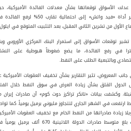
عدلت الأسواق توقعاتها بشأن معدلات الفائدة الأميركية، حي
تشير أداة «فيد واتش» إلى احتمالية تقارب 50% لرفع الفا
اع الأول من تشرين الثاني المقبل، بعد التثبيت المتوقع في ايلول.
تشير توقعات الأسواق إلى استمرار البنك المركزي الأوروبي وبن
لترا في رفع الفائدة، ما يضع ضغوطاً هبوطية على النشا
تصادي وبالتبعية الطلب على النفط.
جانب المعروض، تثير التقارير بشأن تخفيف العقوبات الأميركية 
الدول القلق بشأن زيادة العرض في سوق النفط خلال الفتر
بلة. وكشفت بيانات «تانكر تراكرز دوت كوم» أن صادرات إيران م
ط ارتفعت في الشهر الجاري لتتجاوز مليوني برميل يومياً. كما توا
يلا زيادة صادراتها من النفط الخام مع تخفيف العقوبات الأميركي
حيث بلغ متوسط صادرات الدولة اللاتينية 670 ألف برميل يومي