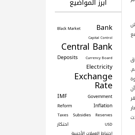
أبرز المواضيع
ش
Bank
Black Market
ع
Capital Control
Central Bank
Deposits
Currency Board
اق
Electricity
م.
Exchange
ة
Rate
ن
IMF
Government
ر
Inflation
Reform
ر
Subsidies
Taxes
Reserves
ات
احتكار
USD
احتياط العملات الأجنبية