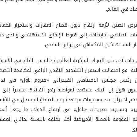
اد في العالم.
رض الصين لأزمة ارتفاع ديون قطاع العقارات واستمرار انكما
اط الصناعي، بالإضافة إلى هبوط الإنفاق الاستهلاكي والذي دف
ر المستهلكين للانكماش في يوليو الماضي.
جانب آخر، تثير البنوك المركزية العالمية حالة من القلق في الأسو
لية، مع احتمالات استمرار التشديد النقدي الرامي لمكافحة التضخ
ل رئيس مجلس الاحتياطي الفيدرالي «جيروم باول» في ندو
ون هول إن البنك مستعد لمواصلة رفع الفائدة، مشيراً إلى أ
خم لا يزال عند مستويات مرتفعة رغم التباطؤ المسجل في الأشه
يرة. وتسببت تصريحات «باول» في ارتفاع الدولار، ما يجعل أسعا
ع المقومة بالعملة الأميركية أكثر تكلفة بالنسبة لحائزي العمل
رى.