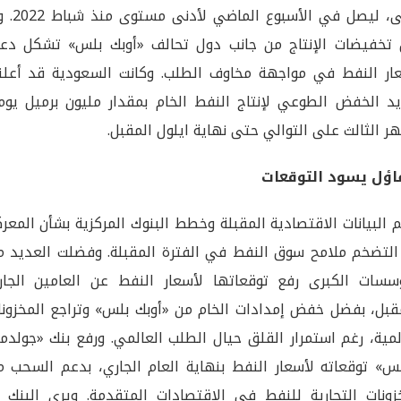
مضى، ليصل في الأسبوع الماضي 
 تخفيضات الإنتاج من جانب دول تحالف «أوبك بلس» تشكل دعما
ار النفط في مواجهة مخاوف الطلب. وكانت السعودية قد أعلن
د الخفض الطوعي لإنتاج النفط الخام بمقدار مليون برميل يوميا
ر الثالث على التوالي حتى نهاية ايلول المقبل.
فاؤل يسود التوقعات
 البيانات الاقتصادية المقبلة وخطط البنوك المركزية بشأن المعر
لتضخم ملامح سوق النفط في الفترة المقبلة. وفضلت العديد م
سسات الكبرى رفع توقعاتها لأسعار النفط عن العامين الجار
قبل، بفضل خفض إمدادات الخام من «أوبك بلس» وتراجع المخزونا
لمية، رغم استمرار القلق حيال الطلب العالمي. ورفع بنك «جولدم
» توقعاته لأسعار النفط بنهاية العام الجاري، بدعم السحب م
زونات التجارية للنفط في الاقتصادات المتقدمة. ويرى البنك أ