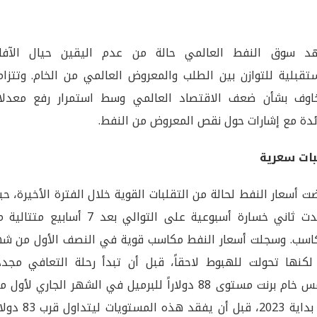
د سوق النفط العالمي حالة من عدم اليقين حيال الآفا
تقبلية للتوازن بين الطلب والمعروض العالمي من الخام. وتتزام
خاوف بشأن ضعف الاقتصاد العالمي وسط استمرار رفع معدلا
ئدة مع إشارات حول نقص المعروض من النفط.
بات سعرية
ت أسعار النفط لحالة من التقلبات القوية خلال الفترة الأخيرة، ح
شهدت ثاني خسارة أسبوعية على التوالي بعد 7 أسابيع متتا
اسب. وسجلت أسعار النفط مكاسب قوية في النصف الأول من شه
لكنها تحولت للهبوط لاحقاً، قبل أن تبدأ رحلة التعافي مجدداً
ولامس خام برنت مستوى 88 دولاراً للبرميل في الشهر الجاري لأول 
منذ بداية 2023، قبل أن يفقد هذه المستويات لي