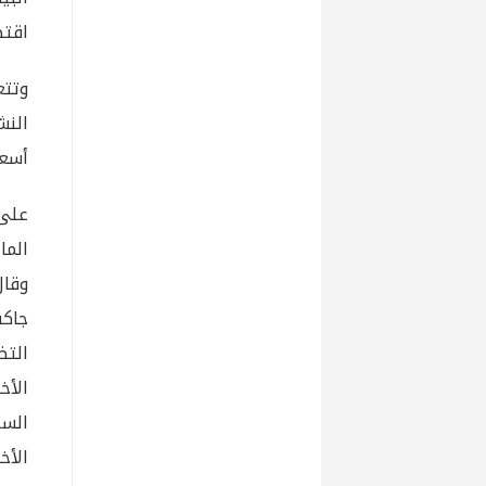
اقتص
وتتع
النش
أسعا
على 
الما
وقا
جاكس
التض
الأخ
السل
الأخ