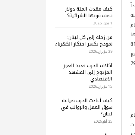
ً
كيف فقدت المئة دولار
نه
نصف قوتها الشرائية؟
1 تموز,2026
م
ا
من زحلة إلى كل لبنان:
نموذج يكسر احتكار الكهرباء
داولات شهر آب عند 81.80
29 حزيران,2026
 التاسع
الجاري. لكن نايمكس تحول للهبوط لاحقاً ليتداول أدنى 79
أكلاف الحرب تعيد العجز
المزدوج إلى المشهد
الاقتصادي
15 حزيران,2026
كيف أعادت الحرب صياغة
سوق العمل والرواتب في
لبنان؟
م
25 أيار,2026
ث
ر