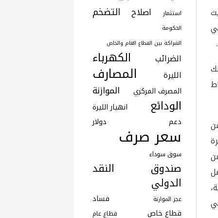
التضخم
اصلاح
ث
استثمار
ئدة في
الحكومة
الشراكة بين القطاع العام والخاص
الكهرباء
الضرائب
ك
المصارف
الليرة
ط
الموازنة
المصرف المركزي
الودائع
انهيار الليرة
دعم
دولار
عن
سعر صرف
ة
سوق سوداء
ن
صندوق النقد
صل
الدولي
ة،
فساد
عجز الموازنة
اً في
قطاع خاص
قطاع عام