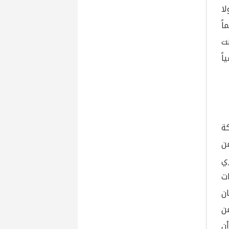
لأدنى مستوى منذ شباط 2022. ولا
ً
ت
ً
كة
ن
ي
ت
ان
ن
ن