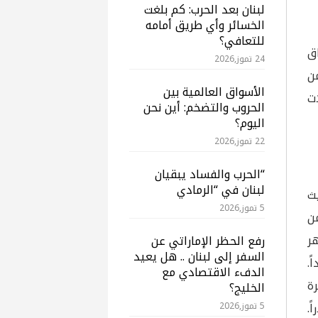
لبنان بعد الحرب: كم بلغت
الخسائر وأي طريق أمامه
للتعافي؟
ق
24 تموز,2026
ن
الأسواق العالمية بين
ت
الحروب والتضخم: أين نحن
اليوم؟
22 تموز,2026
“الحرب والفساد يبقيان
لبنان في “الرمادي
يث
5 تموز,2026
لية من
ر
رفع الحظر الإماراتي عن
السفر إلى لبنان .. هل يعيد
.
الدفء الاقتصادي مع
مرة
الخليج؟
تداول قرب 83 دولاراً.
5 تموز,2026