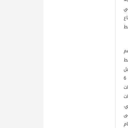
ي
ع
فط
م
ن المتوسط
ايين برميل
في الأسبوع المنتهي في الثامن عشر من آب، بعد هبوط يقارب 6
ت
ت
.
ى
عام