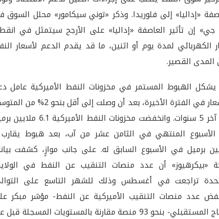
صفة «إداليا» إلى فلوريدا. وذكر «توني سيكامور» محلل السوق ف
جي» إن تأثير العاصفة «إداليا» على الأرجح سيتمثل في انقطا
ار الكهربائي لمدة يوم أو اثنين، ما قد يقدم الدعم لأسعار الن
المدى القصير.
يشكل الهبوط المستمر في مخزونات النفط الأميركية عامل دع
للأسعار في الفترة الأخيرة، بعد أن وصلت إلى أقل بنحو 2% م
في آخر 5 سنوات. وانخفضت مخزونات النفط الأميركية 6.1 مل
ين برميل في الأسبوع السابق له. على جانب موازٍ، كشفت بيانا
 «بيكرهيوز» أن عدد منصات التنقيب عن النفط في الولايا
تحدة تراجعت في أغسطس وذلك للشهر التاسع على التوالي
فض عدد منصات التنقيب الأميركية عن النفط- مؤشر مبكر عل
الإنتاج المستقبلي- بنحو 93 منصة مقارنة بالمستويات المسجلة قبل 