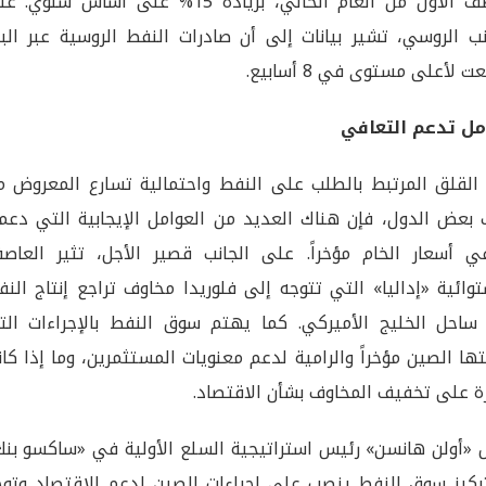
النصف الأول من العام الحالي، بزيادة 15% على أساس سنوي.
نب الروسي، تشير بيانات إلى أن صادرات النفط الروسية عبر الب
ت لأعلى مستوى في 8 أسابيع.
مل تدعم التعافي
القلق المرتبط بالطلب على النفط واحتمالية تسارع المعروض م
 بعض الدول، فإن هناك العديد من العوامل الإيجابية التي دعم
ي أسعار الخام مؤخراً. على الجانب قصير الأجل، تثير العاصف
توائية «إداليا» التي تتوجه إلى فلوريدا مخاوف تراجع إنتاج الن
احل الخليج الأميركي. كما يهتم سوق النفط بالإجراءات الت
تها الصين مؤخراً والرامية لدعم معنويات المستثمرين، وما إذا كا
ة على تخفيف المخاوف بشأن الاقتصاد.
 «أولن هانسن» رئيس استراتيجية السلع الأولية في «ساكسو بنك
ركيز سوق النفط ينصب على إجراءات الصين لدعم الاقتصاد وتوج