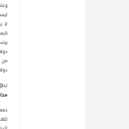
وعاد
لا ي
نايم
دولار
تطوّ
مخا
دفعت
للهب
البي