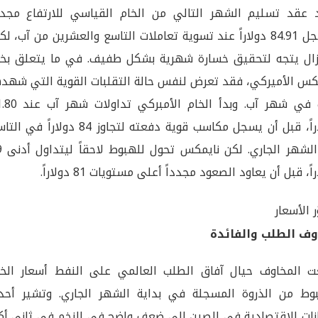
 عقد تسليم الشهر التالي من الخام القياسي للارتفاع مجددا
ليسجل 84.91 دولاراً عند تسوية تعاملات التاسع والعشرين من آب، لك
زال يتجه لتحقيق خسارة شهرية بشكل طفيف. في ما يتعلق بخا
كس الأميركي، فقد تعرض لنفس حالة التقلبات القوية التي شهده
برنت في شهر آب. وبدأ الخام الأمبركي ت
دولاراً، قبل أن يسجل مكاسب قوية دفعته لتجاوز 84 دولاراً في
من الشهر 
اً، قبل أن يعاود الصعود مجدداً أعلى مستويات 81 دولاراً.
ر الأسعار
وف الطلب والفائدة
 المخاوف حيال آفاق الطلب العالمي على النفط أسعار الخا
وط من الذروة المسجلة في بداية الشهر الجاري. وتشير أحد
انات الاقتصادية في الصين إلى ضعف واضح في الزخم في ثاني أكب