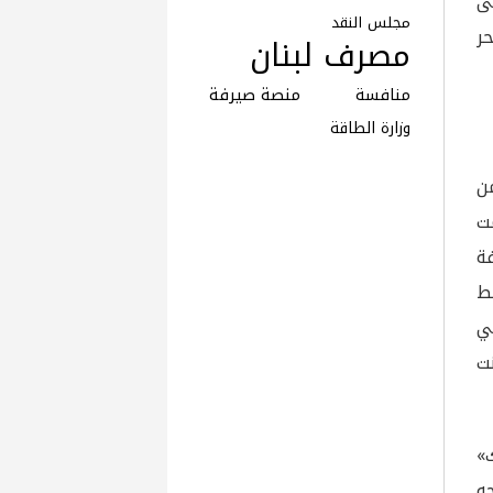
 على
مجلس النقد
حر
مصرف لبنان
منافسة
منصة صيرفة
وزارة الطاقة
ن
ت
ة
فط
ي
نت
»
ه