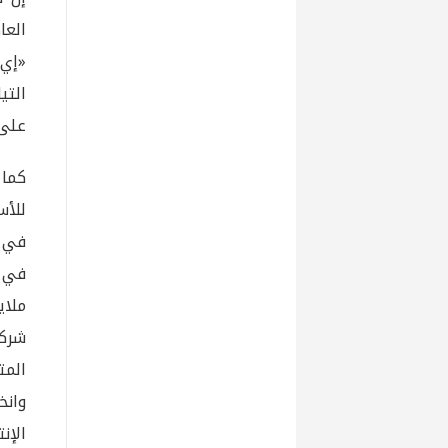
العا
«إي 
التي
على 
كما 
ملاي
شركة
الم
وانخ