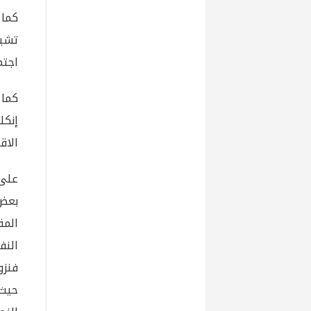
كما 
اجتم
كما 
إنك
الاق
على 
بعض 
المق
النف
فنزو