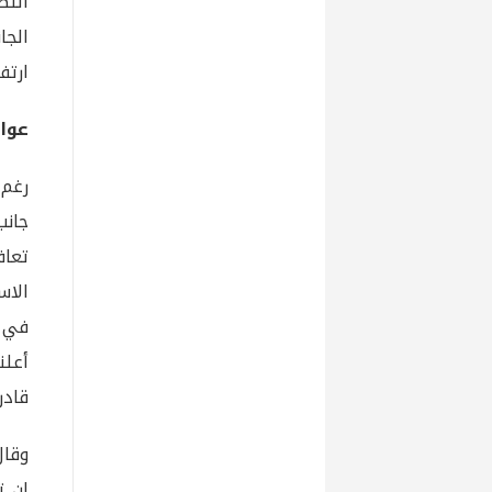
الجا
ارتفع
عوا
رغم 
جانب
تعاف
الاس
في س
أعلن
قادر
وقال
إن ت