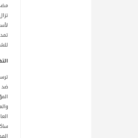
تزال
لأسع
تمدي
للشه
الت
ترسم
ضد ا
المؤ
والم
العا
ساكس
المخ