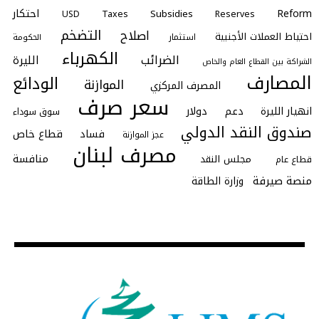
احتكار
Reform
Subsidies
Taxes
Reserves
USD
التضخم
اصلاح
احتياط العملات الأجنبية
استثمار
الحكومة
الكهرباء
الضرائب
الليرة
الشراكة بين القطاع العام والخاص
المصارف
الودائع
الموازنة
المصرف المركزي
سعر صرف
انهيار الليرة
دعم
دولار
سوق سوداء
صندوق النقد الدولي
فساد
قطاع خاص
عجز الموازنة
مصرف لبنان
منافسة
مجلس النقد
قطاع عام
منصة صيرفة
وزارة الطاقة