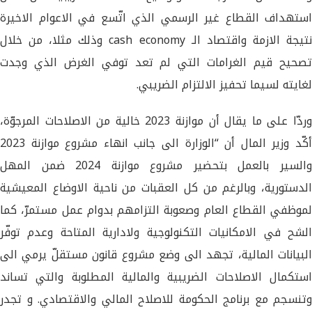
استهداف القطاع غير الرسمي الذي اتّسع في الاعوام الاخيرة
نتيجة الازمة واقتصاد الـ cash economy وذلك مثلا، من خلال
تصحيح قيم الغرامات التي لم تعد توفي الغرض الذي وجدت
لغايته لسيما تحفيز الالتزام الضريبي.
وردّا على ما يقال أن موازنة 2023 خالية من الاصلاحات المرجوّة،
أكّد وزير المال أن “الوزارة الى جانب انهاء مشروع موازنة 2023
والسير بالعمل بتحضير مشروع موازنة 2024 ضمن المهل
الدستورية، وبالرغم من كل العقبات من ناحية الاوضاع المعيشية
لموظفي القطاع العام وصعوبة التزامهم بدوام عمل مستمرّ، كما
الشح في الامكانيات التكنولوجية ولادارية المتاحة وعدم توفّر
البيانات المالية، تجهد الى وضع مشروع قانون مستقلّ يرمي الى
استكمال الاصلاحات الضريبية والمالية المطلوبة والتي تساند
وتنسجم مع برنامج الحكومة للاصلاح المالي والاقتصادي. و تجدر