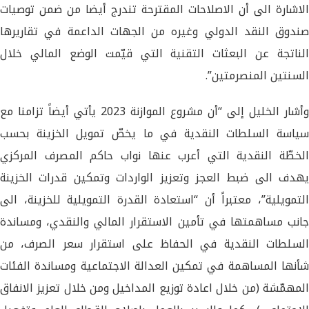
الاشارة الى أن الاصلاحات المقترحة تندرج أيضا من ضمن توصيات
صندوق النقد الدولي وغيره من الجهات الداعمة في تقاريرها
الناتجة عن البعثات التقنية التي قيّمت الوضع المالي خلال
السنتين المنصرمتين”.
وأشار الخليل إلى “أن مشروع الموازنة 2023 يأتي أيضاً تزامنا مع
سياسة السلطات النقدية في ما يخصّ تمويل الخزينة بحسب
الخطّة النقدية التي أعرب عنها نواب حاكم المصرف المركزي
يهدف الى ضبط العجز وتعزيز الواردات وتمكين قدرات الخزينة
التمويلية”، معتبراً أن “استعادة القدرة التمويلية للخزينة، الى
جانب مساهمتها في تأمين الاستقرار المالي والنقدي، ومساندة
السلطات النقدية في الحفاظ على استقرار سعر الصرف، من
شأنها المساهمة في تمكين العدالة الاجتماعية ومساندة الفئات
المهمّشة (من خلال اعادة توزيع المداخيل ومن خلال تعزيز الانفاق