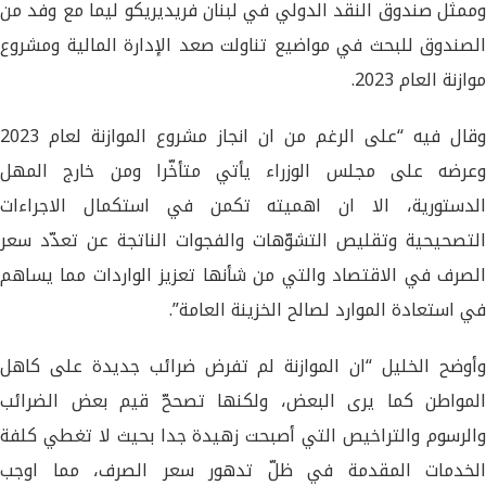
وممثل صندوق النقد الدولي في لبنان فريديريكو ليما مع وفد من
الصندوق للبحث في مواضيع تناولت صعد الإدارة المالية ومشروع
موازنة العام 2023.
وقال فيه “على الرغم من ان انجاز مشروع الموازنة لعام 2023
وعرضه على مجلس الوزراء يأتي متأخّرا ومن خارج المهل
الدستورية، الا ان اهميته تكمن في استكمال الاجراءات
التصحيحية وتقليص التشوّهات والفجوات الناتجة عن تعدّد سعر
الصرف في الاقتصاد والتي من شأنها تعزيز الواردات مما يساهم
في استعادة الموارد لصالح الخزينة العامة”.
وأوضح الخليل “ان الموازنة لم تفرض ضرائب جديدة على كاهل
المواطن كما يرى البعض، ولكنها تصححّ قيم بعض الضرائب
والرسوم والتراخيص التي أصبحت زهيدة جدا بحيث لا تغطي كلفة
الخدمات المقدمة في ظلّ تدهور سعر الصرف، مما اوجب