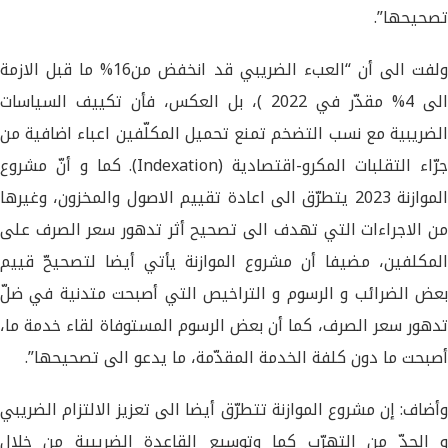
تصحيحها”.
ولفت الى أن “العبء الضريبي قد انخفض من16% ما قبل الازمة
الى 4% مقدّر في 2022 )، بل العكس، فأن تكييف السياسات
الضريبية مع نسب التضخم تمنع تحميل المكلّفين اعباء اضافية من
جرّاء التقلبات المكرو-اقتصادية (Indexation). كما و أنّ مشروع
الموازنة 2023 يتطرّق الى اعادة تقييم الاصول والمخزون، وغيرها
من الاجراءات التي تهدف الى تصحيح أثر تدهور سعر الصرف على
المكلفين، مضيفا أن مشروع الموازنة يأتي أيضا لتصحيحّ قييم
بعض الضرائب و الرسوم و التراخيص التي أصبحت متدنية في ضلّ
تدهور سعر الصرف، كما أن بعض الرسوم المستوفاة لقاء خدمة ما،
أصبحت ما دون كلفة الخدمة المقدّمة، ما يدعو الى تصحيحها”.
وأضاف: إن مشروع الموازنة تتطرّق أيضا الى تعزيز الالتزام الضريبي
و الحدّ من التهرّب كما وتوسيع القاعدة الضريبية من خلال