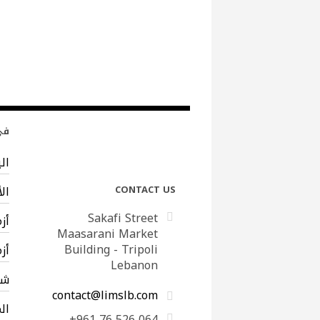
في 
ال
CONTACT US
ال
Sakafi Street
أز
Maasarani Market
Building - Tripoli
أز
Lebanon
شب
contact@limslb.com
ال
+961 76 526 064