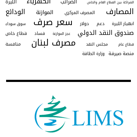
الكهرباء
الضرائب
الليرة
الشراكة بين القطاع العام والخاص
المصارف
الودائع
الموازنة
المصرف المركزي
سعر صرف
انهيار الليرة
دعم
دولار
سوق سوداء
صندوق النقد الدولي
فساد
قطاع خاص
عجز الموازنة
مصرف لبنان
منافسة
مجلس النقد
قطاع عام
منصة صيرفة
وزارة الطاقة