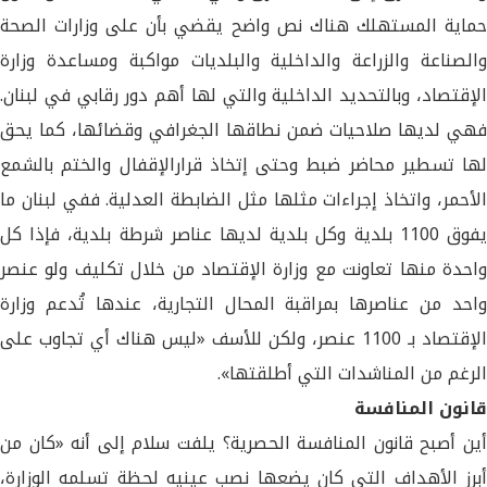
حماية المستهلك هناك نص واضح يقضي بأن على وزارات الصحة
والصناعة والزراعة والداخلية والبلديات مواكبة ومساعدة وزارة
الإقتصاد، وبالتحديد الداخلية والتي لها أهم دور رقابي في لبنان.
فهي لديها صلاحيات ضمن نطاقها الجغرافي وقضائها، كما يحق
لها تسطير محاضر ضبط وحتى إتخاذ قرارالإقفال والختم بالشمع
الأحمر، واتخاذ إجراءات مثلها مثل الضابطة العدلية. ففي لبنان ما
يفوق 1100 بلدية وكل بلدية لديها عناصر شرطة بلدية، فإذا كل
واحدة منها تعاونت مع وزارة الإقتصاد من خلال تكليف ولو عنصر
واحد من عناصرها بمراقبة المحال التجارية، عندها تُدعم وزارة
الإقتصاد بـ 1100 عنصر، ولكن للأسف «ليس هناك أي تجاوب على
الرغم من المناشدات التي أطلقتها».
قانون المنافسة
أين أصبح قانون المنافسة الحصرية؟ يلفت سلام إلى أنه «كان من
أبرز الأهداف التي كان يضعها نصب عينيه لحظة تسلمه الوزارة،