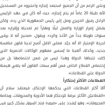
وعلى الرغم من أن الجميع استبعد إنجازه واعتبروه من المستحيل
لأنه طيلة 20 عاماً لم يتم إنجازه، حيث أنه كان في عهد الرئيس
الراحل رفيق الحريري وصل إلى رئيس الجمهورية الذي رده، ولكن
بفضل إصرار الوزارة والعمل ليلًا ونهاراً تم تعديله وإقراره بعد
سنوات طويلة جداً من الأخذ والرد». ويقول، «صحيح أنه لا يرقى
لدرجة الإمتياز الا أنه جيّد. فعلى الاقل أصبح لدينا قانون منافسة
جديد، وكذلك ألغينا ما يُسمى مفهوم الوكالات الحصرية التي
كانت تتبناها الدولة وهذا ليس من ضمن اختصاصها بل من
إختصاص القطاع الخاص. فمن أهم سمات القانون أنه يلغي هيمنة
الدولة على القطاعات».
القطاعات الأكثر إحتكاراً
أمّا أكثر القطاعات التي يحكمها الإحتكار، فيعتقد سلام أن
«القطاعيْن الأكثر عرضة للإحتكار هما الأدوية والمحروقات، وبخاصة
المحروقات»، وهو يُشدد على «ضرورة فتح السوق بشكل كبير في