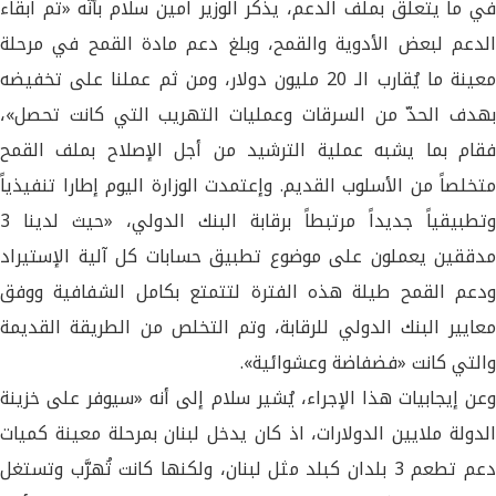
في ما يتعلّق بملفّ الدعم، يذكر الوزير امين سلام بأنّه «تم ابقاء
الدعم لبعض الأدوية والقمح، وبلغ دعم مادة القمح في مرحلة
معينة ما يُقارب الـ 20 مليون دولار، ومن ثم عملنا على تخفيضه
بهدف الحدّ من السرقات وعمليات التهريب التي كانت تحصل»،
فقام بما يشبه عملية الترشيد من أجل الإصلاح بملف القمح
متخلصاً من الأسلوب القديم. وإعتمدت الوزارة اليوم إطارا تنفيذياً
وتطبيقياً جديداً مرتبطاً برقابة البنك الدولي، «حيث لدينا 3
مدققين يعملون على موضوع تطبيق حسابات كل آلية الإستيراد
ودعم القمح طيلة هذه الفترة لتتمتع بكامل الشفافية ووفق
معايير البنك الدولي للرقابة، وتم التخلص من الطريقة القديمة
والتي كانت «فضفاضة وعشوائية».
وعن إيجابيات هذا الإجراء، يُشير سلام إلى أنه «سيوفر على خزينة
الدولة ملايين الدولارات، اذ كان يدخل لبنان بمرحلة معينة كميات
دعم تطعم 3 بلدان كبلد مثل لبنان، ولكنها كانت تُهرَّب وتستغل