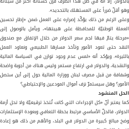
بالدولار، إلّا أنّه في ظل هذا الظرف فإنّ حسناته أكثر من سيئاته
وهو أقلّ ضرراً على المستهلك بالتحديد».
وعلى الرغم من ذلك يؤكّد إصراره على العمل ضمن «إطار تحسين
العملة الوطنيّة للمحافظة على هيبتها»، ويأمل بالوصول إلى
«مرحلة يتمّ فيها لجم سعر الدولار من خلال الإتفاق مع صندوق
النقد حتى تعود الأمور وتأخذ مسارها الطبيعي ونعاود العمل
بالليرة». ويؤكد أنه «لمس عدم وجود توازن في السياسة المالية
والنقدية، والدولار في ارتفاع مستمر وليس هناك من أجوبة واضحة
وشفافة من قبل مصرف لبنان ووزارة المالية حول إلى أين ستصل
الأمور؟ وهل سيستمرّ نزف أموال المودعين والإحتياطي؟
الحل المنشود
كما يعتبر أنّ «كل الإجراءات التي كانت تُتخذ ترقيعيّة ولا تحل أزمة
الدولار، فالحلّ الأساسي مرتبط بخطة التعافي وبعودة الإستثمارات
وضخ مبالغ كبيرة من الدولار في البلد، والأهم من ذلك هو إعادة