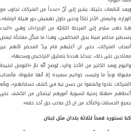
وبعد مُتابعات حثيثة، يشير إلى أنّ «عدداً من الشركات تجاوب مع
الوزارة، والبعض الآخر تلكأ وحتى حاول تهميش دور هيئة الرقابة»،
هنا ذهب سلام إلى المرحلة الثانيّة من الإجراءات وهي «البدء
بتسطير محاضر ضبط بحق المخالفين، وهذا ما شكّل مفاجأة لبعض
أصحاب الشركات، حتى ان أغلبهم قام بردّ المحضر لأنهم غير
معتادين على ذلك، عندئذ هددنا بتعليق التراخيص وسحبها».
واليوم وبعد الكثير من الأخذ والرد، يُوضح أنّه تمّ «التوصل لنتيجة
مقبولة نوعاً ما وليست خواتيم سعيدة إلا أنها مقبولة، فأصحاب
الشركات عادوا وكشفوا عن حسن نية في كشف حساباتهم»، وبأنه
أعطاهم «مهلة زمنية لتسوية أمورهم ليتمكن من الكشف على
جميع الحسابات والتأكد من ان كل صاحب حق أخذ حقه».
كنا نستورد قمحاً لثلاثة بلدان مثل لبنان