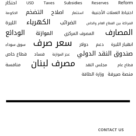
احتكار
Reform
Subsidies
Taxes
Reserves
USD
التضخم
اصلاح
احتياط العملات الأجنبية
استثمار
الحكومة
الكهرباء
الضرائب
الليرة
الشراكة بين القطاع العام والخاص
المصارف
الودائع
الموازنة
المصرف المركزي
سعر صرف
انهيار الليرة
دعم
دولار
سوق سوداء
صندوق النقد الدولي
فساد
قطاع خاص
عجز الموازنة
مصرف لبنان
منافسة
مجلس النقد
قطاع عام
منصة صيرفة
وزارة الطاقة
CONTACT US