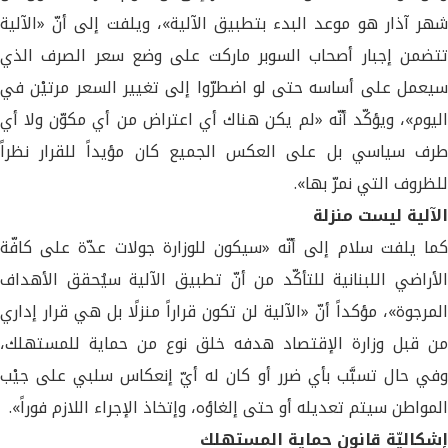
شهر آذار هو موعد البدء بتطبيق الآلية»، ويلفت إلى أنّ «الآلية
تتضمن إجبار أصحاب السوبر ماركت على وضع سعر الصرف الذي
سيعمل على أساسه حتى لو اضطرّوا إلى تغيير السعر مرتيْن في
اليوم»، ويؤكّد أنّه «لم يكن هناك أي اعتراض من أي مكوّن ولا أي
طرف سياسي بل على العكس الجميع كان مؤيداً للقرار نظراً
للظروف التي نمرّ بها».
الآلية ليست منزلة
كما يلفت سلام إلى أنّه «سيكون للوزارة جولات عدّة على كافّة
الأراضي اللبنانية للتأكّد من أنّ تطبيق الآلية سيُحقق الأهداف
المرجوة»، مؤكداً أنّ «الآلية لن تكون قراراً منزلًا بل هي قرار إداري
من قبل وزارة الإقتصاد هدفه خلق نوع من حماية للمستهلك،
وفي حال تسبَّب بأي ضرر أو كان له أيّ إنعكاس سلبي على جيْب
المواطن سيتم تعديله أو حتى إلغاؤه، وإتخاذ الإجراء اللازم فوراً».
إشكاليّة قانون حماية المستهلك