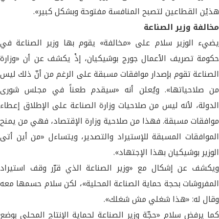
هذيْن القطاعين لتصبح المنافسة مفتوحة وبشكل كبير».
مخالفة وزير الصناعة
يضيء الوزير سلام على «مخالفة» يقوم بها وزير الصناعة في
حكومة تصريف الأعمال جورج بوشيكيان، إذْ يكشف عن أن «وزارة
الصناعة تقوم بإصدار موافقات مسبقة على الرغم من أنّ ذلك ليس
من صلاحياتها». ويُعلن أنه «سيقدم طعناً في مجلس شورى
الدولة، لأنه ليس من صلاحيات وزارة الصناعة على الإطلاق إعطاء
موافقات مسبقة. فهذا من صلاحية وزارة الإقتصاد، فهي من يمنح
الموافقات المسبقة للإستيراد والتصدير، ويتساءل «من أين أتى
الوزير بوشيكيان بهذا الإجتهاد».
ويكشف عن إشكال مع «وزير الصناعة الذي قرّر وقف استيراد
المفروشات بحجة حماية الصناعة المحلية»، لكن سلام حسمها معه
وقال له: «هذا شغلي مش شغلك».
كما يرفض سلام «حجّة وزير الصناعة لحماية الإنتاج المحلي بوضع