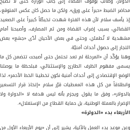
الدولار، وطالب بوقوف القضاء إلى جانب الوزارة حتى لا تصبح
محاضر الضبط «حبراً على ورق». ولكن ما حصل كان عكس المتوقع،
إذ يأسف سلام لأن هذه الفترة شهدت تخبطّاً كبيراً على الصعيد
القضائي، بسبب إضراب القضاة ومن ثم المصارف، وأصبحنا أمام
مشهدية لا تُطمئن، وحتى في بعض الأحيان أدّى «جشع» بعض
التجار إلى حصول أحداث أمنيّة.
وهنا يؤكّد أن «المرحلة لم تعد تحتمل حتى أصبحت تتضمن كل ما
يسمى مفهوم الظرف الطارئ والإستثنائي، فبلحظة ما يوصلنا
الوضع الإقتصادي إلى أحداث أمنية نكون تخطينا الخط الأحمر». لذا
وانطلاقاً من كل هذه المعطيات قرّر سلام «إتخاذ قرار التسعير
بالدولار»، وفق ما يقول. ويجزم بأنه ليس هدفه لا «الدولرة ولا
الإضرار بالعملة الوطنية، بل حماية القطاع من الإستغلال».
الأربعاء بدء «الدولرة»
وعن موعد بدء العمل بالآلية، يشير إلى أن «يوم الأربعاء الأول من