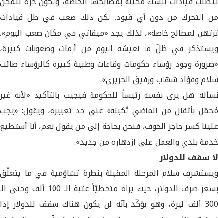
تتطلب قيادات ليست مكبلة بمصالحها الخاصة، وتكون حرة تتمكن
من التحرك من دون أي قيود. لكن ذلك صعب في ظل قيادات
ترتهن لمصالح خاصة»، لذلك يجد «ميقاتي في مكان صعب اليوم».
ويستذكر في ظلّ ما نعيشه اليوم من أزمات وصعوبات كبيرة،
«ضرورة وجود رؤساء حكومات وقامات وطنية كبيرة كالرؤساء صائب
سلام وفؤاد شهاب ورفيق الحريري».
نسأله: هل يرى نفسه رئيساً للحكومة فيجيب بالتأكيد «لأنه غير
مُحمّل بأثقال من الماضي تُكبله» على حد تعبيره، ويقول: «يجب
علينا كسر حاجز الخوف، فنحن بحاجة إلى من يقول نعم، أنا أستطيع
خدمة بلدي والعمل على ازدهاره من جديد».
لا سقف للدولار
ويستشرف سلام المرحلة المقبلة بنظرة تشاؤمية في ما يتعلّق
بسعر صرف الدولار، حيث يراه متخطيّاً عتبة الـ 100 ألف وحتى الـ
300 ألف ليرة، وهو يؤكّد بأنّه لن يكون هناك سقف للدولار إذا