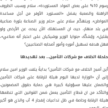
رسوم 10% على بعض المواد المستوردة»، سلام وبسبب الظروف
الراهنة والصعبة يفضل «المستورد الأوفر من أجل مساعدة
المواطن». ويتهكّم سلام على «حلم وزير الصناعة بثورة صناعية
في بلد منهار، حيث ان المستهلك الآن يبحث عن الأرخص ولو
بقليل». ويُشكّك «بنوايا الوزير بوشيكيان على اعتبار أنه صناعي»،
فهل هدفه تسهيل أموره وأمور أصحابه الصناعيين؟
حلحلة الخلاف مع شركات التأمين… بعد تهديدها
أين أصبح الخلاف مع شركات التأمين؟ بدايةً يلفت الوزير امين سلام
إلى أن «الوزارة لديها اليوم هيئة للرقابة على شركات التأمين
والضمان عليها مسؤولية كبيرة هي حماية حقوق المضمونين،
والتأكد من ان قطاع التأمين يعمل ضمن القوانين التي تنظمها
هيئة الرقابة وخاصة في ظل تداعيات إنفجار 4 آب والذي هو أكبر
ملف اليوم».