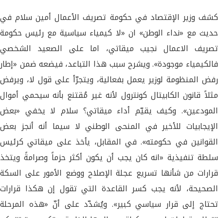
كشف وزير الإقتصاد في حكومة تصريف الأعمال أمين سلام في
حديث مع «نداء الوطن» ان «لا كيمياء سياسية مع رئيس حكومة
تصريف الاعمال نجيب ميقاتي، اما على الصعيد الشخصي
فالكيمياء موجودة». ويشرح سبب هذا التباعد، فيضعه ضمن «إطار
رفض المنظومة لوزير يعمل بفعالية، ويتجرّأ على قول لا، ويرفض
مثلاً قانون الكابيتال كونترول لأنه غير مُقتنع بأنه سيحمي أموال
المودعين». وكيف يقيّم أداء ميقاتي؟ سلام لا يخفي «بعض
الإيجابيات للأخير في المنحى الوطني لا سيما أنه أنجز بعض
القوانين في حكومته». في المقابل، يأخذ على ميقاتي كرئيس
سلطة تنفيذية «انه كان يجب أن يكون أكثر حزماً وصرامةً ويتخذ
قرارات من شأنها تسريع عجلة الإصلاح ووضع الأمور على السكة
الصحيحة، لأنه يجب كسر القاعدة التي تقول إن هكذا قرارات
تحتاج إلى قرار سياسي كبير». ويُشدّد على أنّ «هذه المرحلة