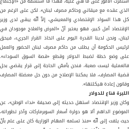
استمرّت الأمور على ما هي عليه، فهذا ما استشفّه من «الإجتماع
الذي عقده مع ميقاتي وحاكم مصرف لبنان». لكن على الرغم من
كل هذا السواد الإقتصادي والمعيشي، إلاّ أنّه يبقى لدى وزير
الإقتصاد أمل كبير، فهو يعتبر أنّ «المرض والعلاج موجودان في
لبنان، ونحن لدينا القدرة اليوم على اتخاذ القرار الجريء، فيحق
لرئيس الحكومة أن يطلب من حاكم مصرف لبنان الحضور والعمل
على وضع خطة لضبط الدولار وقطع «قصة السوق السوداء».
فالعملية ليست صعبة، فنحن بأمسّ الحاجة إلى قرار يقضي بحل
قضية المصارف، فلا يمكننا الإصلاح من دون حل معضلة المصارف
وقانون إعادة هيكلتها».
الليرة قناع للدولار
وكان وزير الإقتصاد استهل حديثه إلى صحيفة «نداء الوطن»، عن
الموضوع الداهم ألا هو دولرة أسعار السوبرماركات وآخر تطوراته،
حيث يلفت إلى أنّه «منذ تسلمه المهام الوزارية كان على علم بأنّ