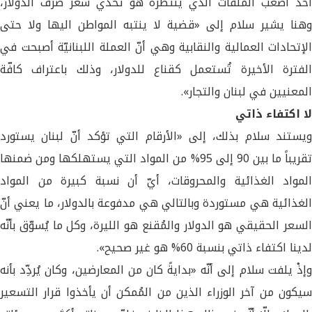
أحد أصعب الملفّات الذي ينتظره هو تحدّي سعر صرف الدولار،
وهنا يشير سلام إلى «قضية لا ينتبه المواطن اليها ولا حتى
الإتحادات العمالية والنقابية وهي أنّ العملة اللبنانيّة أصبحت في
الفترة الأخيرة تُستعمل كقناع للدولار، وذلك باعتراف كافّة
المعنيين في لبنان والتجار».
لا اكتفاء ذاتي
ويستند سلام بذلك، إلى «الأرقام التي تؤكد أنّ لبنان يستورد
تقريباً ما بين 90 إلى 95% من المواد التي يستهلكها ومن ضمنها
المواد الغذائية والمحروقات، أيّ أن نسبة كبيرة من المواد
الغذائية هي مستوردة وبالتالي هي مدفوعة بالدولار، ما يعني أنّ
السعر الحقيقي هو الدولار والمُقنع هو الليرة، وكل ما يُسوّق بأنّه
لدينا اكتفاء ذاتي بنسبة 60% هو غير صحيح».
وإذْ يلفت سلام إلى أنّه «بدايةً كان من المعارضين، وكان يُردِّد بأنه
سيكون من آخر الوزراء الذين من المُمكن أن يأخذوا قرار التسعير