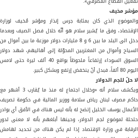
تفعيل القطاع المصرفي».
مؤشر مخيف
والموضوع الذي كان بمثابة جرس إنذار ومؤشر مُخيف لوزارة
الإقتصاد، وفق ما يُشير سلام هو أنّه خلال فصل الصيف وبعدما
دخل الى البلد ما بين 6 و 8 مليارات دولار موزعة ما بين أموال من
السياح وأموال من المغتربين المحوّلة إلى أهاليهم، شهد دولار
السوق السوداء إرتفاعاً ملحوظاً بواقع 40 ألف ليرة حتى لامس
اليوم 80 ألفاً، فبدل أنْ ينخفض إرتفع وبشكل كبير.
لا حلّ للجم الدولار
ويكشف سلام أنه «وخلال اجتماع له منذ ما يُقارب 3 أشهر مع
حاكم مصرف لبنان رياض سلامة ووزير المالية في حكومة تصريف
الأعمال يوسف الخليل إتضح له بأنه ليس هناك في الأفق أي بوادر
حلحلة لموضوع لجم الدولار، وحينها أبلغهم بأنه لا معنى لدور
الرقابة في وزارة الإقتصاد إذا لم يكن هناك من تحديد لهامش