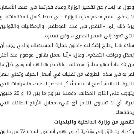
وحول ما يُشاع عن تقصير الوزارة وعدم قدرتها في ضبط الأسعار،
لا يخفي سلام «عدم قدرة الوزارة على ضبط كامل المخالفات»، و
يردّ ذلك إلى «النقص في عدد الموظفين والإمكانيات والقوانين
التي تعود إلى العصر الحجري»، وفق تعبيره.
سلام هنا يطرح إشكالية «قانون حماية المستهلك والذي يجب أن
يُعدّل ويواكب التقدّم»، وقال: «إنّنا نعمل بقانون موضوع منذ أكثر
من 40 عاماً فهو متأخرّ ومتخلف، والأخطر هنا هو أنه وفي ظلّ ما
نمر به في هذه الظروف من تقلبات في أسعار الصرف وتدني سعر
الليرة اللبنانية، أصبح لا قيمة تُذكر لمحضر الضبط، فالغرامات التي
يتوجب على التاجر المخالف دفعها تتراوح ما بين 10 و 20 مليون
ليرة، أي لا تساوي للتاجر أيّ شيء مقابل الأرباح الطائلة التي
يحققها».
تقصير من وزارة الداخلية والبلديات
وكذلك يتطرّق إلى «قضية أخرى وهي أنه في المادة 72 من قانون