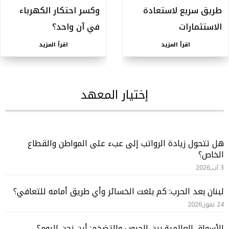
طريق سريع لاستعادة
وكسر احتكار الكهرباء
الاستثمارات
في آن واحد؟
اقرأ المزيد
اقرأ المزيد
إختيار المعهد
هل تتحول زيادة الرواتب إلى عبء على المواطن والقطاع
الخاص؟
3 آب,2026
لبنان بعد الحرب: كم بلغت الخسائر وأي طريق أمامه للتعافي؟
24 تموز,2026
الأسواق العالمية بين الحروب والتضخم: أين نحن اليوم؟