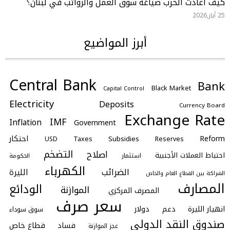
كيف أعادت الحرب صياغة سوق العمل والرواتب في لبنان؟
25 أيار,2026
أبرز المواضيع
Central Bank
Bank
Black Market
Capital Control
Electricity
Deposits
Currency Board
Exchange Rate
IMF
Inflation
Government
احتكار
Reform
Subsidies
Taxes
Reserves
USD
التضخم
اصلاح
احتياط العملات الأجنبية
استثمار
الحكومة
الكهرباء
الضرائب
الليرة
الشراكة بين القطاع العام والخاص
المصارف
الودائع
الموازنة
المصرف المركزي
سعر صرف
انهيار الليرة
دعم
دولار
سوق سوداء
صندوق النقد الدولي
فساد
قطاع خاص
عجز الموازنة