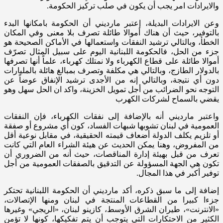
والايرادات امر يجب أن يكون في صلب تركيز الحكومة.
وعن الايرادات البديلة، إعتبر مارديني أن الحكومة بامكانها البدء
بالتوفير، حيث أن هناك أموالا طائلة تصرف بلا معنى وفي المكان
الخطأ، وبالتالي ترشيد النفقات واستعمالها في الأماكن الصحيحة هو
جزء من الحل، فالحكومة اللبنانية اليوم على سبيل المثال تصرّف
أموالا طائلة على قطاع الكهرباء ولا نمتلك كهرباء، علماً أنها تصرفها
بالدولار الطازج، وبالتالي هي مكلفة وتصرف بمبالغ هائلة بالمليارات
دون أي نتيجة، وبالتالي إنه من الأجدى ترشيد الإنفاق عوضاً عن
التوجه نحو الضرائب من أجل تمويل الخزينة، واكد ان الحل سهل وهو
يقضي بالسماح لشركات الكهرب
واعتبر مارديني أنه بالإضافة إلى نفقات الكهرباء، فإن النفقات
العمومية في لبنان تشوبها شبهات الفساد، كون أي مشروع أو صفقة
أو تلزيم يكلف الدولة أضعاف قيمته الحقيقية، في مقابل نوعية أقل
من المفروض، وهنا يمكن الحديث عن هيئة الشراء العام التي كانت
تعرف من قبل بهيئة إدارة المناقصات، حيث أنه من الضروري أن
تكون هي الجهة المسؤولة عن التدقيق بالصفقات العمومية من أجل
توفير أكبر في هذا المجال.
إضافة إلى ما سبق ذكره، أكد مارديني أن الحكومة اللبنانية تحتكر
جزءا كبيرا من القطاعات المنتجة في لبنان ومنها الإتصالات،
«الانترنت»، طيران الشرق الأوسط، كازينو لبنان، «الريجي» وغيرها
الكثير من الاحتكارات التي يتوجب أن يتم تفكيكها، كونها لا تؤمن