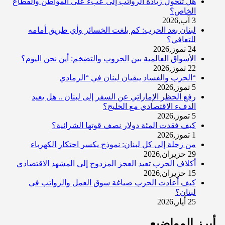
هل تتحول زيادة الرواتب إلى عبء على المواطن والقطاع
الخاص؟
3 آب,2026
لبنان بعد الحرب: كم بلغت الخسائر وأي طريق أمامه
للتعافي؟
24 تموز,2026
الأسواق العالمية بين الحروب والتضخم: أين نحن اليوم؟
22 تموز,2026
“الحرب والفساد يبقيان لبنان في “الرمادي
5 تموز,2026
رفع الحظر الإماراتي عن السفر إلى لبنان .. هل يعيد
الدفء الاقتصادي مع الخليج؟
5 تموز,2026
كيف فقدت المئة دولار نصف قوتها الشرائية؟
1 تموز,2026
من زحلة إلى كل لبنان: نموذج يكسر احتكار الكهرباء
29 حزيران,2026
أكلاف الحرب تعيد العجز المزدوج إلى المشهد الاقتصادي
15 حزيران,2026
كيف أعادت الحرب صياغة سوق العمل والرواتب في
لبنان؟
25 أيار,2026
أبرز المواضيع