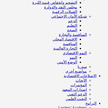
التضخم وانخفاض قيمة الليرة
مجلس النقد والدولرة
العملات الرقمية
شبكة الأمان الاجتماعي
الدعم
التعليم
الصحة
المنافسة والتجارة
الاقتصاد المحلي
المنافسة
التجارة العالمية
النمو الاقتصادي
النمو
الوضع الأمني
سوريا
مواضيع أخرى
الاصلاحات الاقتصادية
الأبحاث
المؤتمرات
إصدارات المعهد
الدعم التقني
البحث العلمي
البرامج
Leaders’ Academy