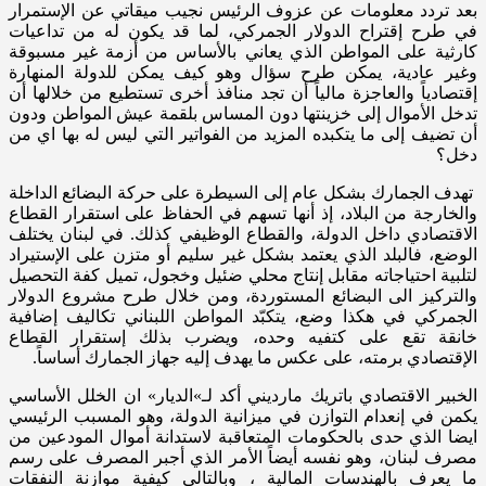
بعد تردد معلومات عن عزوف الرئيس نجيب ميقاتي عن الإستمرار
في طرح إقتراح الدولار الجمركي، لما قد يكون له من تداعيات
كارثية على المواطن الذي يعاني بالأساس من أزمة غير مسبوقة
وغير عادية، يمكن طرح سؤال وهو كيف يمكن للدولة المنهارة
إقتصادياً والعاجزة مالياً أن تجد منافذ أخرى تستطيع من خلالها أن
تدخل الأموال إلى خزينتها دون المساس بلقمة عيش المواطن ودون
أن تضيف إلى ما يتكبده المزيد من الفواتير التي ليس له بها اي من
دخل؟
تهدف الجمارك بشكل عام إلى السيطرة على حركة البضائع الداخلة
والخارجة من البلاد، إذ أنها تسهم في الحفاظ على استقرار القطاع
الاقتصادي داخل الدولة، والقطاع الوظيفي كذلك. في لبنان يختلف
الوضع، فالبلد الذي يعتمد بشكل غير سليم أو متزن على الإستيراد
لتلبية احتياجاته مقابل إنتاج محلي ضئيل وخجول، تميل كفة التحصيل
والتركيز الى البضائع المستوردة، ومن خلال طرح مشروع الدولار
الجمركي في هكذا وضع، يتكبّد المواطن اللبناني تكاليف إضافية
خانقة تقع على كتفيه وحده، ويضرب بذلك إستقرار القطاع
الإقتصادي برمته، على عكس ما يهدف إليه جهاز الجمارك أساساً.
الخبير الاقتصادي باتريك مارديني أكد لـ»الديار» ان الخلل الأساسي
يكمن في إنعدام التوازن في ميزانية الدولة، وهو المسبب الرئيسي
ايضا الذي حدى بالحكومات المتعاقبة لاستدانة أموال المودعين من
مصرف لبنان، وهو نفسه أيضاً الأمر الذي أجبر المصرف على رسم
ما يعرف بالهندسات المالية ، وبالتالي كيفية موازنة النفقات