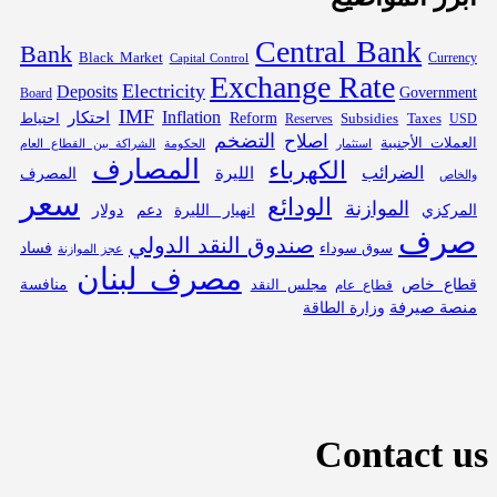
Central Bank
Bank
Black Market
Capital Control
Currency
Exchange Rate
Electricity
Deposits
Government
Board
IMF
Inflation
احتكار
Subsidies
Reform
احتياط
Reserves
Taxes
USD
التضخم
اصلاح
العملات الأجنبية
استثمار
الحكومة
الشراكة بين القطاع العام
المصارف
الكهرباء
الضرائب
الليرة
المصرف
والخاص
سعر
الودائع
الموازنة
المركزي
انهيار الليرة
دعم
دولار
صرف
صندوق النقد الدولي
فساد
سوق سوداء
عجز الموازنة
مصرف لبنان
قطاع خاص
منافسة
مجلس النقد
قطاع عام
منصة صيرفة
وزارة الطاقة
Contact us