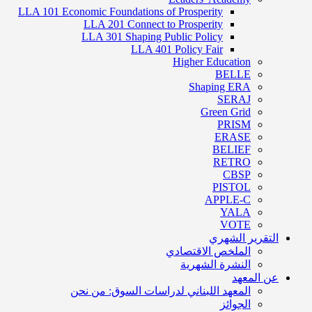
LLA 101 Economic Foundations of Prosperity
LLA 201 Connect to Prosperity
LLA 301 Shaping Public Policy
LLA 401 Policy Fair
Higher Education
BELLE
Shaping ERA
SERAJ
Green Grid
PRISM
ERASE
BELIEF
RETRO
CBSP
PISTOL
APPLE-C
YALA
VOTE
التقرير الشهري
الملخص الاقتصادي
النشرة الشهرية
عن المعهد
المعهد اللبناني لدراسات السوق: من نحن
الجوائز