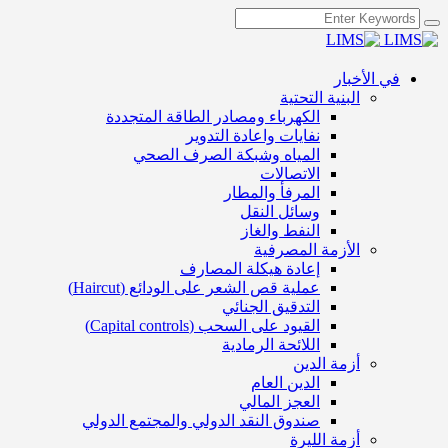
في الأخبار
البنية التحتية
الكهرباء ومصادر الطاقة المتجددة
نفايات واعادة التدوير
المياه وشبكة الصرف الصحي
الاتصالات
المرفأ والمطار
وسائل النقل
النفط والغاز
الأزمة المصرفية
إعادة هيكلة المصارف
عملية قص الشعر على الودائع (Haircut)
التدقيق الجنائي
القيود على السحب (Capital controls)
اللائحة الرمادية
أزمة الدين
الدين العام
العجز المالي
صندوق النقد الدولي والمجتمع الدولي
أزمة الليرة