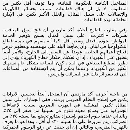
المداخيل الكافية للحكومة اللبنانية، وما تؤمنه أقل بكثير من
المطلوب، لا بل ان هناك قطاعات تتسبب بخسائر كالكهرباء
والإتصالات على سبيل المثال، والخلل الأكبر يكمن في الإدارة
الخاطئة لهذه القطاعات.
وفي مقاربة للطرح أعلاه، أكد مارديني أن فتح سوق المنافسة
لشركات «الانترنت» على سبيل المثال يسمح بتوفير الخدمة
للمواطن بجودة أفضل وسعر أقل، كما أنه يسهم في تنمية قطاع
التكنولوجيا في لبنان، وأن يحافظ البلد على مهندسيه ويعطهم فرص
إفتتاح أعمالهم الخاصة عوضاً عن السفر إلى الخارج، والأمر أيضاً
ينطبق على الكهرباء ، إذ أن تفكيك إحتكار قطاع الكهرباء يؤدي إلى
تطور القطاع الصناعي في البلد ، كون الصناعة بشكل عام تستهلك
الكثير من الكهرباء، وعندها يمكن أن يتم الإستفادة من الصناعات
التي قد تنمو اثر ذلك عبر الضرائب والرسوم.
من ناحية أخرى، أكد مارديني أن المدخل أيضاً لتحسين الايرادات
يكمن في إصلاح النظام الضريبي برمته، ففي الجمارك على سبيل
المثال تكمن المشكلة في التهرب الضريبي بسبب الإعفاءات
الجمركية على بضائع معينة تتنوع في نسبتها من صفر إلى ٣٥٪،
وبالتالي عندما يقوم احدهم بإستيراد بضائع تخضع لما نسبته ٣٥٪ من
الضرائب، يتم تمريرها على ما نسبته ٣٠٪ أو أقل ، وهذا هو ما يعرف
بالتهرب الضريبي، وبالتالي إن أي حديث عن رفع الرسوم الجمركية