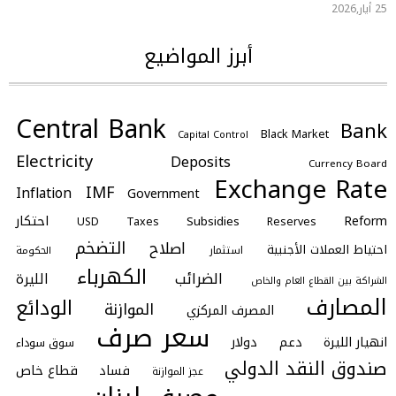
25 أيار,2026
أبرز المواضيع
Central Bank
Bank
Black Market
Capital Control
Electricity
Deposits
Currency Board
Exchange Rate
IMF
Inflation
Government
احتكار
Reform
Subsidies
Taxes
Reserves
USD
التضخم
اصلاح
احتياط العملات الأجنبية
استثمار
الحكومة
الكهرباء
الضرائب
الليرة
الشراكة بين القطاع العام والخاص
المصارف
الودائع
الموازنة
المصرف المركزي
سعر صرف
انهيار الليرة
دعم
دولار
سوق سوداء
صندوق النقد الدولي
فساد
قطاع خاص
عجز الموازنة