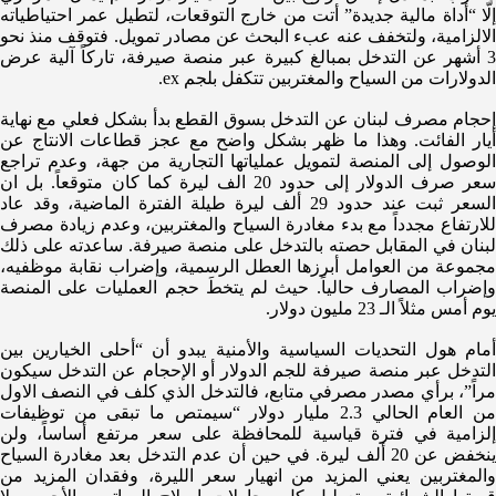
إلّا “أداة مالية جديدة” أتت من خارج التوقعات، لتطيل عمر احتياطياته
الالزامية، ولتخفف عنه عبء البحث عن مصادر تمويل. فتوقف منذ نحو
3 أشهر عن التدخل بمبالغ كبيرة عبر منصة صيرفة، تاركاً آلية عرض
الدولارات من السياح والمغتربين تتكفل بلجم ex.
إحجام مصرف لبنان عن التدخل بسوق القطع بدأ بشكل فعلي مع نهاية
أيار الفائت. وهذا ما ظهر بشكل واضح مع عجز قطاعات الانتاج عن
الوصول إلى المنصة لتمويل عملياتها التجارية من جهة، وعدم تراجع
سعر صرف الدولار إلى حدود 20 الف ليرة كما كان متوقعاً. بل ان
السعر ثبت عند حدود 29 ألف ليرة طيلة الفترة الماضية، وقد عاد
للارتفاع مجدداً مع بدء مغادرة السياح والمغتربين، وعدم زيادة مصرف
لبنان في المقابل حصته بالتدخل على منصة صيرفة. ساعدته على ذلك
مجموعة من العوامل أبرزها العطل الرسمية، وإضراب نقابة موظفيه،
وإضراب المصارف حالياً. حيث لم يتخطَ حجم العمليات على المنصة
يوم أمس مثلاً الـ 23 مليون دولار.
أمام هول التحديات السياسية والأمنية يبدو أن “أحلى الخيارين بين
التدخل عبر منصة صيرفة للجم الدولار أو الإحجام عن التدخل سيكون
مراً”، برأي مصدر مصرفي متابع، فالتدخل الذي كلف في النصف الاول
من العام الحالي 2.3 مليار دولار “سيمتص ما تبقى من توظيفات
إلزامية في فترة قياسية للمحافظة على سعر مرتفع أساساً، ولن
ينخفض عن 20 ألف ليرة. في حين أن عدم التدخل بعد مغادرة السياح
والمغتربين يعني المزيد من انهيار سعر الليرة، وفقدان المزيد من