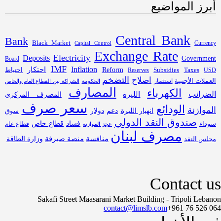
أبرز المواضيع
Central Bank
Bank
Black Market
Capital Control
Currency
Exchange Rate
Electricity
Deposits
Government
Board
IMF
Inflation
احتكار
Subsidies
Reform
احتياط
Reserves
Taxes
USD
التضخم
اصلاح
العملات الأجنبية
استثمار
الحكومة
الشراكة بين القطاع العام والخاص
المصارف
الكهرباء
الضرائب
الليرة
المصرف المركزي
سعر صرف
الودائع
الموازنة
انهيار الليرة
دعم
دولار
سوق
صندوق النقد الدولي
فساد
قطاع خاص
سوداء
قطاع عام
عجز الموازنة
مصرف لبنان
منافسة
منصة صيرفة
مجلس النقد
وزارة الطاقة
Contact us
Sakafi Street Maasarani Market Building - Tripoli Lebanon
contact@limslb.com
+961 76 526 064