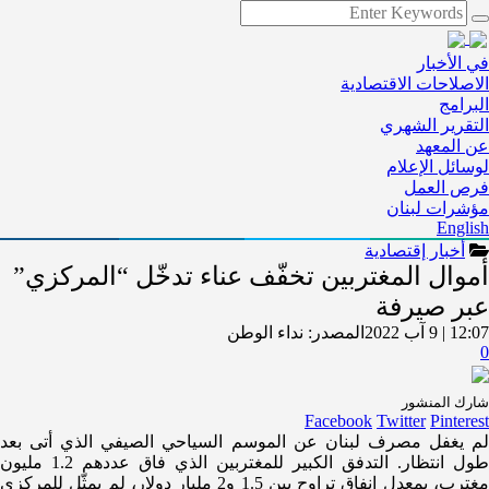
في الأخبار
الاصلاحات الاقتصادية
البرامج
التقرير الشهري
عن المعهد
لوسائل الإعلام
فرص العمل
مؤشرات لبنان
English
أخبار إقتصادية
أموال المغتربين تخفّف عناء تدخّل “المركزي”
عبر صيرفة
12:07 | 9 آب 2022
المصدر:
نداء الوطن
0
شارك المنشور
Facebook
Twitter
Pinterest
لم يغفل مصرف لبنان عن الموسم السياحي الصيفي الذي أتى بعد
طول انتظار. التدفق الكبير للمغتربين الذي فاق عددهم 1.2 مليون
مغترب، بمعدل إنفاق تراوح بين 1.5 و2 مليار دولار، لم يمثّل للمركزي