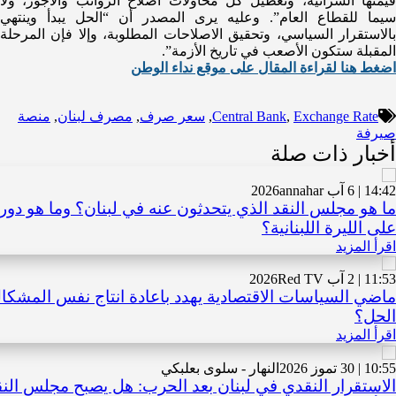
قيمتها الشرائية، وتعطيل كل محاولات اصلاح الرواتب والأجور، ولا
سيما للقطاع العام”. وعليه يرى المصدر أن “الحل يبدأ وينتهي
بالاستقرار السياسي، وتحقيق الاصلاحات المطلوبة، وإلا فإن المرحلة
المقبلة ستكون الأصعب في تاريخ الأزمة”.
اضغط هنا لقراءة المقال على موقع نداء الوطن
Exchange Rate
,
Central Bank
,
سعر صرف
,
مصرف لبنان
,
منصة
صيرفة
أخبار ذات صلة
14:42 | 6 آب 2026
annahar
ما هو مجلس النقد الذي يتحدثون عنه في لبنان؟ وما هو دو
على الليرة اللبنانية؟
اقرأ المزيد
11:53 | 2 آب 2026
Red TV
ماضي السياسات الاقتصادية يهدد باعادة انتاج نفس المشكال 
الحل؟
اقرأ المزيد
10:55 | 30 تموز 2026
النهار - سلوى بعلبكي
الاستقرار النقدي في لبنان بعد الحرب: هل يصبح مجلس النقد