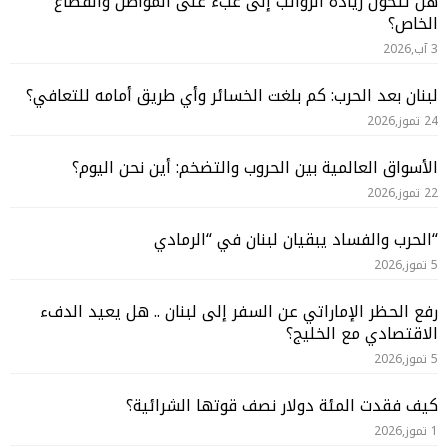
هل تتحول زيادة الرواتب إلى عبء على المواطن والقطاع
الخاص؟
3 آب,2026
لبنان بعد الحرب: كم بلغت الخسائر وأي طريق أمامه للتعافي؟
24 تموز,2026
الأسواق العالمية بين الحروب والتضخم: أين نحن اليوم؟
22 تموز,2026
“الحرب والفساد يبقيان لبنان في “الرمادي
5 تموز,2026
رفع الحظر الإماراتي عن السفر إلى لبنان .. هل يعيد الدفء
الاقتصادي مع الخليج؟
5 تموز,2026
كيف فقدت المئة دولار نصف قوتها الشرائية؟
1 تموز,2026