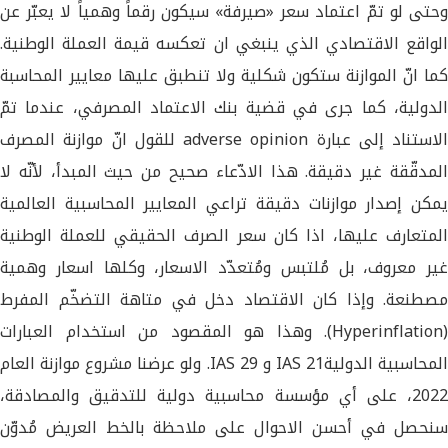
وحتى لو تمّ اعتماد سعر «صيرفة» سيكون رقماً وهمياً لا يعبّر عن
الواقع الاقتصادي الذي ينبغي ان تعكسه قيمة العملة الوطنية.
كما انّ الموازنة ستكون شكلية ولا تنطبق عليها معايير المحاسبة
الدولية، كما جرى في قضية بنك الاعتماد المصرفي، عندما تمّ
الاستناد إلى عبارة adverse opinion للقول انّ موازنة المصرف
المدقّقة غير دقيقة. هذا الادّعاء صحيح من حيث المبدأ، لأنّه لا
يمكن إصدار موازنات دقيقة تراعي المعايير المحاسبية العالمية
المتعارف عليها، اذا كان سعر الصرف الحقيقي للعملة الوطنية
غير معروف، بل مُلتبس ومُتعدّد الاسعار، وكلها اسعار وهمية
مصطنعة. وإذا كان الاقتصاد دخل في متاهة التضخّم المفرط
(Hyperinflation). وهذا هو المقصود من استخدام العبارات
المحاسبية الدوليةIAS 21 و IAS 29. ولو عرضنا مشروع موازنة العام
2022، على أي مؤسسة محاسبية دولية للتدقيق والمصادقة،
سنحصل في أحسن الاحوال على ملاحظة بالخط العريض مُدوّن