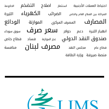
التضخم
اصلاح
احتياط العملات الأجنبية
استثمار
الحكومة
الكهرباء
الضرائب
الليرة
الشراكة بين القطاع العام والخاص
المصارف
الودائع
الموازنة
المصرف المركزي
سعر صرف
انهيار الليرة
دعم
دولار
سوق سوداء
صندوق النقد الدولي
فساد
قطاع خاص
عجز الموازنة
مصرف لبنان
منافسة
مجلس النقد
قطاع عام
منصة صيرفة
وزارة الطاقة