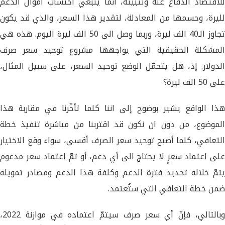
للاقتصاد الدفاع عنه وتثبيته، انما ينبغي احتساب اموال الدعم
لليرة، وحسمها من المعادلة، لتقدير هذا السعر، والذي قد يكون
تجاوز الـ40 الف ليرة، وربما وصل الى 50 الف ليرة اليوم. هذه هي
المشكلة الحقيقية التي يواجهها مشروع توحيد سعر صرف
الدولار. إذ، هل يتحمّل الوضع توحيد السعر، على سبيل المثال،
على 50 الف ليرة؟
هذا الواقع يشير بوضوح إلى اننا كلما تأخّرنا في مقاربة هذا
الموضوع، من دون ان نكون قد اقتربنا من مباشرة تنفيذ خطة
التعافي، كلما أصبح توحيد سعر الصرف أقسى، سواء وقع الاختيار
على اعتماد سعرٍ لا يحتاج الى أي دعم، أو تمّ اعتماد سعر مدعوم
يتمّ خلاله تحديد فترة الدعم وكلفة هذا الدعم ومصادر تمويله
ضمن خطة التعافي التي ستُعتمد.
وبالتالي، فإنّ أي سعر صرف سيتمّ اعتماده في موازنة 2022،