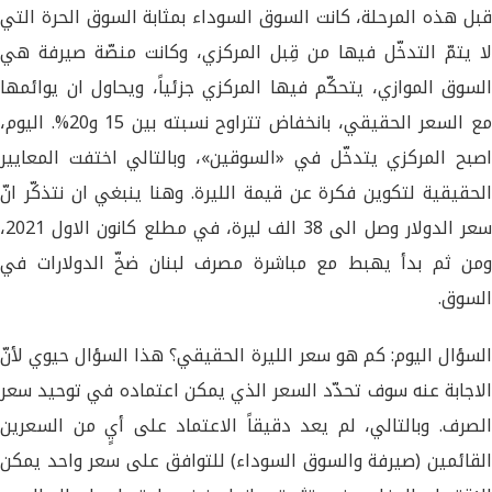
قبل هذه المرحلة، كانت السوق السوداء بمثابة السوق الحرة التي
لا يتمّ التدخّل فيها من قِبل المركزي، وكانت منصّة صيرفة هي
السوق الموازي، يتحكّم فيها المركزي جزئياً، ويحاول ان يوائمها
مع السعر الحقيقي، بانخفاض تتراوح نسبته بين 15 و20%. اليوم،
اصبح المركزي يتدخّل في «السوقين»، وبالتالي اختفت المعايير
الحقيقية لتكوين فكرة عن قيمة الليرة. وهنا ينبغي ان نتذكّر انّ
سعر الدولار وصل الى 38 الف ليرة، في مطلع كانون الاول 2021،
ومن ثم بدأ يهبط مع مباشرة مصرف لبنان ضخّ الدولارات في
السوق.
السؤال اليوم: كم هو سعر الليرة الحقيقي؟ هذا السؤال حيوي لأنّ
الاجابة عنه سوف تحدّد السعر الذي يمكن اعتماده في توحيد سعر
الصرف. وبالتالي، لم يعد دقيقاً الاعتماد على أيٍ من السعرين
القائمين (صيرفة والسوق السوداء) للتوافق على سعر واحد يمكن