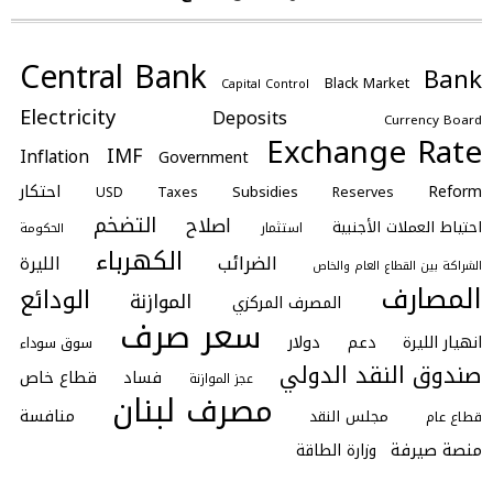
Central Bank
Bank
Black Market
Capital Control
Electricity
Deposits
Currency Board
Exchange Rate
IMF
Inflation
Government
احتكار
Reform
Subsidies
Taxes
Reserves
USD
التضخم
اصلاح
احتياط العملات الأجنبية
استثمار
الحكومة
الكهرباء
الضرائب
الليرة
الشراكة بين القطاع العام والخاص
المصارف
الودائع
الموازنة
المصرف المركزي
سعر صرف
انهيار الليرة
دعم
دولار
سوق سوداء
صندوق النقد الدولي
فساد
قطاع خاص
عجز الموازنة
مصرف لبنان
منافسة
مجلس النقد
قطاع عام
منصة صيرفة
وزارة الطاقة