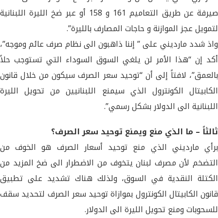
صيرفة عن طريق التعاميم 161 و 158 أو عبر ضخ الليرة اللبنانية
لتمويل عجز الموازنة و حاجات المصارف بالليرة”.
واذ شدد مارديني على ” إننا ذاهبون الى نظام صرف عائم وموجه”،
أكد إن “هذا الأمر لن يلغي السوق السوداء التي تستوجب حلاً
بالعمق”، لافتاً إلى أن “توحيد سعر الصرف سيكون من خلال قانون
الكابيتال الكونترول الذي سيمنع اللبنانيين من تحويل الليرة
اللبنانية الى الدولار بشكل رسمي”.
ثالثاً – ما الذي منع ويمنع توحيد سعر الصرف؟
برأي مارديني الذي منع توحيد أسعار الصرف هو الخوف من
التضخم لأن مصرف لبنان يتخوف من الاضطرار الى ضخ المزيد من
الكتلة النقدية في السوق، ولذلك هناك تشديد على تطبيق
قانون الكابيتال الكونترول بموازاة توحيد سعر الصرف لتحديد سقف
للسحوبات ومنع تحويل الليرة الى الدولار.