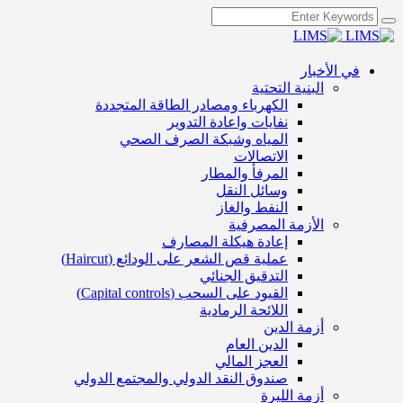
في الأخبار
البنية التحتية
الكهرباء ومصادر الطاقة المتجددة
نفايات واعادة التدوير
المياه وشبكة الصرف الصحي
الاتصالات
المرفأ والمطار
وسائل النقل
النفط والغاز
الأزمة المصرفية
إعادة هيكلة المصارف
عملية قص الشعر على الودائع (Haircut)
التدقيق الجنائي
القيود على السحب (Capital controls)
اللائحة الرمادية
أزمة الدين
الدين العام
العجز المالي
صندوق النقد الدولي والمجتمع الدولي
أزمة الليرة