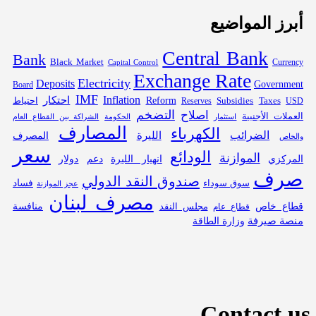
أبرز المواضيع
Central Bank
Bank
Black Market
Capital Control
Currency
Exchange Rate
Electricity
Deposits
Government
Board
IMF
Inflation
احتكار
Subsidies
Reform
احتياط
Reserves
Taxes
USD
التضخم
اصلاح
العملات الأجنبية
استثمار
الحكومة
الشراكة بين القطاع العام
المصارف
الكهرباء
الضرائب
الليرة
المصرف
والخاص
سعر
الودائع
الموازنة
المركزي
انهيار الليرة
دعم
دولار
صرف
صندوق النقد الدولي
فساد
سوق سوداء
عجز الموازنة
مصرف لبنان
قطاع خاص
منافسة
مجلس النقد
قطاع عام
منصة صيرفة
وزارة الطاقة
Contact us