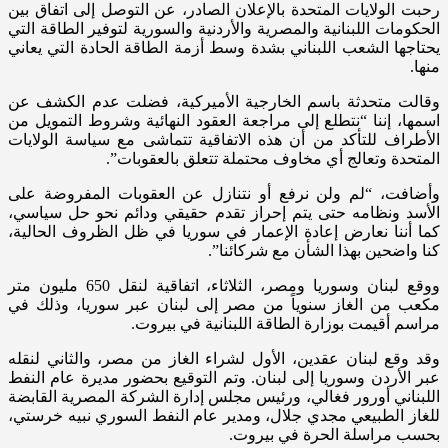
رحبت الولايات المتحدة بالإعلان الصادر، عن التوصل إلى اتفاق بين
الحكومات اللبنانية والمصرية والأردنية والسورية لتوفير الطاقة التي
يحتاجها الشعب اللبناني بشدة وسط أزمة الطاقة الحادة التي يعاني
منها.
وقالت متحدثة باسم الخارجية الأميركية، فضلت عدم الكشف عن
اسمها، إننا “نتطلع إلى مراجعة العقود النهائية وشروط التمويل من
الأطراف للتأكد من أن هذه الاتفاقية تتماشى مع سياسة الولايات
المتحدة وتعالج أي مخاوف محتملة تتعلق بالعقوبات”.
وأضافت، “لم ولن نرفع أو نتنازل عن العقوبات المفروضة على
الأسد ونظامه حتى يتم إحراز تقدم حقيقي ودائم نحو حل سياسي،
كما أننا نعارض إعادة الإعمار في سوريا في ظل الظروف الحالية،
كنا واضحين بهذا الشأن مع شركائنا”.
ووقع لبنان وسوريا ومصر، الثلاثاء، اتفاقية لنقل 650 مليون متر
مكعب من الغاز سنوياً من مصر إلى لبنان عبر سوريا، وذلك في
مراسم أقيمت بوزارة الطاقة اللبنانية في بيروت.
وقد وقع لبنان عقدين، الأول لشراء الغاز من مصر، والثاني لنقله
عبر الأردن وسوريا إلى لبنان. وتم التوقيع بحضور مديرة عام النفط
اللبناني أورور فغالي، ورئيس مجلس إدارة الشركة المصرية القابضة
للغاز الطبيعي مجدي جلال، ومدير عام النفط السوري نبيه خرستي،
بحسب مراسلة الحرة في بيروت.