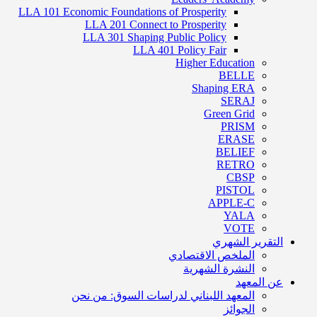
LLA 101 Economic Foundations of Prosperity
LLA 201 Connect to Prosperity
LLA 301 Shaping Public Policy
LLA 401 Policy Fair
Higher Education
BELLE
Shaping ERA
SERAJ
Green Grid
PRISM
ERASE
BELIEF
RETRO
CBSP
PISTOL
APPLE-C
YALA
VOTE
التقرير الشهري
الملخص الاقتصادي
النشرة الشهرية
عن المعهد
المعهد اللبناني لدراسات السوق: من نحن
الجوائز