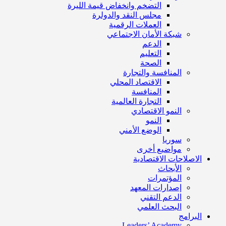
التضخم وانخفاض قيمة الليرة
مجلس النقد والدولرة
العملات الرقمية
شبكة الأمان الاجتماعي
الدعم
التعليم
الصحة
المنافسة والتجارة
الاقتصاد المحلي
المنافسة
التجارة العالمية
النمو الاقتصادي
النمو
الوضع الأمني
سوريا
مواضيع أخرى
الاصلاحات الاقتصادية
الأبحاث
المؤتمرات
إصدارات المعهد
الدعم التقني
البحث العلمي
البرامج
Leaders’ Academy