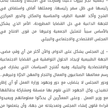
– جمعية تجار بيروت دعيت وشاركت في الاجتماع وتمثلت بنائب
رئيسها في ظل سفر رئيسها، وممثلها أفاض واستفاض في
الشرح وأكد اهمية الظرف والمناسبة والمكان والدور المركزي
للجهة الداعية في حل القضايا المطروحة، الأمر الذي يشكل
بالأساس سبباً لتمثيل الجمعية وغيرها من قوى الانتاج في
المجلس الاقتصادي والاجتماعي والبيئي.
– إن المجلس يشكل على الدوام، والآن أكثر من أي وقتٍ مضى،
الجهة الطبيعية لإيجاد الحلول التوافقية في القضايا الاجتماعية
والاقتصادية والبيئية، وفيه تُقترح السياسات التي يشارك في
رسم معالمها الصناعيون والعمال والتجار والمهن الحرّة وغيرهم…
ودور المجلس لا يتضارب مع دور وجهود وزارة العمل أو أي إطار
تنفيذي، وكل الجهود التي نقوم بها منسقة ومشاركة بدقائقها
مع وزير العمل . وعلى المعكّرين أن يحدّثوا معلوماتهم ويعيدوا
قراءة قانون إنشاء المجلس وتعديلاته من جهة، وأن يتعلموا من