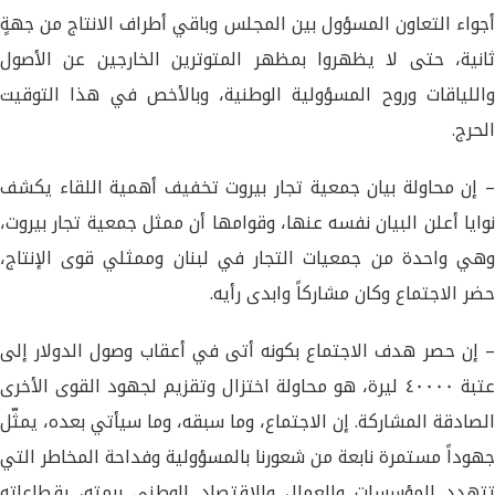
أجواء التعاون المسؤول بين المجلس وباقي أطراف الانتاج من جهةٍ
ثانية، حتى لا يظهروا بمظهر المتوترين الخارجين عن الأصول
واللياقات وروح المسؤولية الوطنية، وبالأخص في هذا التوقيت
الحرج.
– إن محاولة بيان جمعية تجار بيروت تخفيف أهمية اللقاء يكشف
نوايا أعلن البيان نفسه عنها، وقوامها أن ممثل جمعية تجار بيروت،
وهي واحدة من جمعيات التجار في لبنان وممثلي قوى الإنتاج،
حضر الاجتماع وكان مشاركاً وابدى رأيه.
– إن حصر هدف الاجتماع بكونه أتى في أعقاب وصول الدولار إلى
عتبة ٤٠٠٠٠ ليرة، هو محاولة اختزال وتقزيم لجهود القوى الأخرى
الصادقة المشاركة. إن الاجتماع، وما سبقه، وما سيأتي بعده، يمثّل
جهوداً مستمرة نابعة من شعورنا بالمسؤولية وفداحة المخاطر التي
تتهدد المؤسسات والعمال والاقتصاد الوطني برمته، بقطاعاته