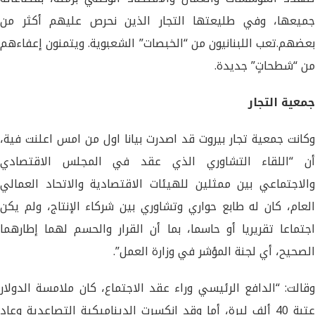
جميعها، وفي طليعتها التجار الذين نحرص عليهم أكثر من
بعضهم.تعب اللبنانيون من “الخبصات” الشعبوية. ويتمنون إعفاءهم
من “شطحاتٍ” جديدة.
جمعية التجار
وكانت جمعية تجار بيروت قد اصدرت بيانا اول من امس اعلنت فية،
أن “اللقاء التشاوري الذي عقد في المجلس الاقتصادي
والاجتماعي بين ممثلين للهيئات الاقتصادية والاتحاد العمالي
العام، كان له طابع حواري وتشاوري بين شركاء الإنتاج، ولم يكن
اجتماعا تقريريا أو حاسما، بما أن القرار والحسم لهما إطارهما
الصحيح، أي لجنة المؤشر في وزارة العمل”.
وقالت: “الدافع الرئيسي وراء عقد الاجتماع، كان ملامسة الدولار
عتبة 40 ألف ليرة، أما وقد انكسرت الديناميكية التصاعدية وعاد