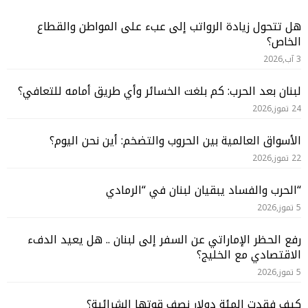
هل تتحول زيادة الرواتب إلى عبء على المواطن والقطاع
الخاص؟
3 آب,2026
لبنان بعد الحرب: كم بلغت الخسائر وأي طريق أمامه للتعافي؟
24 تموز,2026
الأسواق العالمية بين الحروب والتضخم: أين نحن اليوم؟
22 تموز,2026
“الحرب والفساد يبقيان لبنان في “الرمادي
5 تموز,2026
رفع الحظر الإماراتي عن السفر إلى لبنان .. هل يعيد الدفء
الاقتصادي مع الخليج؟
5 تموز,2026
كيف فقدت المئة دولار نصف قوتها الشرائية؟