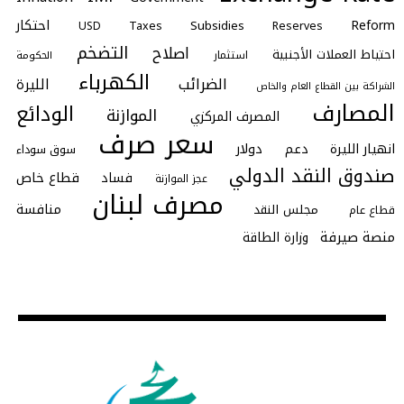
احتكار
Reform
Subsidies
Taxes
Reserves
USD
التضخم
اصلاح
احتياط العملات الأجنبية
استثمار
الحكومة
الكهرباء
الضرائب
الليرة
الشراكة بين القطاع العام والخاص
المصارف
الودائع
الموازنة
المصرف المركزي
سعر صرف
انهيار الليرة
دعم
دولار
سوق سوداء
صندوق النقد الدولي
فساد
قطاع خاص
عجز الموازنة
مصرف لبنان
منافسة
مجلس النقد
قطاع عام
منصة صيرفة
وزارة الطاقة