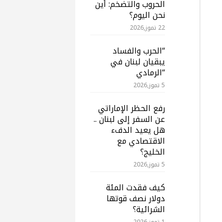
الحروب والتضخم: أين
نحن اليوم؟
22 تموز,2026
“الحرب والفساد
يبقيان لبنان في
“الرمادي
5 تموز,2026
رفع الحظر الإماراتي
عن السفر إلى لبنان ..
هل يعيد الدفء
الاقتصادي مع
الخليج؟
5 تموز,2026
كيف فقدت المئة
دولار نصف قوتها
الشرائية؟
1 تموز,2026