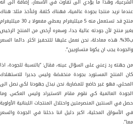
الشرعية، وهذا ما يؤدي الى تفاوت في الأسعار، إضافة الى انه
عندما نريد منتجا بجودة عالمية، فهناك كلفة. ولنأخذ مثلا: هناك
منتج قد تستعمل منه 5 ميلليغرام يعطي مفعولا بـ 30 ميلليغرام
بغير منتج لأن جودته عالية جدا، وسعره أرخص من المنتج الرخيص
ب30%. هذه معادلة، نحن نعمل عليها للتحفيز اكثر. دائما السعر
والجودة يجب ان يكونا متساويين”.
من جهته رد زعني على السؤال عينه، فقال: “بالنسبة للجودة، اذا
كان المنتج المستورد بجودة منخفضة وليس جديرا للاستهلاك
المحلي، فهو غير خاضع للمضاربة. نحن نبذل جهودنا لكي نصل الى
الجودة العالمية كي نقوم مقام الاستيراد وليس العكس. وما
حصل في السنتين المنصرمتين واحتلال المنتجات اللبنانية الأولوية
في الأسواق المحلية، اكبر دليل اننا دخلنا في الجودة والسعر
معا”.