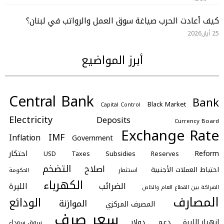
كيف أعادت الحرب صياغة سوق العمل والرواتب في لبنان؟
25 أيار,2026
أبرز المواضيع
Central Bank
Bank
Black Market
Capital Control
Electricity
Deposits
Currency Board
Exchange Rate
IMF
Inflation
Government
احتكار
Reform
Subsidies
Taxes
Reserves
USD
التضخم
اصلاح
احتياط العملات الأجنبية
استثمار
الحكومة
الكهرباء
الضرائب
الليرة
الشراكة بين القطاع العام والخاص
المصارف
الودائع
الموازنة
المصرف المركزي
سعر صرف
انهيار الليرة
دعم
دولار
سوق سوداء