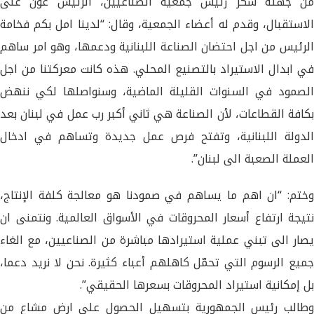
من جهته شكر رئيس جمعية الصناعيين، الرئيس عون على
الاستقبال، وقدم له أعضاء الجمعية، وقال: “لدينا امل بكم فخامة
الرئيس من اجل احتضان الصناعة اللبنانية ودعمها، وهو امر ساهم
في ابدال الاستيراد بالتصنيع المحلي. هذه كانت معركتنا من اجل
الصمود في السنوات القليلة الماضية، وسنواصلها لكي ننهض
بكافة القطاعات، لأن الصناعة هي ثاني أكبر رب عمل في لبنان بعد
الدولة اللبنانية، وتفتح فرص عمل جديدة وتساهم في ادخال
العملة الصعبة الى لبنان”.
وختم: “ان اهم ما يساهم في صمودنا هو معالجة كلفة الإنتاج،
نتيجة ارتفاع أسعار المحروقات في الأسواق العالمية. ونتمنى ان
يصار الى تبني عملية استيرادها مباشرة من الصناعيين، مع الغاء
جميع الرسوم التي تحمّل كاهلهم أعباء كثيرة. نحن لا نريد دعما،
بل إمكانية استيراد المحروقات بسعرها الحقيقي”.
وطالب رئيس الجمهورية بتسهيل الحصول على ارض مشاع من