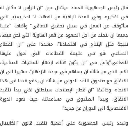
قال رئيس الجمهورية العماد ميشال عون “ان اليأٍس لا مكان له
في تفكيره، وفي المدة الباقية من العهد، لا احد يعتبر انني
سأتوقف عن العمل في سبيل تحقيق التعافي.” وأضاف: “علينا
جميعا ان نتجند من اجل الصعود من قعر الهاوية التي نحن فيها،
نتيجة قتل الإنتاج في اقتصادنا”، مشددا على “ان القطاع
الصناعي هو في طليعة القطاعات التي نعول عليها
للتعافي.”وأمل في “ان يكون هناك ازدهار للمنتجات الصناعية،
الامر الذي من شأنه ان يساهم في عودة الازدهار”، مشيرا الى ان
الاتفاق مع صندوق النقد الدولي من شأنه ان يدفع قدما في هذا
الاتجاه، وكاشفا “ان قطار الإصلاحات سينطلق لكي يبدأ تنفيذ
الاتفاق، ويبدأ الصندوق في مساعدتنا، حيث تعود الدورة
الاقتصادية الى الدوران من جديد”.
وشدد رئيس الجمهورية على أهمية تنفيذ قانون “الكابيتال