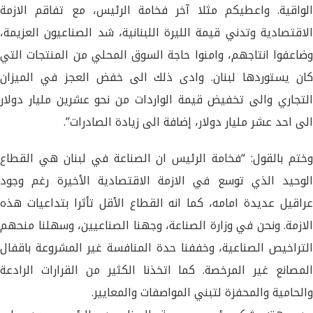
الواقية. واعطيكم مثلا آخر فخامة الرئيس، مع تفاقم الازمة
الاقتصادية وتدني قيمة الليرة اللبنانية، شد الصناعيون العزيمة،
وضاعفوا انتاجهم، وامنوا حاجة السوق المحلي من المنتجات التي
كان يستوردها لبنان. وادى ذلك الى خفض العجز في الميزان
التجاري والى تخفيض قيمة الواردات من نحو عشرين مليار دولار
الى احد عشر مليار دولار، إضافة الى زيادة الصادرات”.
وختم بالقول: “فخامة الرئيس ان الصناعة في لبنان هي القطاع
الوحيد الذي توسع في الازمة الاقتصادية الأخيرة رغم وجود
عراقيل عديدة امامه، كما انه القطاع الأقل تأثرا بتداعيات هذه
الازمة. ونحن في وزارة الصناعة، وجهنا الصناعيين، وسهلنا منحهم
التراخيص الصناعية، وخففنا حدة المنافسة غير المشروعة باقفال
المصانع غير المرخصة. كما اتخذنا الكثير من القرارات الرادعة
والحامية والمحفزة لتبني المواصفات والمعايير.