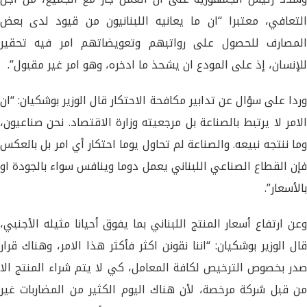
التعافي، معتبرا “ان ما يعانيه اللبنانيون من قيود لدى بعض
المصارف للحصول على رواتبهم وتعويضاتهم امر فيه تحقير
للإنسان، إذ على المودع ان يشحذ ما ادخره، وهو امر غير مقبول”.
وردا على سؤال عن تدابير مكافحة الاحتكار قال الوزير بوشكيان: “ان
الامر لا يرتبط بالصناعة بل مرجعيته وزارة الاقتصاد. نحن صناعيون،
وما ننتجه نبيعه. والصناعة لم تحاول يوما احتكار أي امر بل بالعكس
فإن القطاع الصناعي اللبناني يعمل دوما وينافس سواء بالجودة او
بالأسعار”.
وعن ارتفاع أسعار المنتج اللبناني بما يفوق أحيانا مثيله الأجنبي،
قال الوزير بوشكيان: “اننا نقونن اكثر فأكثر هذا الامر، وهناك قرار
صدر بخصوص الترخيص لكافة المعامل، كي لا يتم شراء المنتج الا
من قبل شركة مرخصة، لأن هناك اليوم الكثير من المضاربات غير