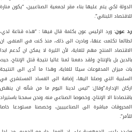
الدولة لكي يتم عليها بناء مقر لجمعية الصناعيين، “يكون منارة
للاقتصاد اللبناني”.
د عون
: ورد الرئيس عون بكلمة قال فيها : “هذه قناعة لدي،
لطالما تكلمت عنها، وبادرت الى ذلك، منذ كنت في المنفى. ان
الاقتصاد المنتج مهم للغاية، لأن الليرة لا يمكن ان تُدعم ابدا
بالدين بل بالإنتاج. ولقد دفعنا ثمنا غاليا نتيجة قتل الإنتاج، حيث
بات ميزان المدفوعات سيئا للغاية، وهذا ما أدى الى النتيجة
السلبية التي وصلنا اليها، إضافة الى الفساد المستشري في
اركان الإدارة.”وقال: “ليس لدينا اليوم ما من شأنه ان ينهض
باقتصادنا الا الإنتاج، وخصوصا الصناعي منه. ونحن سمحنا باستيراد
المحروقات مباشرة الى الصناعييين، وخصصنا مستودعا خاصا
للأمر”.
وشدد رئيس الجمهورية على ان العمل جار مع الجميع، من اجل