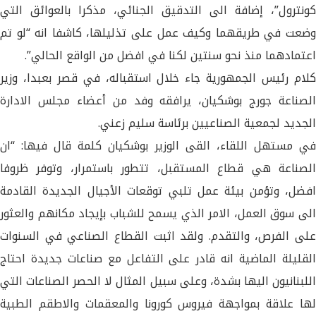
كونترول”، إضافة الى التدقيق الجنائي، مذكرا بالعوائق التي
وضعت في طريقهما وكيف عمل على تذليلها، كاشفا انه “لو تم
اعتمادهما منذ نحو سنتين لكنا في افضل من الواقع الحالي”.
كلام رئيس الجمهورية جاء خلال استقباله، في قصر بعبدا، وزير
الصناعة جورج بوشكيان، يرافقه وفد من أعضاء مجلس الادارة
الجديد لجمعية الصناعيين برئاسة سليم زعني.
في مستهل اللقاء، القى الوزير بوشكيان كلمة قال فيها: “ان
الصناعة هي قطاع المستقبل، تتطور باستمرار، وتوفر ظروفا
افضل، وتؤمن بيئة عمل تلبي توقعات الأجيال الجديدة القادمة
الى سوق العمل، الامر الذي يسمح للشباب بإيجاد مكانهم والعثور
على الفرص، والتقدم. ولقد اثبت القطاع الصناعي في السنوات
القليلة الماضية انه قادر على التفاعل مع صناعات جديدة احتاج
اللبنانيون اليها بشدة، وعلى سبيل المثال لا الحصر الصناعات التي
لها علاقة بمواجهة فيروس كورونا والمعقمات والاطقم الطبية