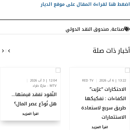
اضغط هنا لقراءة المقال على موقع الديار
صناعة
,
صندوق النقد الدولي
أخبار ذات صلة
13:22 | 6 آب 2026
RED TV
12:04 | 3 آب 2026
MTV - ماريّا طراد
الاحتكارات “غرّبت”
النّقود تفقد قيمتها…
الكفاءات : تفكيكها
هل نُودّع عصر المال؟
طريق سريع لاستعادة
اقرأ المزيد
الاستثمارات
اقرأ المزيد