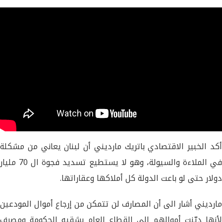
أكد الخبير الاقتصادي باتريك مارديني أن لبنان يعاني من مشكلة
في الملاءة والسيولة، وهو لا يستطيع تسديد فجوة ال 70 مليار
دولار حتى لو باعت الدولة كل أملاكها وعقاراتها.
مارديني أشار الى أن المصارف لن تتمكن من إرجاع أموال المودعين
لأنها ديّنت أموالهم الى القطاع العام بشقيه الحكومة ومصرف