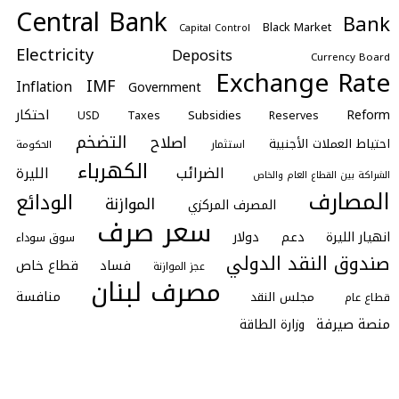
Central Bank
Bank
Black Market
Capital Control
Electricity
Deposits
Currency Board
Exchange Rate
IMF
Inflation
Government
احتكار
Reform
Subsidies
Taxes
Reserves
USD
التضخم
اصلاح
احتياط العملات الأجنبية
استثمار
الحكومة
الكهرباء
الضرائب
الليرة
الشراكة بين القطاع العام والخاص
المصارف
الودائع
الموازنة
المصرف المركزي
سعر صرف
انهيار الليرة
دعم
دولار
سوق سوداء
صندوق النقد الدولي
فساد
قطاع خاص
عجز الموازنة
مصرف لبنان
منافسة
مجلس النقد
قطاع عام
منصة صيرفة
وزارة الطاقة