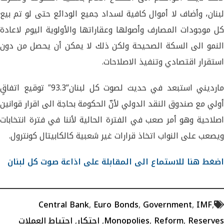
لبنان، وأضاف لا أموال كافية لسداد جميع الودائع حتى لو تم بيع
كل موجودات المصارف وأصولها وعقاراتها والأولوية اليوم لاعادة
النمو الى السكة الصحيحة ولكن ذلك لا يمكن أن يحصل من دون
استقرار اقتصادي وتنفيذ الاصلاحات.
مارديني استبعد في حديث لصوت كل لبنان”93.3″ توقيع اتفاقٍ
أولي مع صندوق النقد الدولي لأنّ الحكومة بحاجة الى اقرار قوانين
اصلاحية وهو أمر صعب في الفترة الحالية لأننا في فترة انتخابات
ويصعب على النواب اتخاذ قرارات غير شعبية كالكابيتال كونترول.
اضغط هنا للاستماع الى المقابلة على اذاعة صوت كل لبنان
Central Bank
,
Euro Bonds
,
Government
,
IMF
,
Reserves
,
Reform
,
Monopolies
,
احتكار
,
احتياط العملات