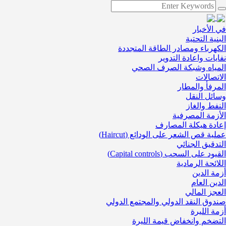
في الأخبار
البنية التحتية
الكهرباء ومصادر الطاقة المتجددة
نفايات واعادة التدوير
المياه وشبكة الصرف الصحي
الاتصالات
المرفأ والمطار
وسائل النقل
النفط والغاز
الأزمة المصرفية
إعادة هيكلة المصارف
عملية قص الشعر على الودائع (Haircut)
التدقيق الجنائي
القيود على السحب (Capital controls)
اللائحة الرمادية
أزمة الدين
الدين العام
العجز المالي
صندوق النقد الدولي والمجتمع الدولي
أزمة الليرة
التضخم وانخفاض قيمة الليرة