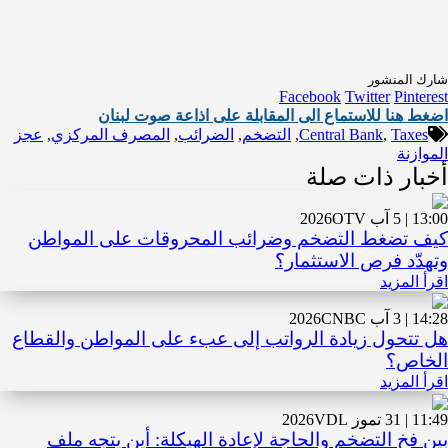
شارك المنشور
Facebook
Twitter
Pinterest
اضغط هنا للاستماع الى المقابلة على اذاعة صوت لبنان
Taxes
,
Central Bank
,
التضخم
,
الضرائب
,
المصرف المركزي
,
عجز
الموازنة
أخبار ذات صلة
13:00 | 5 آب 2026
OTV
كيف تضغط التضخم وضرائب المحروقات على المواطن
وتهدّد فرص الاستثمار؟
اقرأ المزيد
14:28 | 3 آب 2026
CNBC
هل تتحول زيادة الرواتب إلى عبء على المواطن والقطاع
الخاص؟
اقرأ المزيد
11:49 | 31 تموز 2026
VDL
بين فخ التضخم والحاجة لإعادة الهيكلة: أين يتجه ملف