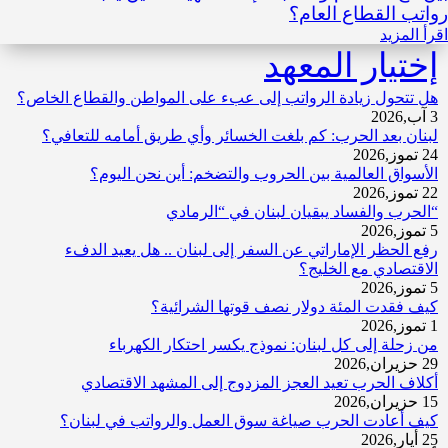
رواتب القطاع العام؟
اقرأ المزيد
إختيار المعهد
هل تتحول زيادة الرواتب إلى عبء على المواطن والقطاع الخاص؟
3 آب,2026
لبنان بعد الحرب: كم بلغت الخسائر وأي طريق أمامه للتعافي؟
24 تموز,2026
الأسواق العالمية بين الحروب والتضخم: أين نحن اليوم؟
22 تموز,2026
“الحرب والفساد يبقيان لبنان في “الرمادي
5 تموز,2026
رفع الحظر الإماراتي عن السفر إلى لبنان .. هل يعيد الدفء
الاقتصادي مع الخليج؟
5 تموز,2026
كيف فقدت المئة دولار نصف قوتها الشرائية؟
1 تموز,2026
من زحلة إلى كل لبنان: نموذج يكسر احتكار الكهرباء
29 حزيران,2026
أكلاف الحرب تعيد العجز المزدوج إلى المشهد الاقتصادي
15 حزيران,2026
كيف أعادت الحرب صياغة سوق العمل والرواتب في لبنان؟
25 أيار,2026