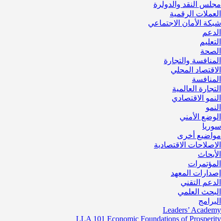
مجلس النقد والدولرة
العملات الرقمية
شبكة الأمان الاجتماعي
الدعم
التعليم
الصحة
المنافسة والتجارة
الاقتصاد المحلي
المنافسة
التجارة العالمية
النمو الاقتصادي
النمو
الوضع الأمني
سوريا
مواضيع أخرى
الاصلاحات الاقتصادية
الأبحاث
المؤتمرات
إصدارات المعهد
الدعم التقني
البحث العلمي
البرامج
Leaders’ Academy
LLA 101 Economic Foundations of Prosperity