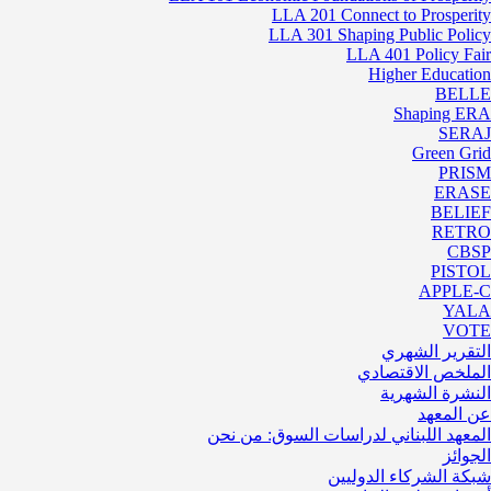
LLA 201 Connect to Prosperity
LLA 301 Shaping Public Policy
LLA 401 Policy Fair
Higher Education
BELLE
Shaping ERA
SERAJ
Green Grid
PRISM
ERASE
BELIEF
RETRO
CBSP
PISTOL
APPLE-C
YALA
VOTE
التقرير الشهري
الملخص الاقتصادي
النشرة الشهرية
عن المعهد
المعهد اللبناني لدراسات السوق: من نحن
الجوائز
شبكة الشركاء الدوليين