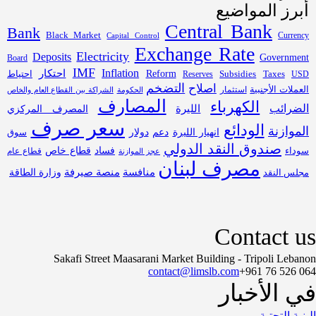
أبرز المواضيع
Central Bank
Bank
Black Market
Capital Control
Currency
Exchange Rate
Electricity
Deposits
Government
Board
IMF
Inflation
احتكار
Subsidies
Reform
احتياط
Reserves
Taxes
USD
التضخم
اصلاح
العملات الأجنبية
استثمار
الحكومة
الشراكة بين القطاع العام والخاص
المصارف
الكهرباء
الضرائب
الليرة
المصرف المركزي
سعر صرف
الودائع
الموازنة
انهيار الليرة
دعم
دولار
سوق
صندوق النقد الدولي
فساد
قطاع خاص
سوداء
قطاع عام
عجز الموازنة
مصرف لبنان
منافسة
منصة صيرفة
مجلس النقد
وزارة الطاقة
Contact us
Sakafi Street Maasarani Market Building - Tripoli Lebanon
contact@limslb.com
+961 76 526 064
في الأخبار
البنية التحتية