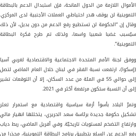
الأموال اللازمة من الدول المانحة، فإن استبدال الدعم بالبطاقة
التموينية لن يوقف هدر احتياطي العملات الأجنبية لدى المركزي.
وقال إن “الحكومة لن تستطيع رفع الدعم من دون بديل، لأن ذلك
سيُسبب غضبا شعبيا واسعا، ولذلك تم طرح فكرة البطاقة
التموينية”.
ووفق لجنة الأمم المتحدة الاجتماعية والاقتصادية لغربي آسيا
(إسكوا)، ارتفعت نسبة الفقر في لبنان خلال العام الماضي لتصل
إلى حوالي 55 في المئة من عدد السكان، إلا أن التوقعات تشير
إلى أن النسبة ستكون مرتفعة أكثر في 2021.
وتمرّ البلاد بأسوأ أزمة سياسية واقتصادية مع استمرار تعثر
تشكيل حكومة جديدة برئاسة سعد الحريري، يتخللها انهيار مالي
وارتفاع التضخم لمستويات تاريخيّة. وفي أفريل الماضي، ربط دياب
رفع الدعم عن السلع بتطبيق برنامج البطاقة التموينية، محذرا من