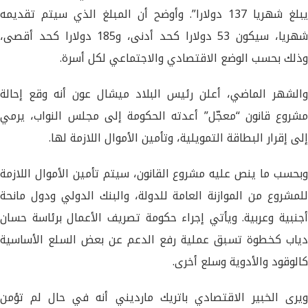
يبلغ شهريا 137 دولارا”. وأوضح أن المبلغ الذي سيتم تقديمه
شهريا، سيكون 53 دولارا كحد أدنى، و185 دولارا كحد أقصى،
وذلك بحسب الوضع الاقتصادي والاجتماعي لكل أسرة.
والشهر الماضي، أعلن رئيس البلاد ميشال عون أنه وقع إحالة
مشروع قانون “معجّل” أعدته الحكومة إلى مجلس النواب، يرمي
إلى إقرار البطاقة التمويلية، وتأمين الأموال اللازمة لها.
وبحسب ما ينص عليه مشروع القانون، سيتم تأمين الأموال اللازمة
للمشروع من الموازنة العامة للدولة، والبنك الدولي ودول مانحة
أجنبية وعربية. ويأتي إجراء حكومة تصريف الأعمال برئاسة حسان
دياب كخطوة تسبق عملية رفع الدعم عن بعض السلع الأساسية
كالوقود والأدوية وسلع أخرى.
ويرى الخبير الاقتصادي باتريك مارديني أنه في حال لم تؤمن