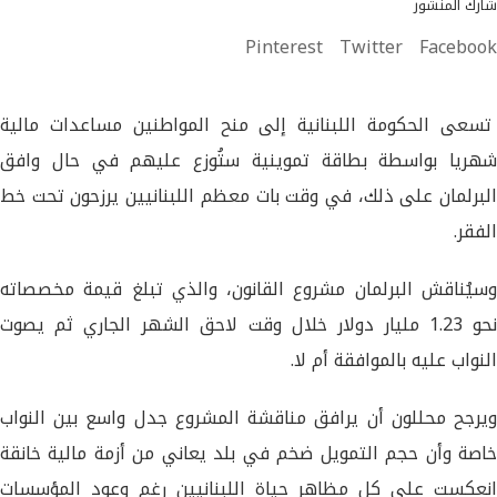
شارك المنشور
Pinterest
Twitter
Facebook
تسعى الحكومة اللبنانية إلى منح المواطنين مساعدات مالية
شهريا بواسطة بطاقة تموينية ستُوزع عليهم في حال وافق
البرلمان على ذلك، في وقت بات معظم اللبنانيين يرزحون تحت خط
الفقر.
وسيُناقش البرلمان مشروع القانون، والذي تبلغ قيمة مخصصاته
نحو 1.23 مليار دولار خلال وقت لاحق الشهر الجاري ثم يصوت
النواب عليه بالموافقة أم لا.
ويرجح محللون أن يرافق مناقشة المشروع جدل واسع بين النواب
خاصة وأن حجم التمويل ضخم في بلد يعاني من أزمة مالية خانقة
انعكست على كل مظاهر حياة اللبنانيين رغم وعود المؤسسات