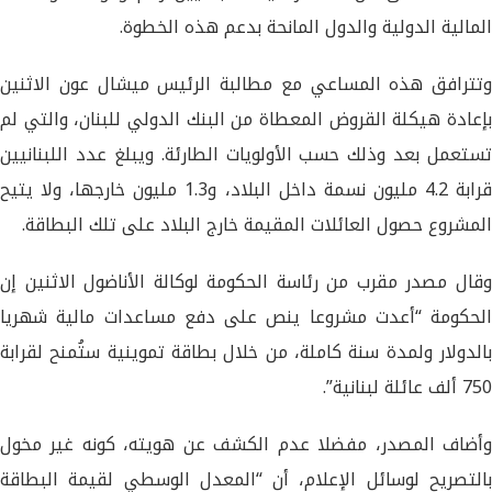
المالية الدولية والدول المانحة بدعم هذه الخطوة.
وتترافق هذه المساعي مع مطالبة الرئيس ميشال عون الاثنين
بإعادة هيكلة القروض المعطاة من البنك الدولي للبنان، والتي لم
تستعمل بعد وذلك حسب الأولويات الطارئة. ويبلغ عدد اللبنانيين
قرابة 4.2 مليون نسمة داخل البلاد، و1.3 مليون خارجها، ولا يتيح
المشروع حصول العائلات المقيمة خارج البلاد على تلك البطاقة.
وقال مصدر مقرب من رئاسة الحكومة لوكالة الأناضول الاثنين إن
الحكومة “أعدت مشروعا ينص على دفع مساعدات مالية شهريا
بالدولار ولمدة سنة كاملة، من خلال بطاقة تموينية ستُمنح لقرابة
750 ألف عائلة لبنانية”.
وأضاف المصدر، مفضلا عدم الكشف عن هويته، كونه غير مخول
بالتصريح لوسائل الإعلام، أن “المعدل الوسطي لقيمة البطاقة