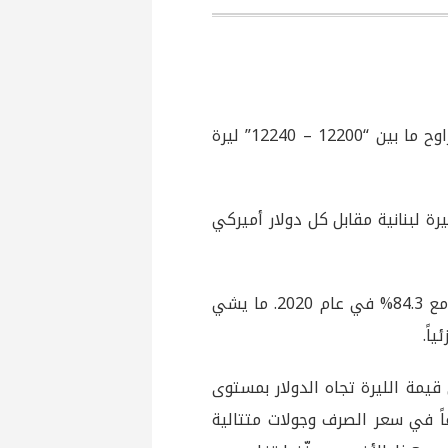
يتم التداول صباح اليوم الإثنين 26 نيسان 2021، بتسعيرة للدولار تتراوح ما بين “12200 – 12240” ليرة
ل سعر صرف الدولار الاميركي مساء أمس, بين 12175 و 12225 ليرة لبنانية مقابل كل دولار أميركي
يتوقّع البنك الدولي أن يسجّل في لبنان 80% في عام 2021 مقارنة مع 84.3% في عام 2020. ما يشي
اً.
يمة الليرة تجاه الدولار بمستوى
الأمر، سنشهد ارتفاعاً في سعر الصرف وجولات متتالية