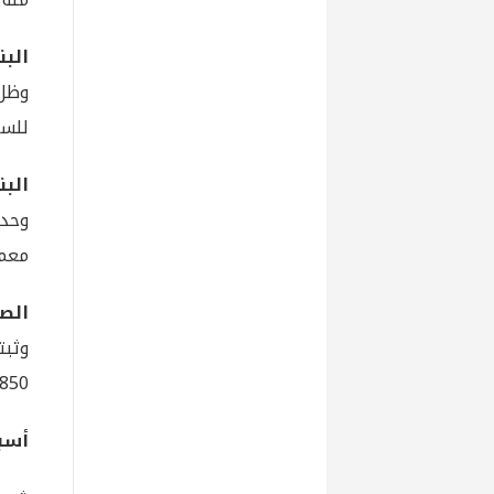
البن
للسل
البن
معمو
الصر
وثبت
3850 ليرة للشراء، و3900 ليرة، للب
أسبا