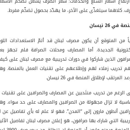
رتفاع أسعار السلع والخدمات؛ سعر الصرف يشعل تضخّم الأسعار،
ف. كلاهما سيتغذّى على الآخر، ما يهدّد بحصول تضخّم مفرط.
ة في 26 نيسان
اً من المتوقع أن يكون مصرف لبنان قد أتمّ الاستعدادات اللوج
كترونية الجديدة. أما المصارف ومحلات الصرافة فلم تجهز بع
رافون الذين شاركوا في دورات تدريبية مع مصرف لبنان على كيفي
م تدريب زملاء لهم وإطلاعهم على تقنيات العمل بالمنصة. وهذا
د المرتقب لإطلاق المنصة في 26 نيسان.
 الرغم من تدريب منتَدبين عن المصارف والصرافين على تقنيات 
اسية لا تزال مجهولة من الصرافين والمصارف على حد سواء. وهذ
افين أنطون مارون إلى “المدن”. فهو لا علم له بأي تفاصيل عن ال
ريبية التي شارك بها صرافون، هو إعلان مصرف لبنان تفاصيل الآل
لمنصة. ويجزم مارون أن المنصة لن تنطلق من سعر صرف 3900 ليرة للدولار.