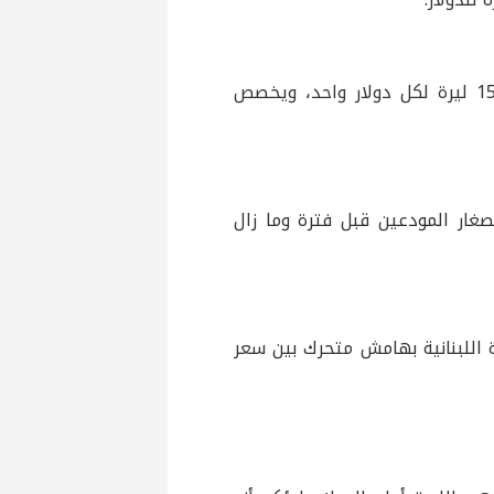
وظل سعر صرف الدولار في مصرف لبنان “البنك المركزي” عند 1507.5 ليرة لكل دولار واحد، ويخصص
ند سحب الدولار لصغار المودعين قبل فترة وما زال
ة اللبنانية بهامش متحرك بين سعر