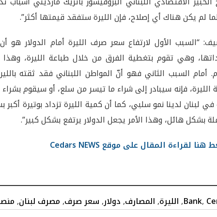
الخبير الاقتصادي اللبناني البروفيسور باتريك مارديني أسباب تدهو
ما لم يكن هناك أي إصلاح، فإن الليرة ستفقد قيمتها أكثر”.
ف: “السبب الأول لارتفاع سعر صرف الليرة أمام الدولار هو أن ن
داتها، وهي تقوم بتغطية الفرق من خلال طباعة الليرة، وهذا ا
م. أمام السبب الثاني فهو أنّ المواطن اللبناني فقد ثقته باللي
 الليرة، فإنه سيبادر إلى شراء ما تيسر من سلع، أو سيقوم بشراء 
ه في لبنان لدينا نمو سلبي، كما أن كمية الليرة تزداد بوتيرة أكبر
لة بشكل هائل، وهذا الأمر يجعل الدولار يرتفع بشكل كبير”.
هنا لقراءة المقال على موقع Cedars NEWS
Ce
,
Bank
,
الليرة
,
المصارف
,
دولار
,
سعر صرف
,
مصرف لبنان
,
منصة