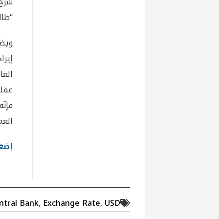
شرح 
“طال
ويضي
إيرا
العا
عملة
فإنّ
العم
إضغط 
ntral Bank
,
Exchange Rate
,
USD