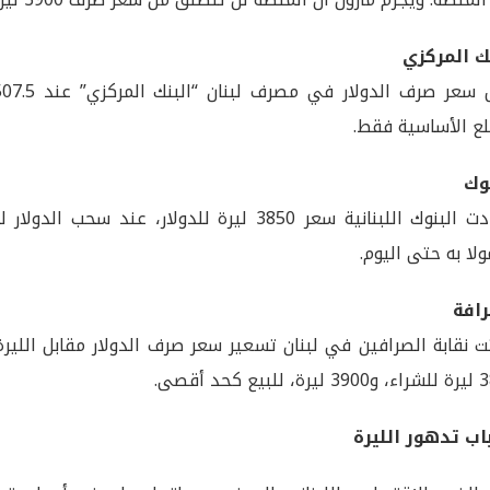
ك المركزي
ع الأساسية فقط.
وك
وحددت البنوك اللبنانية سعر 3850 ليرة للدولار، ع
لا به حتى اليوم.
افة
ت نقابة الصرافين في لبنان تسعير سعر صرف الدولار مقابل اللير
يع كحد أقصى.
ب تدهور الليرة