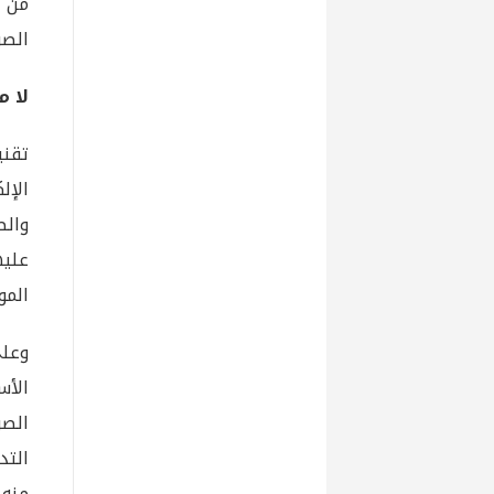
من ا
الصر
لا منص
تقني
الإل
والص
عليه
الموع
وعلى
الأس
الصر
التد
منه ا