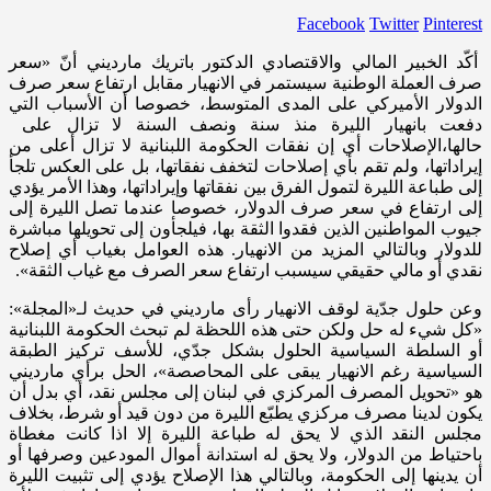
Facebook
Twitter
Pinterest
أكّد الخبير المالي والاقتصادي الدكتور باتريك مارديني أنّ «سعر
صرف العملة الوطنية سيستمر في الانهيار مقابل ارتفاع سعر صرف
الدولار الأميركي على المدى المتوسط، خصوصا أن الأسباب التي
دفعت بانهيار الليرة منذ سنة ونصف السنة لا تزال على
حالها،
الإصلاحات أي إن نفقات الحكومة اللبنانية لا تزال أعلى من
إيراداتها، ولم تقم بأي إصلاحات لتخفف نفقاتها، بل على العكس تلجأ
إلى طباعة الليرة لتمول الفرق بين نفقاتها وإيراداتها، وهذا الأمر يؤدي
إلى ارتفاع في سعر صرف الدولار، خصوصا عندما تصل الليرة إلى
جيوب المواطنين الذين فقدوا الثقة بها، فيلجأون إلى تحويلها مباشرة
للدولار وبالتالي المزيد من الانهيار. هذه العوامل بغياب أي إصلاح
نقدي أو مالي حقيقي سيسبب ارتفاع سعر الصرف مع غياب الثقة».
وعن حلول جدّية لوقف الانهيار رأى مارديني في حديث لـ«المجلة»:
«كل شيء له حل ولكن حتى هذه اللحظة لم تبحث الحكومة اللبنانية
أو السلطة السياسية الحلول بشكل جدّي، للأسف تركيز الطبقة
السياسية رغم الانهيار يبقى على المحاصصة»، الحل برأي مارديني
هو «تحويل المصرف المركزي في لبنان إلى مجلس نقد، أي بدل أن
يكون لدينا مصرف مركزي يطبّع الليرة من دون قيد أو شرط، بخلاف
مجلس النقد الذي لا يحق له طباعة الليرة إلا اذا كانت مغطاة
باحتياط من الدولار، ولا يحق له استدانة أموال المودعين وصرفها أو
أن يدينها إلى الحكومة، وبالتالي هذا الإصلاح يؤدي إلى تثبيت الليرة