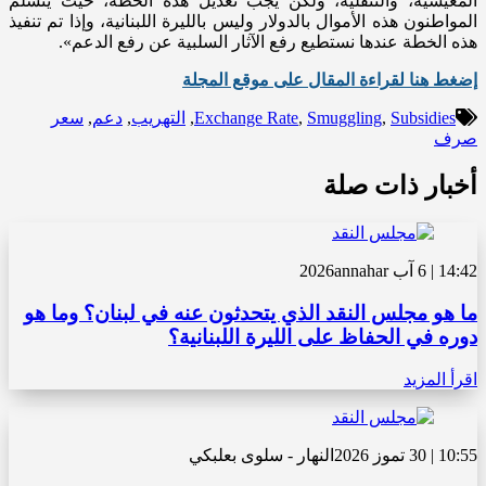
المعيشية، والتنقلية، ولكن يجب تعديل هذه الخطة، حيث يتسلم
المواطنون هذه الأموال بالدولار وليس بالليرة اللبنانية، وإذا تم تنفيذ
هذه الخطة عندها نستطيع رفع الآثار السلبية عن رفع الدعم».
إضغط هنا لقراءة المقال على موقع المجلة
Subsidies
,
Smuggling
,
Exchange Rate
,
التهريب
,
دعم
,
سعر
صرف
أخبار ذات صلة
14:42 | 6 آب 2026
annahar
ما هو مجلس النقد الذي يتحدثون عنه في لبنان؟ وما هو
دوره في الحفاظ على الليرة اللبنانية؟
اقرأ المزيد
10:55 | 30 تموز 2026
النهار - سلوى بعلبكي