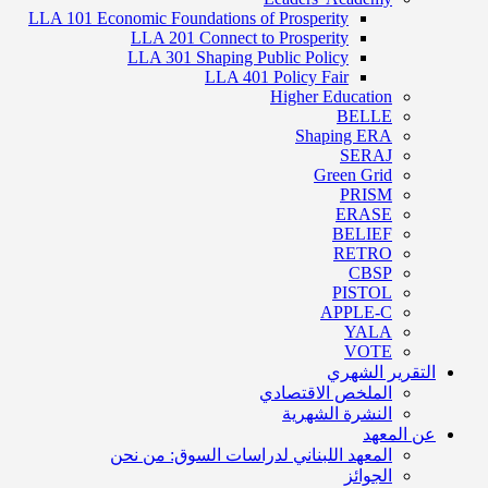
LLA 101 Economic Foundations of Prosperity
LLA 201 Connect to Prosperity
LLA 301 Shaping Public Policy
LLA 401 Policy Fair
Higher Education
BELLE
Shaping ERA
SERAJ
Green Grid
PRISM
ERASE
BELIEF
RETRO
CBSP
PISTOL
APPLE-C
YALA
VOTE
التقرير الشهري
الملخص الاقتصادي
النشرة الشهرية
عن المعهد
المعهد اللبناني لدراسات السوق: من نحن
الجوائز