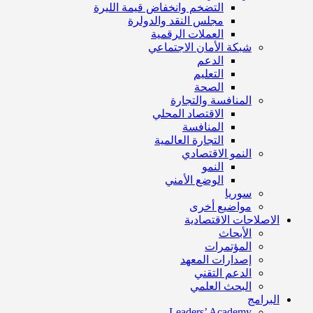
التضخم وانخفاض قيمة الليرة
مجلس النقد والدولرة
العملات الرقمية
شبكة الأمان الاجتماعي
الدعم
التعليم
الصحة
المنافسة والتجارة
الاقتصاد المحلي
المنافسة
التجارة العالمية
النمو الاقتصادي
النمو
الوضع الأمني
سوريا
مواضيع أخرى
الاصلاحات الاقتصادية
الأبحاث
المؤتمرات
إصدارات المعهد
الدعم التقني
البحث العلمي
البرامج
Leaders’ Academy