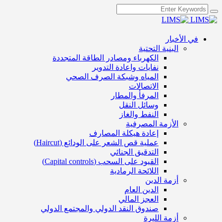
في الأخبار
البنية التحتية
الكهرباء ومصادر الطاقة المتجددة
نفايات واعادة التدوير
المياه وشبكة الصرف الصحي
الاتصالات
المرفأ والمطار
وسائل النقل
النفط والغاز
الأزمة المصرفية
إعادة هيكلة المصارف
عملية قص الشعر على الودائع (Haircut)
التدقيق الجنائي
القيود على السحب (Capital controls)
اللائحة الرمادية
أزمة الدين
الدين العام
العجز المالي
صندوق النقد الدولي والمجتمع الدولي
أزمة الليرة