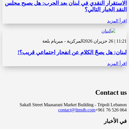
الاستقرار النقدي في لبنان بعد الحرب: هل يصبح مجلس
النقد الخيار التالي؟
اقرأ المزيد
11:21 | 26 حزيران 2026
المركزية - ميريام بلعة
لبنان: هل يصحّ الكلام عن انفجار اجتماعي قريب؟!
اقرأ المزيد
Contact us
Sakafi Street Maasarani Market Building - Tripoli Lebanon
contact@limslb.com
+961 76 526 064
في الأخبار