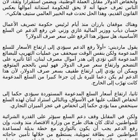
وانخفاض الدولار مقابل العملة الوطنية، ويضمن استقرارا وثقة، لأن
الناس تعرف حينها أنه لا يحق للحكومة استدانة أموالها بعكس
القانون القديم، وهذا الحل تحدث فيه الخبير العالمي ستيف هانكي».
وهناك موقفان بارزان منذ أيام لرئيس حكومة تصريف الأعمال
حسان دياب ووزير المالية غازي وزني عن رفع الدعم عن السلع
الأساسية، هل سيؤثر هذا الرفع على سعر صرف الدولار؟
يقول مارديني: «أولاً رفع الدعم سيؤدي إلى ارتفاع الأسعار للسلع
المدعومة ولكن بنفس الوقت سيخفف من عمليات التهريب للبضائع
المدعومة التي تؤدي إلى هدر أموال مصرف لبنان، أمّا تأثيره على
التضخم وارتفاع سعر صرف الدولار فهو ليس بالحجم المتوقع،
ويمكن أن يؤدي إلى ارتفاع طفيف بسعر صرف الدولار، لأن هذا
الدعم لم يكن دعما لليرة بل إن جزءا كبيرا من السلع المدعومة
كانت تهرّب إلى الخارج.
ثانيا، ارتفاع أسعار السلع المدعومة المستوردة سيؤدي حكما إلى
انخفاض الطلب عليها في الأسواق، وبالتالي استراد لبنان لهذه السلع
سينخفض مما يؤدي حكما إلى انخفاض في عجز الميزان التجاري.
ولكن في المقابل وقف دعم السلع سيؤثر على القدرة الشرائية
للمواطنين، لذلك كان هناك طرح من وزارة الاقتصاد منذ وقت، وإن
رفع الدعم يجب أن يكون بالتوازي مع خطة بديلة لمساعدة
المواطنين عبر بطاقة تمويلية، يستطيع من خلالها تأمين حاجاته