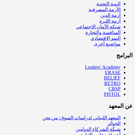
البنية التحتية
الأزمة المصرفية
أزمة الدين
أزمة الليرة
شبكة الأمان الاجتماعي
المنافسة والتجارة
النمو الاقتصادي
مواضيع أخرى
البرامج
Leaders’ Academy
ERASE
BELIEF
RETRO
CBSP
PISTOL
عن المعهد
المعهد اللبناني لدراسات السوق: من نحن
الجوائز
شبكة الشركاء الدوليين
أعضاء مجلس الإدارة