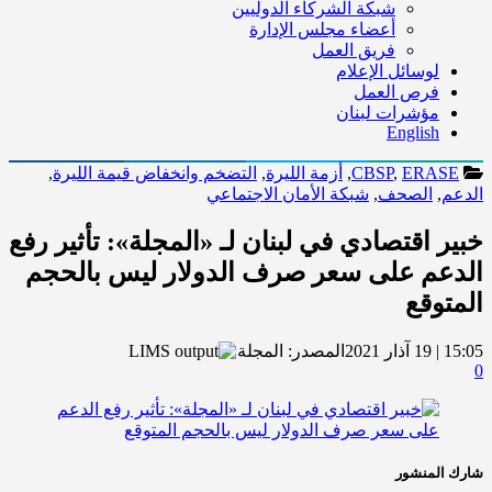
شبكة الشركاء الدوليين
أعضاء مجلس الإدارة
فريق العمل
لوسائل الإعلام
فرص العمل
مؤشرات لبنان
English
ERASE
,
CBSP
,
أزمة الليرة
,
التضخم وانخفاض قيمة الليرة
,
الدعم
,
الصحف
,
شبكة الأمان الاجتماعي
خبير اقتصادي في لبنان لـ «المجلة»: تأثير رفع
الدعم على سعر صرف الدولار ليس بالحجم
المتوقع
15:05 | 19 آذار 2021
المصدر:
المجلة
0
شارك المنشور