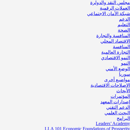
مجلس النقد والدولرة
العملات الرقمية
شبكة الأمان الاجتماعي
الدعم
التعليم
الصحة
المنافسة والتجارة
الاقتصاد المحلي
المنافسة
التجارة العالمية
النمو الاقتصادي
النمو
الوضع الأمني
سوريا
مواضيع أخرى
الاصلاحات الاقتصادية
الأبحاث
المؤتمرات
إصدارات المعهد
الدعم التقني
البحث العلمي
البرامج
Leaders’ Academy
LLA 101 Economic Foundations of Prosperity