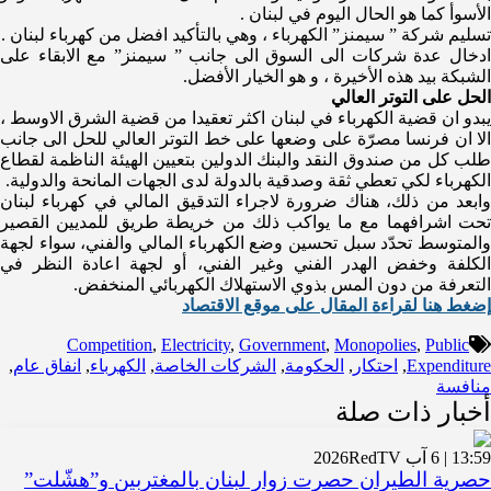
الأسوأ كما هو الحال اليوم في لبنان .
تسليم شركة ” سيمنز” الكهرباء ، وهي بالتأكيد افضل من كهرباء لبنان .
ادخال عدة شركات الى السوق الى جانب ” سيمنز” مع الابقاء على
الشبكة بيد هذه الأخيرة ، و هو الخيار الأفضل.
الحل على التوتر العالي
يبدو ان قضية الكهرباء في لبنان اكثر تعقيدا من قضية ​الشرق الاوسط​ ،
الا ان ​فرنسا​ مصرّة على وضعها على خط التوتر العالي للحل الى جانب
طلب كل من ​صندوق النقد​ والبنك الدولين بتعيين الهيئة الناظمة لقطاع
الكهرباء لكي تعطي ثقة وصدقية بالدولة لدى الجهات المانحة والدولية.
وابعد من ذلك، هناك ضرورة لاجراء التدقيق المالي في كهرباء لبنان
تحت اشرافهما مع ما يواكب ذلك من خريطة طريق للمديين القصير
والمتوسط تحدّد سبل تحسين وضع الكهرباء المالي والفني، سواء لجهة
الكلفة وخفض الهدر الفني وغير الفني، أو لجهة اعادة النظر في
التعرفة من دون المس بذوي الاستهلاك الكهربائي المنخفض.
إضغط هنا لقراءة المقال على موقع الاقتصاد
Competition
,
Electricity
,
Government
,
Monopolies
,
Public
Expenditure
,
احتكار
,
الحكومة
,
الشركات الخاصة
,
الكهرباء
,
انفاق عام
,
منافسة
أخبار ذات صلة
13:59 | 6 آب 2026
RedTV
حصرية الطيران حصرت زوار لبنان بالمغتربين و”هشّلت”