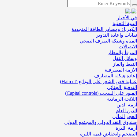
في الأخبار
البنية التحتية
الكهرباء ومصادر الطاقة المتجددة
نفايات واعادة التدوير
المياه وشبكة الصرف الصحي
الاتصالات
المرفأ والمطار
وسائل النقل
النفط والغاز
الأزمة المصرفية
إعادة هيكلة المصارف
عملية قص الشعر على الودائع (Haircut)
التدقيق الجنائي
القيود على السحب (Capital controls)
اللائحة الرمادية
أزمة الدين
الدين العام
العجز المالي
صندوق النقد الدولي والمجتمع الدولي
أزمة الليرة
التضخم وانخفاض قيمة الليرة