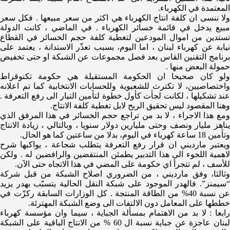
المعتمدة في الكهرباء.
ولا ننسى ان كلفة ​انتاج الكهرباء​ هي اكثر من سعر مبيعها . فكل سعر
مبيع يدخل في قائمة خسائر الكهرباء . في الماضي ، كانت الدولة
تستدين من اموال المودعين لتغطية كلفة حجم الخسائر في القطاع
نيابة عن كهرباء لبنان ، اما اليوم، بسبب تعذّر الاستدانة ، يعتمد على
برنامج التقنين القاس بعد فصل مجموعات عن الشبكة او حتى تخفيض
حمولة البعض منها .
ولو كان صحيحا ان الحكومة المستقيلة هي حكومة تكنوقراط
واختصاصيين، لا تكترث للشعبوية وللحسابات الانتخابية كما تم اعلانه
عند تشكيلها ، لكانت لجأت كأول خطوة لتأمين التيار الى رفع التعرفة .
وهنا المقصود ليس تحقيق الربح لابل تغطية كلفة الانتاج.
ومع هذا الاجراء ، لا بد من تراجع حجم الخسائر في هذا المرفق الذي
يناهز مليار ونصف وحتى مليارين دولار سنويا ، وبالتالي ، زيادة الانتاج
وتأمين 18 ساعة كهرباء في اليوم، بدلا من ساعتين كما هو الحال.
ويعتبر مارديني ان قرار رفع التعرفة يتطلب شجاعة ، يواكبها شرح
لاهمية اللجوء الى هذا التدبير يطمئن المنتفضين والرافضين له . ولكن
للأسف ، لم تتجرأ اي حكومة على المضي في هذا الاتجاه حتى الآن.
وثالثا، وفق مارديني ، من الضروري اصلاح الشبكة من قبل شركة
“سيمنز”. فالهدر الموجود على شبكة النقل الحالية يتسبّب بهدر يزيد
عن نسبة 40% من الطاقة المنتجة . كل الوزارات السابقة ركزّت في
خططها على المعامل دون الالتفات الى وضع الشبكة المهترئة.
رابعا : لا بد من الاهتمام بمسألة الجباية ، سيما وان مؤسسة كهرباء
لبنان عاجزة عن جباية نسبة ال 60 % من الانتاج الباقية على الشبكة