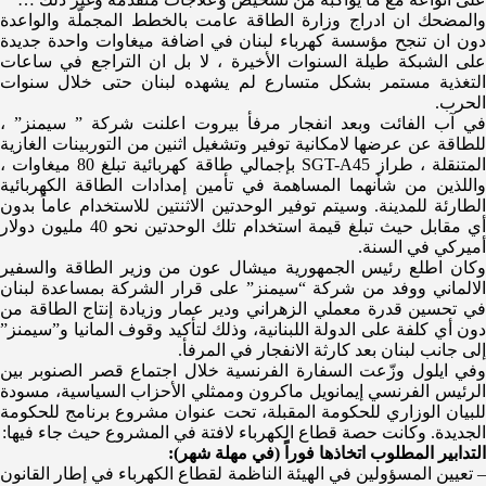
والمضحك ان ادراج وزارة الطاقة عامت بالخطط المجملّة والواعدة
دون ان تنجح ​مؤسسة كهرباء لبنان​ في اضافة ميغاوات واحدة جديدة
على الشبكة طيلة السنوات الأخيرة ، لا بل ان التراجع في ساعات
التغذية مستمر بشكل متسارع لم يشهده لبنان حتى خلال سنوات
الحرب.
في آب الفائت وبعد انفجار ​مرفأ بيروت​ اعلنت شركة ” ​سيمنز​” ،
للطاقة عن عرضها لامكانية توفير وتشغيل اثنين من التوربينات ​الغاز​ية
المتنقلة ، طراز SGT-A45 بإجمالي طاقة كهربائية تبلغ 80 ميغاوات ،
واللذين من شأنهما المساهمة في تأمين إمدادات الطاقة الكهربائية
الطارئة للمدينة. وسيتم توفير الوحدتين الاثنتين للاستخدام عاماً بدون
أي مقابل حيث تبلغ قيمة استخدام تلك الوحدتين نحو 40 مليون دولار
أميركي في السنة.
وكان اطلع ​رئيس الجمهورية ميشال عون​ من وزير ​الطاقة​ والسفير
الالماني ووفد من شركة “سيمنز” على قرار الشركة بمساعدة ​لبنان​
في تحسين قدرة معملي الزهراني ودير عمار وزيادة إنتاج الطاقة من
دون أي كلفة على ​الدولة اللبنانية​، وذلك لتأكيد وقوف ​المانيا​ و”سيمنز”
إلى جانب لبنان بعد ​كارثة​ الانفجار في المرفأ.
وفي ايلول وزّعت ​السفارة الفرنسية​ خلال اجتماع قصر الصنوبر بين
الرئيس الفرنسي إيمانويل ماكرون وممثلي الأحزاب السياسية، مسودة
للبيان الوزاري للحكومة المقبلة، تحت عنوان مشروع برنامج للحكومة
الجديدة. وكانت حصة قطاع الكهرباء لافتة في المشروع حيث جاء فيها:
التدابير المطلوب اتخاذها فوراً (في مهلة شهر):
– تعيين المسؤولين في الهيئة الناظمة لقطاع الكهرباء في إطار القانون