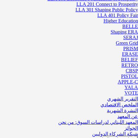
LLA 201 Connect to Prosperity
LLA 301 Shaping Public Policy
LLA 401 Policy Fair
Higher Education
BELLE
Shaping ERA
SERAJ
Green Grid
PRISM
ERASE
BELIEF
RETRO
CBSP
PISTOL
APPLE-C
YALA
VOTE
التقرير الشهري
الملخص الاقتصادي
النشرة الشهرية
عن المعهد
المعهد اللبناني لدراسات السوق: من نحن
الجوائز
شبكة الشركاء الدوليين