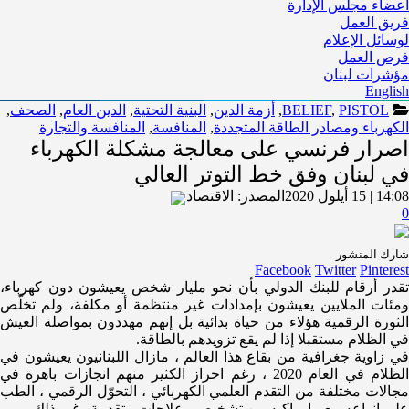
أعضاء مجلس الإدارة
فريق العمل
لوسائل الإعلام
فرص العمل
مؤشرات لبنان
English
PISTOL
,
BELIEF
,
أزمة الدين
,
البنية التحتية
,
الدين العام
,
الصحف
,
الكهرباء ومصادر الطاقة المتجددة
,
المنافسة
,
المنافسة والتجارة
اصرار فرنسي على معالجة مشكلة الكهرباء
في لبنان وفق خط التوتر العالي
14:08 | 15 أيلول 2020
المصدر:
الاقتصاد
0
شارك المنشور
Facebook
Twitter
Pinterest
تقدر أرقام للبنك الدولي بأن نحو مليار شخص يعيشون دون كهرباء،
ومئات الملايين يعيشون بإمدادات غير منتظمة أو مكلفة، ولم تخلّص
الثورة الرقمية هؤلاء من حياة بدائية بل إنهم مهددون بمواصلة العيش
في الظلام مستقبلا إذا لم يقع تزويدهم ب​الطاقة​.
في زاوية جغرافية من بقاع هذا العالم ، مازال ال​لبنان​يون يعيشون في
الظلام في العام 2020 ، رغم احراز الكثير منهم انجازات باهرة في
مجالات مختلفة من التقدم العلمي الكهربائي ، التحوّل الرقمي ، الطب
على انواعه مع ما يواكبه من تشخيص وعلاجات متقدمة وغير ذلك …