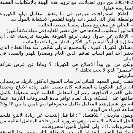
2002/462 من دون تعديلات، مع تزويد هذه الهيئة بالإمكانيات الفعلية
لممارسة عملها.
– إطلاق استدراجات عروض في ما يتعلق بمعامل ​توليد الكهرباء​
بواسطة الغاز، التي تُعتبر ذات أولوية لتقليص الاستعانة بالمولّدات.
– التخلي عن مشروع معمل سلعاتا بصيغته الحالية.
التدابير المطلوب اتخاذها في أجل قصير للغاية (في مهلة ثلاثة أشهر).
– الإعلان عن جدول زمني لرفع التعرفة بطريقة تدريجية، على أن
يطال ذلك أولاً المستهلكين الأكثر اقتداراً من الناحية المادية.
مشاكل الكهرباء كثيرة ، و​المجتمع الدولي​ شخّص علّة هذا القطاع الذي
يعتبر احد اهم اسباب تفاقم الدين العام ومصدرا للهدر والفساد في
لبنان .
ولكن من اين يبدأ الاصلاح في الكهرباء ؟ وماذا عن عرض شركة
“سيمنز” الذي لا يجب تجاهله ؟
مارديني
يلفت رئيس المعهد اللبناني لدراسات السوق الدكتور ​باتريك مارديني​الى
ان تركيز الحكومات المتعاقبة كان ينصب على زيادة الانتاج وتحديدا
على القدرة الانتاجية، رغم ان المعامل القائمة لايتم تشغيلها بكامل
طاقتها على الشبكة، وذلك لعدم توافر مادة ​المحروقات​ اللازمة، علما
انه مع تشغيل هذه المعامل بكامل مجموعاتها يتم تأمين ما بين 18 و20
ساعة كهرباء في اليوم .
ويقول مارديني ” للاقتصاد ” : اذا قبل التحدث عن زيادة الانتاج فلنجد
الحل للمشكلة الاساسية وهي ضرورة تأمين حاجة المعامل القائمة من
المحروقات . اذا، اولى الحلول تأمين المحروقات.
ثانيا: هذا التقنين المتزايد الى حد الانقطاع التام سببه ايضا التعرفة