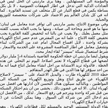
والمؤمنة الى المستهلكين . وهنا يرى مارديني ان الحل ليس في
العدادات الذكية التي تدخل في اطار الصفقات العمومية ، لا بل بكل
بساطة يكمن في قطع التيار عن كل متخلّف عن تسديد الفاتورة . كما
انه في كل بلدان العالم يتم الاعتماد على شركات متخصصة للتوزيع
والجباية.
وفي موضوع الانتاج، يشير مارديني الى توافر عدة معامل في لبنان؛
منها ما هو قديم وبحاجة الى صيانة ، ومنها ما يجب الغائه بسبب كلفته
مثل معمل بعلبك . ولا يغيب عن بالنا انه لتخفيض كلفة الفاتورة يجب
تخفيض كلفة الانتاج ، علما انه من المفترض عدم حصر انتاج الكهرباء
بشركة واحدة ، لابل افساح المجال امام عدد من الشركات لبناء
وتشغيل معامل في اطار المنافسة المشروعة على الخدمة والاسعار ،
شرط استعمال شبكة “سيمنز” لقاء ايجار محدد.
ويقول ايضا مارديني ان خطة الحكومة القاضية باستدانة 5،4 مليار دولار
لضخها في قطاع الكهرباء لا تعتبر اصلاحا. اليوم تم التخلّي عن هذه
الخطة . فالدولة تريد الاستدانة من اجل انشاء معامل انتاج فيما انه ما
من احد سيوّفر لها هذا الدين في ظل الهدر المتفاقم .
خطة 2010 للكهرباء طارت ، والبديل الاعتماد على ” سيمنز” لاصلاح
الكهرباء عن طريق انتاج ونقل وتوزيع الكهرباء من الشبكة الى
المواطنين ، وبالتأكيد سيكون هناك التحسن لأن ادارتها هي افضل من
كهرباء لبنان . الا انه في غضون ذلك ، يخشى من ان يتم احتكار الشبكة
من قبل شركة واحدة ويترجم في رفع الاسعار . لذلك ، من الأفضل ان
يتم ادخال اكثر من شركة الى السوق . وهنا يمكن التحدّث عن 3
خيارات لاصلاح الكهرباء :
بقاء الدولة المستثمر الوحيد والمستلم لكل قطاعات الكهرباء . وهو