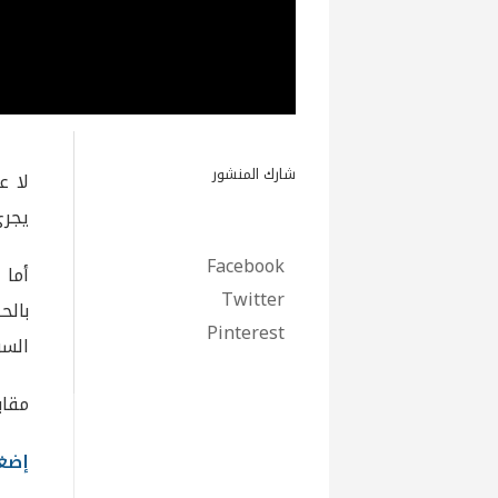
شارك المنشور
لا ع
يجري
Facebook
أما 
Twitter
بالح
Pinterest
السو
مقابلة 
إضغط