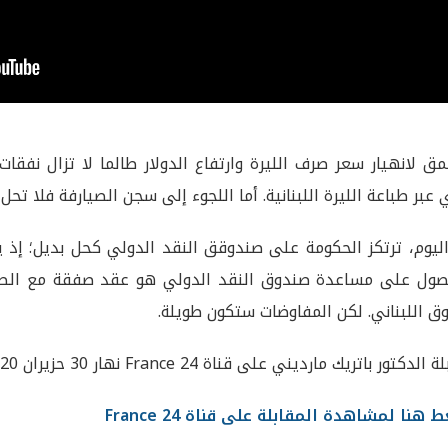
مق لانهيار سعر صرف الليرة وارتفاع الدولار طالما لا تزال نفقات 
 عبر طباعة الليرة اللبنانية. أما اللجوء إلى سجن الصيارفة فلا ت
اليوم، ترتكز الحكومة على صندوقق النقد الدولي كحل بديل؛ إذ ي
صول على مساعدة صندوق النقد الدولي هو عقد صفقة مع الصند
ق اللبناني. لكن المفاوضات ستكون طويلة.
الدكتور باتريك مارديني على قناة France 24 نهار 30 حزيران 2020
 هنا لمشاهدة المقابلة على قناة France 24