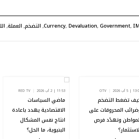
I
,
Government
,
Devaluation
,
Currency
,
التضخم
,
العملة
,
الل
 | 5 آب 2026
OTV
11:53 | 2 آب 2026
RED TV
يف تضغط التضخم
ماضي السياسات
ضرائب المحروقات على
الاقتصادية يهدد باعادة
لمواطن وتهدّد فرص
انتاج نفس المشكال
لاستثمار؟
البنيوية، ما الحل؟