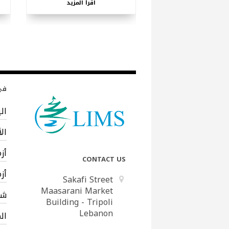
اقرأ المزيد
في 
ال
ال
أز
CONTACT US
أز
Sakafi Street
Maasarani Market
شب
Building - Tripoli
Lebanon
ال