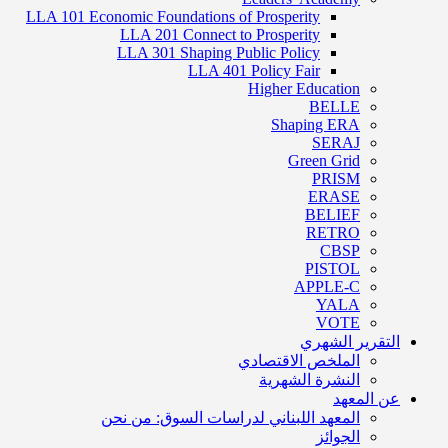
LLA 101 Economic Foundations of Prosperity
LLA 201 Connect to Prosperity
LLA 301 Shaping Public Policy
LLA 401 Policy Fair
Higher Education
BELLE
Shaping ERA
SERAJ
Green Grid
PRISM
ERASE
BELIEF
RETRO
CBSP
PISTOL
APPLE-C
YALA
VOTE
التقرير الشهري
الملخص الاقتصادي
النشرة الشهرية
عن المعهد
المعهد اللبناني لدراسات السوق: من نحن
الجوائز