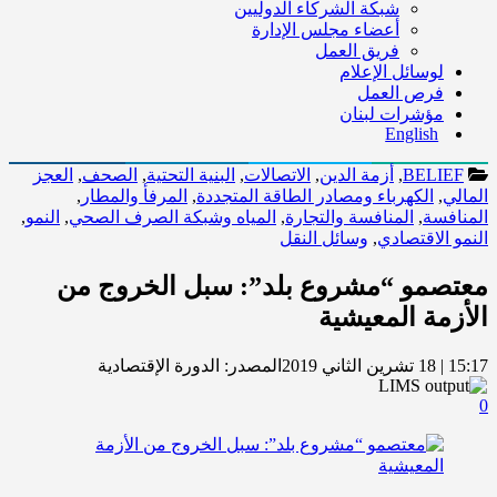
شبكة الشركاء الدوليين
أعضاء مجلس الإدارة
فريق العمل
لوسائل الإعلام
فرص العمل
مؤشرات لبنان
English
BELIEF
,
أزمة الدين
,
الاتصالات
,
البنية التحتية
,
الصحف
,
العجز
المالي
,
الكهرباء ومصادر الطاقة المتجددة
,
المرفأ والمطار
,
المنافسة
,
المنافسة والتجارة
,
المياه وشبكة الصرف الصحي
,
النمو
,
النمو الاقتصادي
,
وسائل النقل
معتصمو “مشروع بلد”: سبل الخروج من
الأزمة المعيشية
15:17 | 18 تشرين الثاني 2019
المصدر:
الدورة الإقتصادية
0