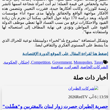
مالية وانخفاض في قيمة العملة؛ ثم أتت امرأة شجاعة اسمها ثاتشر
رئيسة للوزراء، وكانت أفكارها جيدة، فقررت التغيير. وتتضمن هذه
الأفكار مواجهة الواقع والحقائق وأولها مدى سوء أداء مؤسسات
الدولة. وبعد دراسة 170 دولة حول العالم، يمكننا أن نجزم بأن زيادة
القيود والاحتكارات ترفع من نسب الفساد لأنها تعطي موظف الدولة
القوة على المواطن وتؤدي في نهاية المطاف إلى استعماله لها
واستفادته منها”.
وتشكل استضافة “مشروع بلد”لخبراء دولييننقلة نوعية للحراك الذي
بدأ ينشط على المستوى الفكري والثقافي ايضا.
إضغط هنا لقراءة المقال على الموقع الدورة الإقتصادية
Taxes
,
Monopolies
,
Government
,
Competition
,
احتكار
,
الحكومة
,
الشركات الخاصة
,
الضرائب
,
منافسة
أخبار ذات صلة
13:59 | 6 آب 2026
RedTV
حصرية الطيران حصرت زوار لبنان بالمغتربين و”هشّلت”