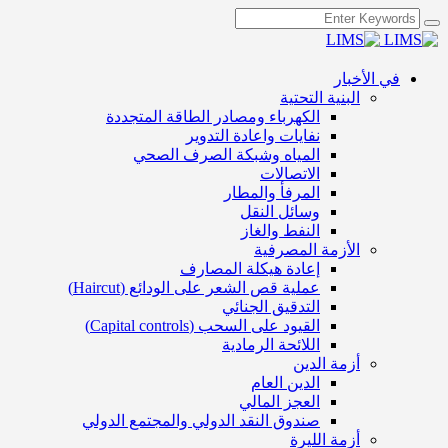
في الأخبار
البنية التحتية
الكهرباء ومصادر الطاقة المتجددة
نفايات واعادة التدوير
المياه وشبكة الصرف الصحي
الاتصالات
المرفأ والمطار
وسائل النقل
النفط والغاز
الأزمة المصرفية
إعادة هيكلة المصارف
عملية قص الشعر على الودائع (Haircut)
التدقيق الجنائي
القيود على السحب (Capital controls)
اللائحة الرمادية
أزمة الدين
الدين العام
العجز المالي
صندوق النقد الدولي والمجتمع الدولي
أزمة الليرة