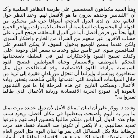
وهنأ السيد مكماهون المعتصمين على طريقة التظاهر السلمية وأكد
أن “اللبنانيين وحدهم يدرون ما هو الأفضل لهم. وعند النظر حول
العالم، نجد أن لدى الدول الناجحة أسواقاً حرة غير محتكرة من
الدولة أو المحسوبيات السياسية أو أصحاب الامتيازات ويهاجر الجميع
إليها بحثا عن فرص أفضل. أما في الدول المنغلقة، فينجح المرء على
حساب الآخرين عبر منعهم من الشراء من الخارج واحتكار السوق.
ولكن عندما يسمح للجميع بدخول السوق، لا يمكن التقدم على
المنافسين سوى عبر تأمين سلع وخدمات بسعر أقل وجودة أعلى.
وكذلك تسمح القيود والاحتكارات لمن في السلطة باستخدامها
للتحكم بالتوظيف والاستثمار وحياة المواطنين فتصبح القوة
السياسية مرادفة للقوة الاقتصادية. وقد استطاعت دول مثل
سنغافورة وبوتسوانا وإيرلندا أن تتحوّل من بلدانٍ فقيرة إلى ثرية من
خلال السياسات السليمة التي اعتمدتها والّتي ساهمت بتحفيز ريادة
الأعمال. وسيكتب التاريخ عن هذه المرحلة إذا ما نجح اللبنانيون
بالعودة إلى نموذج الحرية الاقتصادية وريادة الأعمال الذي طالما
تميزوا به.”
وشدد د. ووكر على أن لبنان “يمتلك الأمل لأن دول عديدة مرت بمثل
ما يمر به اليوم وأصبحت بمعظمها في مكان أفضل. ويعود سبب
نجاح هذه الدول إلى أناس مثلكم طالبوا بتحسين أوضاعهم وعرفوا
تحديد مطالبهم، إذ لا يكفي أن تكونوا ضد الفساد فقط. فقد مرت
بريطانيا مثلا بكل المشاكل التي يمر بها لبنان اليوم مثل الدين العام
الكبير وامتلاك الدولة لكل شيء في الاقتصاد، إضافةً إلى أزمات