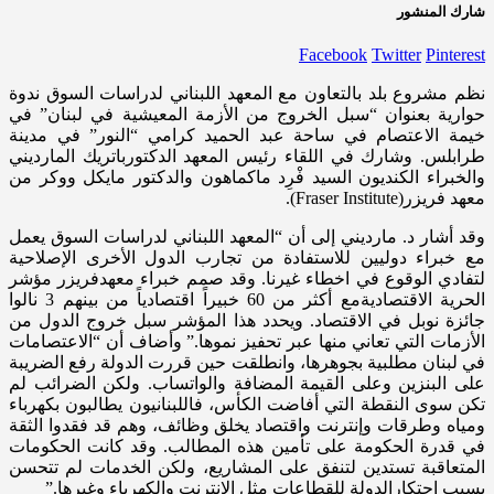
شارك المنشور
Facebook
Twitter
Pinterest
نظم مشروع بلد بالتعاون مع المعهد اللبناني لدراسات السوق ندوة
حوارية بعنوان “سبل الخروج من الأزمة المعيشية في لبنان” في
خيمة الاعتصام في ساحة عبد الحميد كرامي “النور” في مدينة
طرابلس. وشارك في اللقاء رئيس المعهد الدكتورباتريك المارديني
والخبراء الكنديون السيد فْرِد ماكماهون والدكتور مايكل ووكر من
معهد فريزر(Fraser Institute).
وقد أشار د. مارديني إلى أن “المعهد اللبناني لدراسات السوق يعمل
مع خبراء دوليين للاستفادة من تجارب الدول الأخرى الإصلاحية
لتفادي الوقوع في اخطاء غيرنا. وقد صمم خبراء معهدفريزر مؤشر
الحرية الاقتصاديةمع أكثر من 60 خبيراً اقتصادياً من بينهم 3 نالوا
جائزة نوبل في الاقتصاد. ويحدد هذا المؤشر سبل خروج الدول من
الأزمات التي تعاني منها عبر تحفيز نموها.” وأضاف أن “الاعتصامات
في لبنان مطلبية بجوهرها، وانطلقت حين قررت الدولة رفع الضريبة
على البنزين وعلى القيمة المضافة والواتساب. ولكن الضرائب لم
تكن سوى النقطة التي أفاضت الكأس، فاللبنانيون يطالبون بكهرباء
ومياه وطرقات وإنترنت واقتصاد يخلق وظائف، وهم قد فقدوا الثقة
في قدرة الحكومة على تأمين هذه المطالب. وقد كانت الحكومات
المتعاقبة تستدين لتنفق على المشاريع، ولكن الخدمات لم تتحسن
بسبب احتكارالدولة للقطاعات مثل الإنترنت والكهرباء وغيرها.”