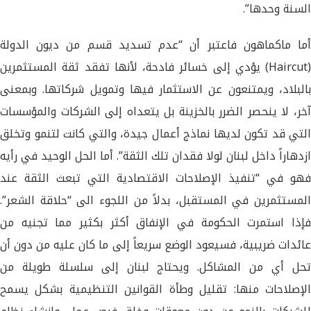
السنة وحدها”.
أما ماكماهون فاعتبر أن “عدم تسديد قسم من ديون الدولة
(Haircut) يؤدي إلى خسائر فادحة، لأنها تفقد ثقة المستثمرين
بالبلاد، ويمتنعون عن الاستثمار فيها وتمويل شركاتها. وبمعنى
آخر، لا ينحصر الضرر بالخزينة بل يتعداه إلى الشركات والمؤسسات
التي قد تكون لديها نماذج أعمال جيدة، والتي كانت لتنمو وتخلق
ازدهاراً داخل لبنان لولا فقدان تلك الثقة”. أما الحل الوحيد في رأيه
فهو في “تنفيذ الإصلاحات الاقتصادية التي تبعث الثقة عند
المستثمرين في المستقبل، بدلاً من اللجوء الى “حلاقة الشعر”.
فإذا استمرت الحكومة في الإنفاق أكثر بكثير مما تجنيه من
عائدات ضريبية، فسيعود الوضع سريعاً إلى ما كان عليه من دون أن
تحل أي من المشاكل. ويحتاج لبنان إلى سلسلة طويلة من
الإصلاحات منها: تقليل وطأة القوانين التنظيمية بشكل يسمح