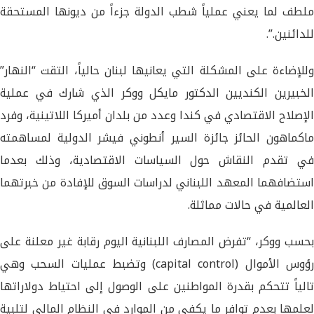
ملطف لما يعني عملياً شطب الدولة جزءاً من ديونها المستحقة
للدائنين.”.
وللإضاءة على المشكلة التي يعانيها لبنان حالياً، التقت “النهار”
الخبيرين الكنديين الدكتور مايكل ووكر الذي شارك في عملية
الإصلاح الاقتصادي في كندا وعدد من بلدان أميركا اللاتينية، وفرد
ماكماهون الحائز جائزة السير أنطوني فيشر الدولية لمساهمته
في تقدم النقاش حول السياسات الاقتصادية، وذلك بعدما
استضافهما المعهد اللبناني لدراسات السوق للإفادة من خبرتهما
العالمية في حالات مماثلة.
بحسب ووكر، “تفرض المصارف اللبنانية اليوم رقابة غير معلنة على
رؤوس الأموال (capital control) وتضبط عمليات السحب وهي
تالياً تتحكم بقدرة المواطنين على الوصول إلى احتياط دولاراتها
لعلمها بعدم توافر ما يكفي من الموارد في النظام المالي لتلبية