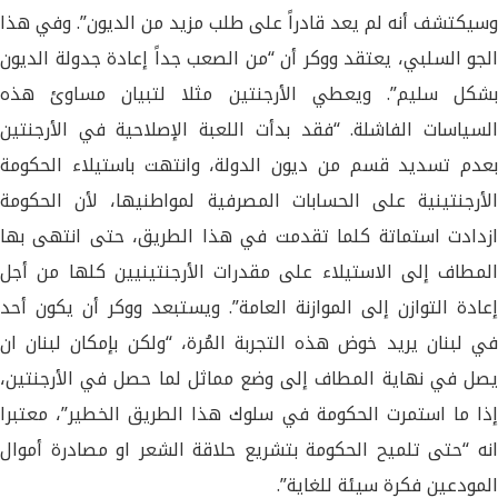
وسيكتشف أنه لم يعد قادراً على طلب مزيد من الديون”. وفي هذا
الجو السلبي، يعتقد ووكر أن “من الصعب جداً إعادة جدولة الديون
بشكل سليم”. ويعطي الأرجنتين مثلا لتبيان مساوئ هذه
السياسات الفاشلة. “فقد بدأت اللعبة الإصلاحية في الأرجنتين
بعدم تسديد قسم من ديون الدولة، وانتهت باستيلاء الحكومة
الأرجنتينية على الحسابات المصرفية لمواطنيها، لأن الحكومة
ازدادت استماتة كلما تقدمت في هذا الطريق، حتى انتهى بها
المطاف إلى الاستيلاء على مقدرات الأرجنتينيين كلها من أجل
إعادة التوازن إلى الموازنة العامة”. ويستبعد ووكر أن يكون أحد
في لبنان يريد خوض هذه التجربة المُرة، “ولكن بإمكان لبنان ان
يصل في نهاية المطاف إلى وضع مماثل لما حصل في الأرجنتين،
إذا ما استمرت الحكومة في سلوك هذا الطريق الخطير”، معتبرا
انه “حتى تلميح الحكومة بتشريع حلاقة الشعر او مصادرة أموال
المودعين فكرة سيئة للغاية”.