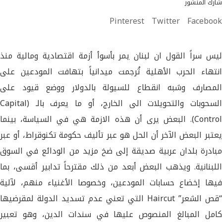
شارك المنشور
Pinterest
Twitter
Facebook
ليس سراً القول ان لبنان يمر بأسوأ أزمة اقتصادية ومالية منذ
انتهاء الحرب الأهلية تُرجمت ميدانياً بتهافت المودعين على
المصارف وشبه انقطاع للسيولة بالدولار ووضع قيود على
السحوبات والتحويلات الى الخارج، أو ما يعرف بالـ (Capital
Control)
البعض يرى أن هذه الازمة هي في السياسة، بينما
يعتبر البعض الآخر أن الحل هو عبر تأليف حكومة تكنوقراط، أو عبر
مبادرة بلدان عربية صديقة إلى ضخ مزيد من الودائع في السوق
اللبنانية. ويذهب البعض أبعد من ذلك مقترحاً تدابير أقسى، بما
فيها إخضاع حسابات المودعين، وخصوصا الأغنياء منهم، لآلية
“قص الشعر” Haircut التي تعني عدم تسديد الدولة لمقرضيها
كامل المبالغ المنصوص عليها في سندات الدين، وهو تعبير