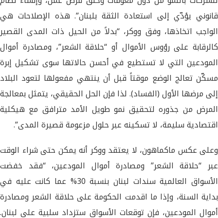
للشركات بالنمو من دون معوقات وخلق فرص عمل، وإنشاء نظام
قانوني يؤدّي إلى استعادة الثقة بلبنان”. هذه الإصلاحات هي
الواجب اتخاذها، وفق ووكر، “بدلاً من الحيل ذات المدى القصير
كالرقابة على رؤوس الأموال أو “حلاقة الشعر”، ومصادرة أموال
المودعين التي لا تستطيع في أحسن حالاتها سوى تشكيل إبرة
مسكّن تعالج الوضع موقتاً قبل أن ينتهي مفعولها لتعود البلاد
إلى مرضها الأول (الفساد). لذا فإن الحل الحقيقي، يتمثل بمعالجة
المرض من جذوره لتحقيق نمو طويل الأمد مترافق مع هيكلية
اقتصادية سليمة، لا تسكينه عبر حلول مزعومة قصيرة المدى”.
وعلى عكس ماكماهون، لا يعتقد ووكر أنه يمكن حتى شراء الوقت
عبر “حلاقة الشعر” ومصادرة أموال المودعين، “فقد خفضت
الأسواق العالمية سندات لبنان بنسبة 30% عما كانت عليه في
بداية السنة، وإذا ما اقدمت الحكومة على حلاقة الشعر ومصادرة
أموال المودعين، فإن توقعات الأسواق ستزداد سلبية على لبنان.