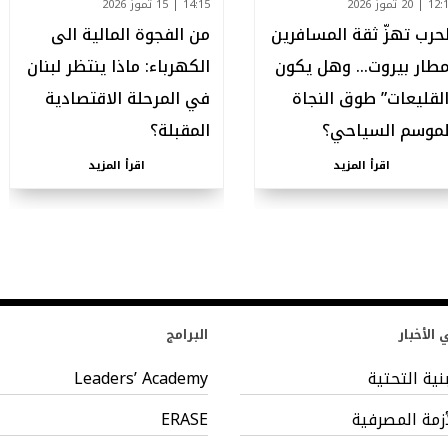
| 20 تموز 2026
14:15 | 15 تموز 2026
لحرب تهزّ ثقة المسافرين
من الفجوة المالية الى
مطار بيروت… وهل يكون
الكهرباء: ماذا ينتظر لبنان
القليعات” طوق النجاة
في المرحلة الاقتصادية
لموسم السياحي؟
المقبلة؟
اقرأ المزيد
اقرأ المزيد
الأخبار
البرامج
بنية التحتية
Leaders’ Academy
أزمة المصرفية
ERASE