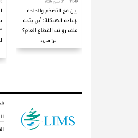
11:49 | 31 تموز 2026
12:10 
بين فخ التضخم والحاجة
ا
لإعادة الهيكلة: أين يتجه
ب
ملف رواتب القطاع العام؟
“
ل
اقرأ المزيد
في 
ال
ال