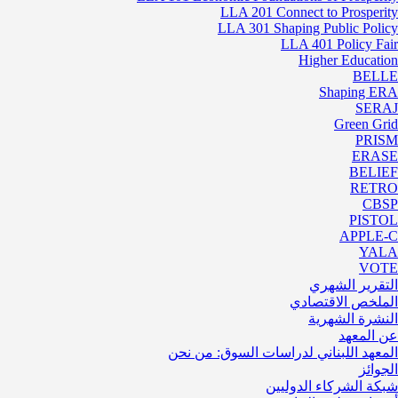
LLA 201 Connect to Prosperity
LLA 301 Shaping Public Policy
LLA 401 Policy Fair
Higher Education
BELLE
Shaping ERA
SERAJ
Green Grid
PRISM
ERASE
BELIEF
RETRO
CBSP
PISTOL
APPLE-C
YALA
VOTE
التقرير الشهري
الملخص الاقتصادي
النشرة الشهرية
عن المعهد
المعهد اللبناني لدراسات السوق: من نحن
الجوائز
شبكة الشركاء الدوليين