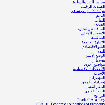
مجلس النقد والدولرة
العملات الرقمية
شبكة الأمان الاجتماعي
الدعم
التعليم
الصحة
المنافسة والتجارة
الاقتصاد المحلي
المنافسة
التجارة العالمية
النمو الاقتصادي
النمو
الوضع الأمني
سوريا
مواضيع أخرى
الاصلاحات الاقتصادية
الأبحاث
المؤتمرات
إصدارات المعهد
الدعم التقني
البحث العلمي
البرامج
Leaders’ Academy
LLA 101 Economic Foundations of Prosperity