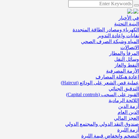
في الأخبار
البنية التحتية
الكهرباء ومصادر الطاقة المتجددة
نفايات واعادة التدوير
المياه وشبكة الصرف الصحي
الاتصالات
المرفأ والمطار
وسائل النقل
النفط والغاز
الأزمة المصرفية
إعادة هيكلة المصارف
عملية قص الشعر على الودائع (Haircut)
التدقيق الجنائي
القيود على السحب (Capital controls)
اللائحة الرمادية
أزمة الدين
الدين العام
العجز المالي
صندوق النقد الدولي والمجتمع الدولي
أزمة الليرة
التضخم وانخفاض قيمة الليرة