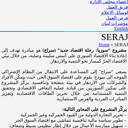
أعضاء مجلس الإدارة
فريق العمل
لوسائل الإعلام
فرص العمل
مؤشرات لبنان
English
SERAJ
Home
»
SERAJ
مشروع “سوريا: رحلة اقتصاد جديد” (سراج)
هو مبادرة تهدف إلى
إعادة بناء الاقتصاد السوري على أسس سليمة وصلبة، من خلال تبنّي
الاقتصاد الحرّ كمسار نحو التنمية والازدهار.
يسعى “سراج” إلى المساعدة على الانتقال من النظام الإشتراكي
الموجه الى نموذج يقوم على اقتصاد السوق الحر، حيث يتمكّن الأفراد
والشركات من الازدهار في بيئة منفتحة وتنافسية. يركّز المشروع
على تمكين السوريين من قيادة عملية التعافي الاقتصادي وتحقيق
التنمية المستدامة من خلال تحرير الطاقات الاقتصادية وتعزيز
المبادرات الفردية والفرص الاستثمارية.
يركّز المشروع على المحاور التالية:
– تحرير التجارة الدولية من القيود الجمركية وغير الجمركية
– تطوير سياسة مالية تنافسية تتماشى مع اقتصاد السوق الحر
– تسهيل ممارسة الأعمال من خلال إطار تنظيمي بسيط وشفاف