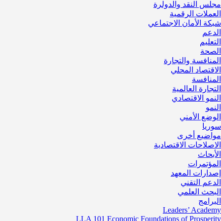
مجلس النقد والدولرة
العملات الرقمية
شبكة الأمان الاجتماعي
الدعم
التعليم
الصحة
المنافسة والتجارة
الاقتصاد المحلي
المنافسة
التجارة العالمية
النمو الاقتصادي
النمو
الوضع الأمني
سوريا
مواضيع أخرى
الاصلاحات الاقتصادية
الأبحاث
المؤتمرات
إصدارات المعهد
الدعم التقني
البحث العلمي
البرامج
Leaders’ Academy
LLA 101 Economic Foundations of Prosperity