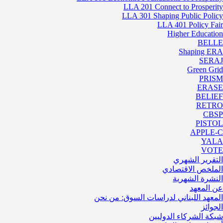
LLA 201 Connect to Prosperity
LLA 301 Shaping Public Policy
LLA 401 Policy Fair
Higher Education
BELLE
Shaping ERA
SERAJ
Green Grid
PRISM
ERASE
BELIEF
RETRO
CBSP
PISTOL
APPLE-C
YALA
VOTE
التقرير الشهري
الملخص الاقتصادي
النشرة الشهرية
عن المعهد
المعهد اللبناني لدراسات السوق: من نحن
الجوائز
شبكة الشركاء الدوليين