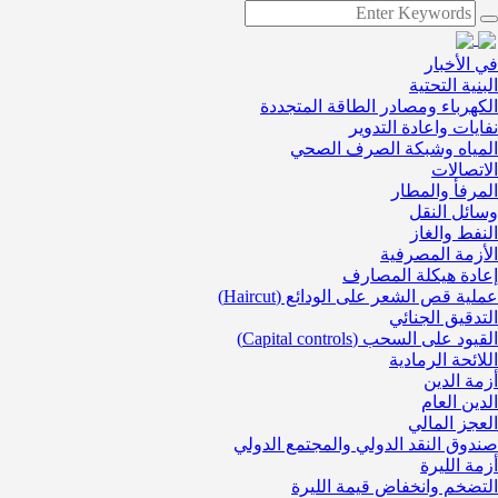
في الأخبار
البنية التحتية
الكهرباء ومصادر الطاقة المتجددة
نفايات واعادة التدوير
المياه وشبكة الصرف الصحي
الاتصالات
المرفأ والمطار
وسائل النقل
النفط والغاز
الأزمة المصرفية
إعادة هيكلة المصارف
عملية قص الشعر على الودائع (Haircut)
التدقيق الجنائي
القيود على السحب (Capital controls)
اللائحة الرمادية
أزمة الدين
الدين العام
العجز المالي
صندوق النقد الدولي والمجتمع الدولي
أزمة الليرة
التضخم وانخفاض قيمة الليرة