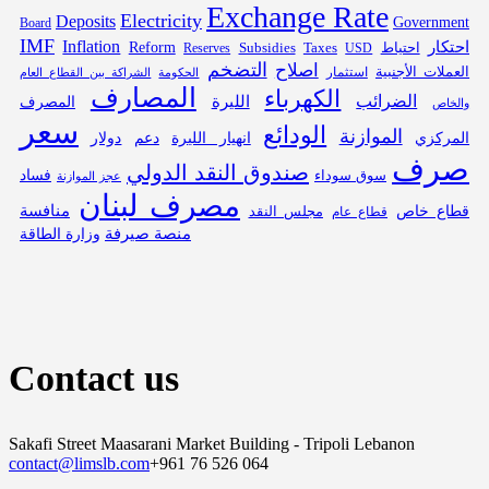
Exchange Rate
Electricity
Deposits
Government
Board
IMF
Inflation
احتكار
Reform
Subsidies
احتياط
Reserves
Taxes
USD
التضخم
اصلاح
العملات الأجنبية
استثمار
الحكومة
الشراكة بين القطاع العام
المصارف
الكهرباء
الضرائب
الليرة
المصرف
والخاص
سعر
الودائع
الموازنة
المركزي
انهيار الليرة
دعم
دولار
صرف
صندوق النقد الدولي
فساد
سوق سوداء
عجز الموازنة
مصرف لبنان
قطاع خاص
منافسة
مجلس النقد
قطاع عام
منصة صيرفة
وزارة الطاقة
Contact us
Sakafi Street Maasarani Market Building - Tripoli Lebanon
contact@limslb.com
+961 76 526 064