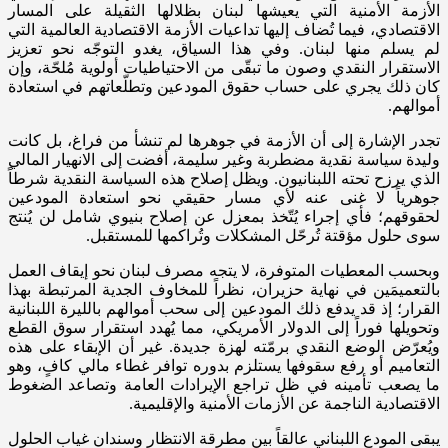
الأزمة الأمنية التي يعيشها لبنان بظلالها الثقيلة على المسار
الاقتصادي، فيما تُضاف إليها تداعيات الأزمة الاقتصادية العالمية التي
لم يسلم منها لبنان. وفي هذا السياق، يغدو التوجّه نحو تعزيز
الاستقرار النقدي وصون ما تبقّى من الاحتياطيات أولوية مُلحّة، وإن
كان ذلك يجري على حساب حقوق المودعين وتطلّعاتهم في استعادة
أموالهم.
تجدر الإشارة إلى أن الأزمة في جوهرها لم تنشأ من فراغ، بل كانت
وليدة سياسة نقدية مضطربة وغير سليمة، أفضت إلى الانهيار المالي
الذي يرزح تحته اللبنانيون. ويظل إصلاح هذه السياسة النقدية شرطاً
جوهرياً لا غنى عنه لأي مسار حقيقي نحو استعادة المودعين
لحقوقهم؛ فأي إجراء يُتّخذ بمعزل عن إصلاح بنيوي شامل لن يُنتج
سوى حلول مؤقتة تُرحّل المشكلات وتُراكمها للمستقبل.
وبحسب المعطيات المتوفرة، لا يتجه مصرف لبنان نحو إيقاف العمل
بالتعميمَين في نهاية حزيران، نظراً للمخاوف الجدية المرتبطة بهذا
القرار؛ إذ قد يدفع ذلك المودعين إلى سحب أموالهم بالليرة اللبنانية
وتحويلها فوراً إلى الدولار الأمريكي، مما يُهدد استقرار سوق القطع
ويُعرّض الوضع النقدي برمّته لهزة جديدة. غير أن الإبقاء على هذه
التعاميم أو رفع سقوفها يستلزم بدوره توافر غطاء مالي كافٍ، وهو
ما يصعب تأمينه في ظل تراجع الإيرادات العامة وتصاعد الضغوط
الاقتصادية الناجمة عن الأزمات الأمنية والإقليمية.
يبقى المودع اللبناني عالقاً بين مطرقة الانتظار وسندان غياب الحلول