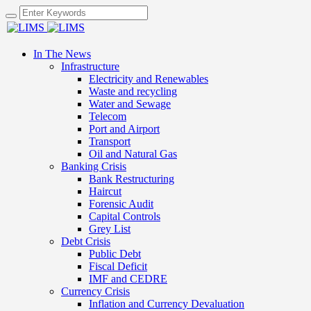
In The News
Infrastructure
Electricity and Renewables
Waste and recycling
Water and Sewage
Telecom
Port and Airport
Transport
Oil and Natural Gas
Banking Crisis
Bank Restructuring
Haircut
Forensic Audit
Capital Controls
Grey List
Debt Crisis
Public Debt
Fiscal Deficit
IMF and CEDRE
Currency Crisis
Inflation and Currency Devaluation