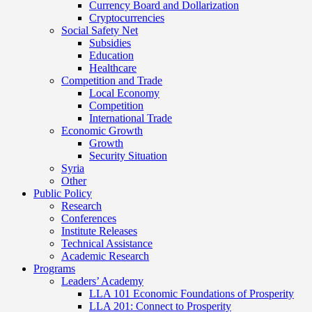
Currency Board and Dollarization
Cryptocurrencies
Social Safety Net
Subsidies
Education
Healthcare
Competition and Trade
Local Economy
Competition
International Trade
Economic Growth
Growth
Security Situation
Syria
Other
Public Policy
Research
Conferences
Institute Releases
Technical Assistance
Academic Research
Programs
Leaders’ Academy
LLA 101 Economic Foundations of Prosperity
LLA 201: Connect to Prosperity