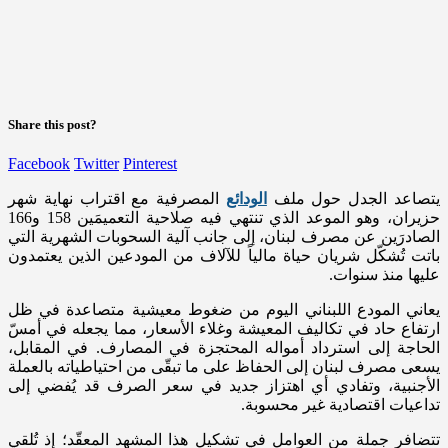
Share this post?
Facebook
Twitter
Pinterest
يتصاعد الجدل حول ملف
الودائع
المصرفية مع اقتراب نهاية شهر
حزيران، وهو الموعد الذي تنتهي فيه صلاحية التعميمَين 158 و166
الصادرَين عن مصرف لبنان، إلى جانب آلية السحوبات الشهرية التي
باتت تُشكّل شريان حياة مالياً للآلاف من المودعين الذين يعتمدون
عليها منذ سنوات.
يعاني المودع اللبناني اليوم من ضغوط معيشية متصاعدة في ظل
ارتفاع حاد في تكاليف المعيشة وغلاء الأسعار، مما يجعله في أمسّ
الحاجة إلى استرداد أمواله المحتجزة في المصارف. في المقابل،
يسعى مصرف لبنان إلى الحفاظ على ما تبقّى من احتياطياته بالعملة
الأجنبية، وتفادي أي اهتزاز جديد في سعر الصرف قد يُفضي إلى
تداعيات اقتصادية غير محسوبة.
تتضافر جملة من العوامل في تشكيل هذا المشهد المعقّد؛ إذ تُلقي