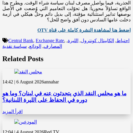
الجذرية، فيما يواصل مصرف لبنان سياسة شراء الوقت. ويطرح هذا
الواقع تساؤلاً محورياً: هل تحوّلت التعاميم التي وُضعت في الأصل
بوصفها تدابير استثنائية مؤقتة، إلى بديل دائم وحلّ هيكلي في أزمة
دخلت عامها السادس دون أفق واضح للحل؟
اضغط هنا لمشاهدة النشرة كاملة على قناة OTV
Central Bank
,
Exchange Rate
,
,
الليرة
,
الكابيتال كونترول
,
احتياط
سياسة نقدية
,
الودائع
,
المصارف
Related Posts
14:42 | 6 August 2026
annahar
ما هو مجلس النقد الذي يتحدثون عنه في لبنان؟ وما هو
دوره في الحفاظ على الليرة اللبنانية؟
اقرأ المزيد
12:04 | 4 August 2026
Red TV