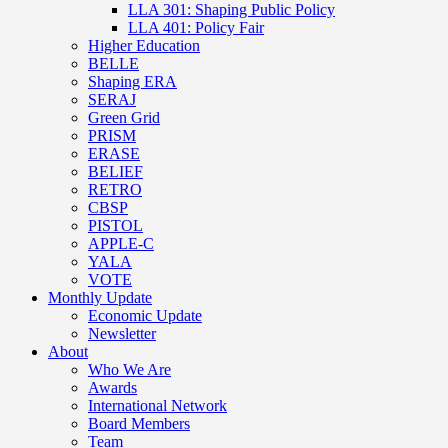
LLA 301: Shaping Public Policy
LLA 401: Policy Fair
Higher Education
BELLE
Shaping ERA
SERAJ
Green Grid
PRISM
ERASE
BELIEF
RETRO
CBSP
PISTOL
APPLE-C
YALA
VOTE
Monthly Update
Economic Update
Newsletter
About
Who We Are
Awards
International Network
Board Members
Team