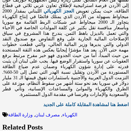
إلى الأردن فرصة استراتيجية لإطلاق تعاون عربي ثلاثي في قطاع
الطاقة، حيث يمكن تعويض
العجز الكهربائي
اللبناني بمقدار 2000
ميجاواط بسهولة من الأردن الذي يمتلك فائضًا في إنتاج الكهرباء
يتجاوز الـ 2000 ميجاواط عبر شبكات الربط القائمة مع سوريا
وبأسعار منافسة تقل بكثير عن كلفة المولدات الخاصة في الأحياء
والتي تعمل بالديزل باهظ الثمن. يندرج هذا المشروع في سياق
الإصلاحات المالية الجارية على وقع التفاوض مع صندوق النقد
الدولي والتي يديرها وزير المالية الحالي، والتي قطعت خطوات
مهمة حتى الآن. يعد هذا مؤشرًا إيجابيًا يعكس هذه الثقة المستجدة
من حيث المبدأ، أما من حيث الجدوى فهو خبر مفرح مرتبط برفع
العقوبات عن سوريا واستقرار الوضع فيها. يجب على لبنان أن يثبت
قدرته على إدارة شؤون الكهرباء وضمان عدم ضياع الطاقة
المستوردة من الأردن وتقليل نسبة الهدر التي تصل إلى 50-60%.
التزمت الدول العربية والأجنبية باستثمارات تفوق قيمتها الـ 31 مليار
دولار في سوريا بعد نحو ستة أشهر من سقوط النظام، موزعة على
الطرق والكهرباء والموانئ والمساعدات الإنسانية، وتأتي قطر
والسعودية والإمارات وفرنسا في مقدمة الدول المستثمرة.
اضغط هنا لمشاهدة المقابلة كاملة على الجديد
الكهرباء
,
مصرف لبنان
,
وزارة الطاقة
Related Posts