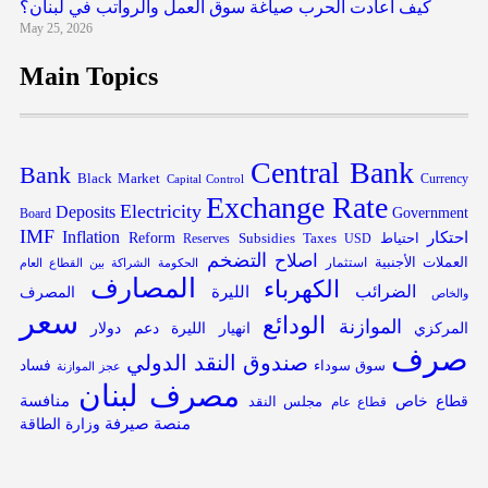
كيف أعادت الحرب صياغة سوق العمل والرواتب في لبنان؟
May 25, 2026
Main Topics
Central Bank
Bank
Black Market
Capital Control
Currency
Exchange Rate
Electricity
Deposits
Government
Board
IMF
Inflation
احتكار
احتياط
Subsidies
Reform
Reserves
Taxes
USD
التضخم
اصلاح
العملات الأجنبية
استثمار
الحكومة
الشراكة بين القطاع العام
المصارف
الكهرباء
الضرائب
الليرة
المصرف
والخاص
سعر
الودائع
الموازنة
المركزي
انهيار الليرة
دعم
دولار
صرف
صندوق النقد الدولي
فساد
سوق سوداء
عجز الموازنة
مصرف لبنان
قطاع خاص
منافسة
مجلس النقد
قطاع عام
منصة صيرفة
وزارة الطاقة