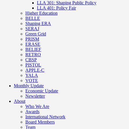
LLA 301: Shaping Public Policy
LLA 401: Policy Fair
Higher Education
BELLE
Shaping ERA
SERAJ
Green Grid
PRISM
ERASE
BELIEF
RETRO
CBSP
PISTOL
APPLE-C
YALA
VOTE
Monthly Update
Economic Update
Newsletter
About
Who We Are
Awards
International Network
Board Members
Team