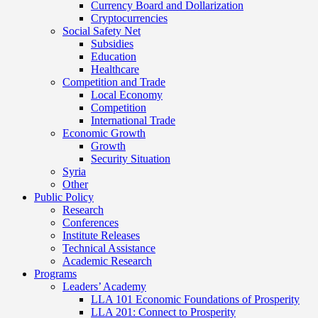
Currency Board and Dollarization
Cryptocurrencies
Social Safety Net
Subsidies
Education
Healthcare
Competition and Trade
Local Economy
Competition
International Trade
Economic Growth
Growth
Security Situation
Syria
Other
Public Policy
Research
Conferences
Institute Releases
Technical Assistance
Academic Research
Programs
Leaders’ Academy
LLA 101 Economic Foundations of Prosperity
LLA 201: Connect to Prosperity