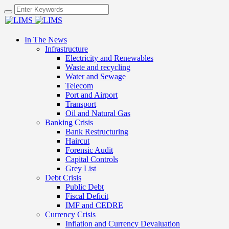
In The News
Infrastructure
Electricity and Renewables
Waste and recycling
Water and Sewage
Telecom
Port and Airport
Transport
Oil and Natural Gas
Banking Crisis
Bank Restructuring
Haircut
Forensic Audit
Capital Controls
Grey List
Debt Crisis
Public Debt
Fiscal Deficit
IMF and CEDRE
Currency Crisis
Inflation and Currency Devaluation