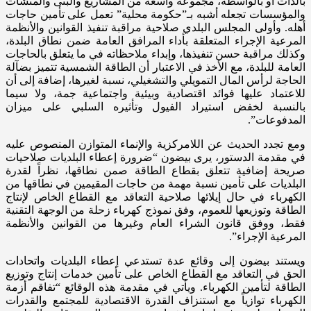
بالذات أو بالواسطة، مجموعة واسعة من المشاريع والبنى والمنشآت
والمؤسسات تجعله أشبه بـ”حكومة محلية” تعمل على تأمين حاجات
أهله. وأولى المجلس البلدي صلاحية مراقبة تنفيذ القوانين والأنظمة
المرعية الإجراء المتعلقة بأداء المرافق العامة ضمن نطاق البلدة،
وكذلك مراقبة حسن تنفيذها، وإبداء ملاحظاته في ما يتعلق بالحاجات
العامة للبلدة، مع الأخذ في الاعتبار أن الطاقة الشمسية تتميز بضآلة
الحاجة لرأس المال التمويلي والتشغيلي، نسبة لغيرها، إضافة إلى أن
للاعتماد عليها فوائد اقتصادية وبيئية واجتماعية جمة، ولا سيما
بالنسبة لخفض استيراد الفيول وتأثيره السلبي على ميزان
المدفوعات”.
ومع تجدد الحديث عن اللامركزية والإنماء المتوازن المنصوص عليه
في مقدمة الدستور، يرى بيضون “ضرورة إعطاء البلديات صلاحيات
صريحة إضافية تتعلق بقطاع الطاقة صمن نطاقها، نظراً لقدرة
البلديات على تأمين نسبة مهمة من حاجات المقيمين في نطاقها من
الكهرباء في حال إيلائها صلاحية التعاقد مع القطاع الخاص لإنتاج
الطاقة وتوزيعها للعموم، وفق نموذج كهرباء زحلة من الوجهة التقنية
فقط، ووفق قانون الشراء العام وغيرها من القوانين والأنظمة
المرعية الإجراء”.
ويستند بيضون إلى وقائع عدة تستدعي إعطاء البلديات واتحادات
الحق في التعاقد مع القطاع الخاص على تأمين خدمات إنتاج وتوزيع
الطاقة لتأمين الكهرباء. ويأتي في مقدمة هذه الوقائع “تفاقم أزمة
الكهرباء توازياً مع استنزاف القدرة الاقتصادية للمجتمع والقدرات