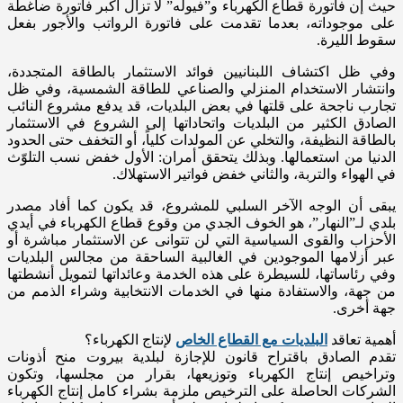
حيث إن فاتورة قطاع الكهرباء و”فيوله” لا تزال أكبر فاتورة ضاغطة
على موجوداته، بعدما تقدمت على فاتورة الرواتب والأجور بفعل
سقوط الليرة.
وفي ظل اكتشاف اللبنانيين فوائد الاستثمار بالطاقة المتجددة،
وانتشار الاستخدام المنزلي والصناعي للطاقة الشمسية، وفي ظل
تجارب ناجحة على قلتها في بعض البلديات، قد يدفع مشروع النائب
الصادق الكثير من البلديات واتحاداتها إلى الشروع في الاستثمار
بالطاقة النظيفة، والتخلي عن المولدات كلياً، أو التخفف حتى الحدود
الدنيا من استعمالها. وبذلك يتحقق أمران: الأول خفض نسب التلوّث
في الهواء والتربة، والثاني خفض فواتير الاستهلاك.
يبقى أن الوجه الآخر السلبي للمشروع، قد يكون كما أفاد مصدر
بلدي لـ”النهار”، هو الخوف الجدي من وقوع قطاع الكهرباء في أيدي
الأحزاب والقوى السياسية التي لن تتوانى عن الاستثمار مباشرة أو
عبر أزلامها الموجودين في الغالبية الساحقة من مجالس البلديات
وفي رئاساتها، للسيطرة على هذه الخدمة وعائداتها لتمويل أنشطتها
من جهة، والاستفادة منها في الخدمات الانتخابية وشراء الذمم من
جهة أخرى.
أهمية تعاقد
البلديات مع القطاع الخاص
لإنتاج الكهرباء؟
تقدم الصادق باقتراح قانون للإجازة لبلدية بيروت منح أذونات
وتراخيص إنتاج الكهرباء وتوزيعها، بقرار من مجلسها، وتكون
الشركات الحاصلة على الترخيص ملزمة بشراء كامل إنتاج الكهرباء