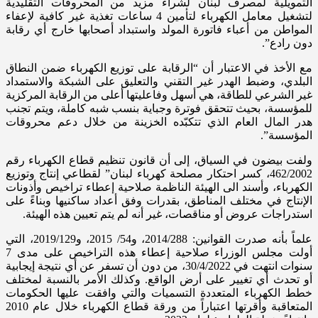
التمويلية لمصرف لبنان لشراء مزيد من المحروقات التقليدية
لتشغيل معامل الكهرباء لتأمين 4 ساعات تغذية غير كافية لإعفاء
المواطن من أعباء فاتورة المولد واستبداد أصحابها خارج أي رقابة
دون رادع”.
مع الأخذ في الاعتبار أن “الرقابة على توزيع الكهرباء ضمن النطاق
البلدي، وضبط الهدر غير التقني والتعليق على الشبكة والاستمداد
غير الشرعي للطاقة، هي أسهل وفاعليتها أعلى من الرقابة المركزية
للمؤسسة، بحيث تتحقق فوترة وجباية بنسب شبه كاملة، ويتم تجنب
هدر المال العام الذي تتكبّده الخزينة من خلال دعم محروقات
المؤسسة”.
ولفت بيضون في السياق، إلى أن قانون تنظيم قطاع الكهرباء رقم
462/2002، كسر احتكار مصلحة كهرباء لبنان” لقطاعي إنتاج وتوزيع
الكهرباء، وأسند الى الهيئة الناظمة صلاحية إعطاء تراخيص وأذونات
الإنتاج في مختلف المناطق، بقدرات وفق أعداد ساكنيها وبناءً على
استدراجات عروض أو مناقصات، غير أنه لم يتم تعيين هذه الهيئة.
علماً بأنه صدرت القوانين: 2014/288، و54/ 2015، و2019/129، التي
أولت مجلس الوزراء صلاحية إعطاء هذه التراخيص على مدى 7
سنوات انتهت في 30/4/2022، من دون أن تسفر عن أي نتيجة إيجابية
أو تحدث أي تغيير على أرض الواقع. وكذلك الأمر بالنسبة لمختلف
خطط الكهرباء المتعددة التسميات والتي وافقت عليها الحكومات
المتعاقبة وأقرتها اعتباراً من ورقة قطاع الكهرباء خلال عام 2010