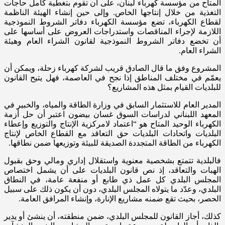
المتاح من مؤسسة كهرباء لبنان، على أن تقوم بتغطية كامل حاجات
التغذية من خلال إنتاجها الخاص. وإلى حين إنشاء الهيئة الناظمة
لقطاع الكهرباء، تضع مؤسسة الكهرباء دفاتر الشروط النموذجية
اللازمة لإجراء المناقصات واستدراجات العروض على أساسها على
أن تخضع دفاتر الشروط النموذجية لقانون الشراء العام وهيئة
الشراء العام.
المشروع وفق ما قال الصادق قريب لشركة كهرباء زحلة، ويمكن أن
يعمّم في مختلف المناطق إذا نجح في العاصمة، فهل يتيح القانون
للبلديات القيام بمثل هذه المشاريع؟
المدير العام للاستثمار السابق في وزارة الطاقة والمياه، والخبير في
المعهد اللبناني لدراسات السوق غسان بيضون اعتبر أن حل أزمة
الكهرباء الوحيد المتاح هو “اعتماد لامركزية الإنتاج والتوزيع وإعطاء
البلديات واتحادات البلديات حق التعاقد مع القطاع الخاص لإنتاج
الكهرباء من الطاقة المتجددة الصديقة للبيئة وتوزيعها ضمن نطاقها.
فالبلدية تتمتع بشخصية معنوية واستقلال إداري ومالي وحق بقبول
الهبات والتعاقد، إذ نص قانون البلديات على أن يشمل اختصاص
المجلس البلدي كل عمل ذي طابع أو منفعة عامة، في النطاق
البلدي، وعدّد ما يتولاه المجلس البلدي، دون أن يكون ذلك على سبيل
الحصر، بحيث تقع ضمنه مشاريع الإنارة، وإنشاء المرافق العامة.
كذلك، أجاز القانون للمجلس البلدي، ضمن منطقته، أن ينشئ أو يدير