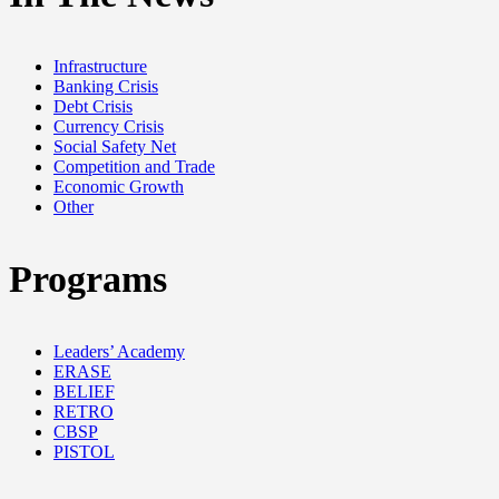
Infrastructure
Banking Crisis
Debt Crisis
Currency Crisis
Social Safety Net
Competition and Trade
Economic Growth
Other
Programs
Leaders’ Academy
ERASE
BELIEF
RETRO
CBSP
PISTOL