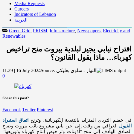
Media Requests
Careers
Indicators of Lebanon
العربية
Green Grid
,
PRISM
,
Infrastructure
,
Newspapers
,
Electricity and
Renewables
اقتراح نيابي يجيز لبلدية بيروت منح تراخيص
كهرباء… ماذا يقول القانون؟
النهار - سلوى بعلبكي
Source:
11:29 | 16 July 2024
0
Share this post?
Facebook
Twitter
Pinterest
في خضم التردي المتزايد بالتغذية الكهربائية، وترنح
اتفاق استيراد
الفيول
العراقي من وقت إلى آخر، يأتي مشروع نائب بيروت وضاح
الصادق الهادف إلى منح “أذونات وتراخيص إنتاج كهرباء وتوزيعها”