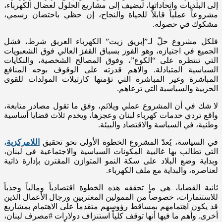
إلى البلديات واتحاداتها، ليضيف إلى مشاريع الحلول لعضال الكهرباء،
مشروعاً عملياً قابلاً للحياة والنجاح، إن حظي باحتضان رسمي،
مشكوك في حصوله.
فلكل مشروع حلّ لـ”إبريق زيت” الكهرباء العريق شرط، فشل
الجميع في اجتيازه، وهو الفوز بسباق القفز العالي فوق الشعبويات
التي تنتظره على “الكوع”، وفوق المصالح الشخصية، والنكايات
السياسية المتبادلة. والاهم قدرته على الوقوف بوجه المنافع
المباشرة وغير المباشرة التي تؤمنها كارتيلات المولدات للقوى
الحزبية والسياسية التي ترعاهم.
لا شك في أن المشروع عملي ويلائم، وفق ما تقول مصادر متابعة،
واقع تردي خدمات كهرباء لبنان وعجزها، ويخدم ثلاث قضايا أساسية
وطنية، في السياسة والاقتصاد والبيئة.
في السياسة، يُعدّ المشروع الخطوة الأولى نحو تحقيق
اللامركزية
،
التي تطالب بها غالبية المكونات السياسية والاجتماعية في لبنان،
وبداية وضع البلاد على سكة النمو المتوازن المقترن بإدارة ذاتية
لعناصره، والبداية مع ملف الكهرباء.
ثانية القضايا، هي ما تحققه هذه الخطوة اقتصادياً ومالياً وجذباً
للاستثمارات، خصوصاً من الممولين المغتربين ورجال الأعمال الذين
قد يكون اهتمامهم بمساقط رؤوسهم متقدماً على الاهتمام بمشاريع
أخرى. وأهم ما فيها أنها توقف كلياً استنزاف دولارات #مصرف لبنان،