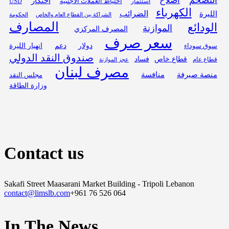
التضخم
اصلاح
احتكار
احتياط العملات الأجنبية
USD
استثمار
الكهرباء
الليرة
الضرائب
الحكومة
الشراكة بين القطاع العام والخاص
المصارف
الودائع
الموازنة
المصرف المركزي
سعر صرف
دولار
دعم
انهيار الليرة
سوق سوداء
صندوق النقد الدولي
قطاع خاص
فساد
قطاع عام
عجز الموازنة
مصرف لبنان
منصة صيرفة
منافسة
مجلس النقد
وزارة الطاقة
Contact us
Sakafi Street Maasarani Market Building - Tripoli Lebanon
contact@limslb.com
+961 76 526 064
In The News