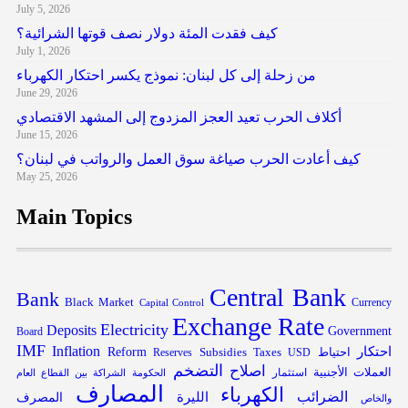
July 5, 2026
كيف فقدت المئة دولار نصف قوتها الشرائية؟
July 1, 2026
من زحلة إلى كل لبنان: نموذج يكسر احتكار الكهرباء
June 29, 2026
أكلاف الحرب تعيد العجز المزدوج إلى المشهد الاقتصادي
June 15, 2026
كيف أعادت الحرب صياغة سوق العمل والرواتب في لبنان؟
May 25, 2026
Main Topics
Central Bank
Bank
Black Market
Capital Control
Currency
Exchange Rate
Electricity
Deposits
Government
Board
IMF
Inflation
احتكار
Reform
Subsidies
احتياط
Reserves
Taxes
USD
التضخم
اصلاح
العملات الأجنبية
استثمار
الحكومة
الشراكة بين القطاع العام
المصارف
الكهرباء
الضرائب
الليرة
المصرف
والخاص