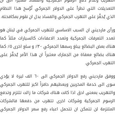
التهريب وعدم دفع الرسوم الجمركية والفساد مشيراً الى ان
التعديلات التي تطرأ على الدولار الجمركي تُرّسخ هذا النظام
الذي يُحفّز على التهرب الجمركي والفساد بدل ان نقوم بمكافحته.
ورأى مارديني ان السبب الاساسي للتهرب الجمركي في لبنان هو
تعدد التعرفات الجمركية وتعدد الاعفاءات كالسيارات مثلاً كما
هناك بعض البضائع يبلغ رسمها الجمركي ٣٠٪ و سلع اخرى ٥٪ كما
هناك بضائع معفاة من الجمارك معتبراً ان هذا الأمر يُحفّز على
التهرب الجمركي.
ووفق مارديني رفع الدولار الجمركي الى ٦٠ الف ليرة لا يؤدي
سوى الى خدمة المخربين ويعطيهم حافزاً اكبر للتهرب الجمركي
والتهريب بمعنى ادق اذا كانت هناك شركات ما زالت تلتزم وتدفع
الرسوم الجمركية وشركات اخرى تتهرب من دفعها فالشركات
الملتزمة لن تتمكن ان تتحمل اعباء رفع سعر الدولار الجمركي