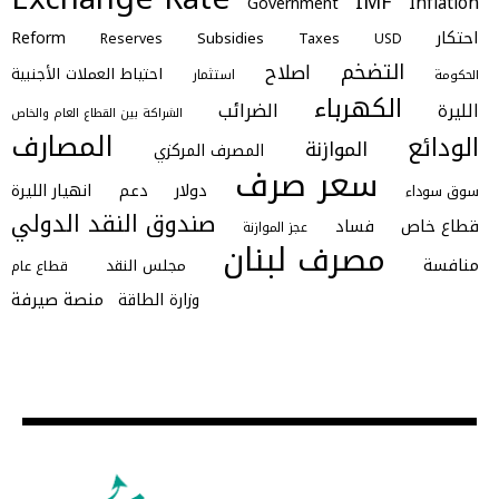
IMF
Inflation
Government
احتكار
Reform
Subsidies
Reserves
Taxes
USD
التضخم
اصلاح
احتياط العملات الأجنبية
استثمار
الحكومة
الكهرباء
الضرائب
الليرة
الشراكة بين القطاع العام والخاص
المصارف
الودائع
الموازنة
المصرف المركزي
سعر صرف
دولار
دعم
انهيار الليرة
سوق سوداء
صندوق النقد الدولي
قطاع خاص
فساد
عجز الموازنة
مصرف لبنان
منافسة
مجلس النقد
قطاع عام
منصة صيرفة
وزارة الطاقة