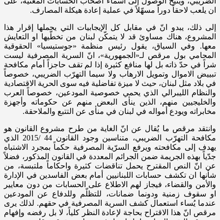
الضريبي، ويتيح الوصول إلى أسماء أصحاب الحسابات المعنية، على
ان يلعب لاحقاً دوراً مسهّلاً في عملية إعادة هيكلة المصارف.
إلى ذلك، يبدو انّ في مقابل كل الإيجابيات التي يحملها إقرار هذا
المشروع، هناك مساوئ قد لا يتمكّن لبنان من تخطّيها او التعايش
معها. وفي السياق، يقول رئيس منظمة «جوستيسيا» الحقوقية
المحامي بول مرقص لـ«الجمهورية»، انّ السرية المصرفية ليست
شراً في حدّ ذاته بل لها منافع كثيرة إذا لم تقف حاجزاً أمام مكافحة
تبييض الاموال وتمويل الارهاب ولا سيما التهرّب الضريبي، خصوصاً
في بلاد مثل لبنان، حيث لا ميزة تفاضلية فيه سوى الحرية الاقتصادية
والنظام الليبرالي الذي يحمي خصوصية المودعين، خصوصاً العرب
والخليجيين منهم، الذين ينأى البعض منهم عن حكوماته وأجهزة
مخابراته ويودع أمواله في لبنان في منأى عن التتبع والملاحقة.
وانتقد مرقص ما يُقال عن انّ الغاية من طرح مشروع القانون هو
مكافحة التهرّب الضريبي، متناسين وجود القانون 44 /2015 الذي
يهدف إلى مكافحته ويرفع السرّية المصرفية حكماً بمجرد الاشتباه
جدّياً بهذه الجريمة ضمن الجرائم المعددة في القانون المذكور، فضلاً
عن انّ النص المقترح يحمل تناقضات كثيرة واحكاماً ملتبسة، من
شأنها ان تكشف حسابات اللبنانيين أمام بعض الفاسدين في الإدارة
والأمن والقضاء، فيجاز لهم الاطلاع على الحسابات من دون معايير
او سقوف زمنية ودونما ضمانات، للتظلّم وللدفاع عن المودعين
عندما يُساء استعمال كشف السرية المصرفية في حقهم. لذلك يرى
مرقص انّ هذا الاقتراح بحاجة لإعادة النظر كلياً، لا بل رفضه وإفهام