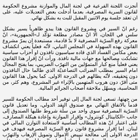
أنجزت اللجنة الفرعية في لجنة المال والموازنة مشروع الحكومة
لقانون السرية المصرفية، بعدما أدخلت بعض التعديلات عليه، على
ان تعقد جلسة يوم الاثنين المقبل للبت به بشكل نهائي.
رغم انّ السير في مشروع القانون هذا يبدو ظاهرياً يسير بشكل
سلس في اللجان، الّا انّ مصادر مطلعة تؤكّد لـ»الجمهورية»، انّ
معركة رفع السرّية المصرفية لا بدّ قادمة، مستبعدة ان يمرّ مشروع
القانون بهذه السهولة في المجلس النيابي، لأنّه فعلياً يعني انكشاف
بعض مكامن الفساد الذي قاده سياسيون نافذون او أحزاب سياسية
تشابكت مصالحها مع جهات مالية نافذة. ورأت انّ إقرار هذا القانون
يعني فعلياً منع كبار المتموّلين من التهرّب الضريبي، بما يفتح المجال
امام السير بمطلب الضرائب التصاعديّة الذي طالما حال النافذون
دون تحقيقه، لأنّه يطالهم في الدرجة الاولى. كما يحول هذا القانون
متى أُقرّ، دون هروب المتهمين بالإثراء غير المشروع، وهم كثر، من
المحاسبة، ويسهّل ملاحقة أصحاب الجرائم المالية.
من جهتها، تسعى لجنة المال إلى توفير أحد مطالب الحكومة للسير
قدماً بالاتفاق النهائي مع صندوق النقد الدولي، وما تعديل قانون
السرّية المصرفية سوى واحد من سلّة شروط طلبها الصندوق إلى
جانب «الكابيتال كونترول» وإقرار الموازنة وإعادة هيكلة المصارف،
على اعتبار انّ هذه المطالب أساسية لاستعادة التوازن المالي في
لبنان. اما إقرار مشروع قانون رفع السرّية المصرفيه فيهدف في
الدرجة الاولى إلى معالجة تبييض الاموال وتمويل الإرهاب والتهرّب