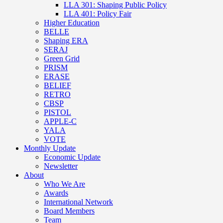
LLA 301: Shaping Public Policy
LLA 401: Policy Fair
Higher Education
BELLE
Shaping ERA
SERAJ
Green Grid
PRISM
ERASE
BELIEF
RETRO
CBSP
PISTOL
APPLE-C
YALA
VOTE
Monthly Update
Economic Update
Newsletter
About
Who We Are
Awards
International Network
Board Members
Team