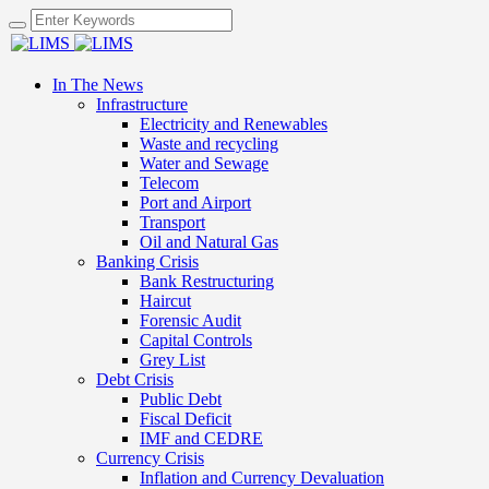
In The News
Infrastructure
Electricity and Renewables
Waste and recycling
Water and Sewage
Telecom
Port and Airport
Transport
Oil and Natural Gas
Banking Crisis
Bank Restructuring
Haircut
Forensic Audit
Capital Controls
Grey List
Debt Crisis
Public Debt
Fiscal Deficit
IMF and CEDRE
Currency Crisis
Inflation and Currency Devaluation