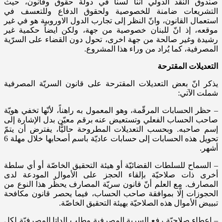
صندوق النقد الدولي اننا لسنا في دولة حقوق وقانون، حيث
التشريعات ضامنة للخصوصية ولحقوق الدفاع وللتعسف في
استعمال القانون، وانّ النظر إلى تجارب الدول الاوروبية هو في غير
موقعه، إذ انّ للبنان خصوصية من جهة، ولكن ايضاً حكمية غير
رشيدة وغير صالحة من جهة اخرى، تحول دون القضاء على السرّية
المصرفية، كما يُراد من وراء هذا المشروع.
التعديلات المقترحة
يذكر انّ بعض التعديلات المقترحة على قانون السريّة المصرفية
شملت الآتي:
– حظر الحسابات المرقّمة، وهو المعمول به راهناً، لأنّها تخفي هويّة
صاحب الحساب الفعلي وتستعيض عنه برقم معيّن بدل الإشارة إلى
إسم صاحبه. وبحسب التعديلات المطروحة حاليًّا، يفترض أن يتمّ
تحويل هذه الحسابات إلى حسابات عاديّة باسم أصحابها خلال مهلة 6
أشهر.
– السماح للسلطات القضائيّة أو هيئة التحقيق الخاصّة أو أي سلطة
أخرى ذات صلاحيّة بإلقاء الحجز على الأموال المودعة لدى
المصارف. مع العلم أنّ قانون سريّة المصارف يحظّر هذا النوع من
الحجوزات إلّا بموافقة صاحب الحساب، فيما يحصر قانون مكافحة
تبييض الأموال هذه الصلاحيّة بهيئة التحقيق الخاصّة.
– إعطاء صلاحيّة رفع السرية المصرفية وطلب الداتا المصرفيّة لكل