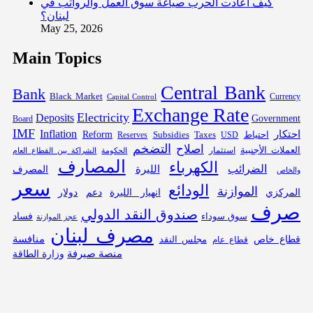
كيف أعادت الحرب صياغة سوق العمل والرواتب في
لبنان؟
May 25, 2026
Main Topics
Central Bank
Bank
Black Market
Capital Control
Currency
Exchange Rate
Electricity
Deposits
Government
Board
IMF
Inflation
احتكار
احتياط
Subsidies
Reform
Reserves
Taxes
USD
التضخم
اصلاح
العملات الأجنبية
استثمار
الحكومة
الشراكة بين القطاع العام
المصارف
الكهرباء
الضرائب
الليرة
المصرف
والخاص
سعر
الودائع
الموازنة
المركزي
انهيار الليرة
دعم
دولار
صرف
صندوق النقد الدولي
فساد
سوق سوداء
عجز الموازنة
مصرف لبنان
قطاع خاص
منافسة
مجلس النقد
قطاع عام
منصة صيرفة
وزارة الطاقة