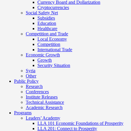
Currency Board and Dollarization
Cryptocurrencies
Social Safety Net
Subsidies
Education
Healthcare
Competition and Trade
Local Economy
Competition
International Trade
Economic Growth
Growth
Security Situation
Syria
Other
Public Policy
Research
Conferences
Institute Releases
Technical Assistance
Academic Research
Programs
Leaders’ Academy
LLA 101 Economic Foundations of Prosperity
LLA 201: Connect to Prosperity