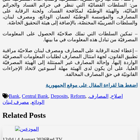
من: السلطات القضائيّة التي تنظر في جرائم الفساد والجرائم
الماليّة، والهيئة الوطنيّة لمكافحة الفساد، ولجنة الرقابة على
المصارف، والمؤسسة الوطنيّة لضمان الودائع، ومصرف لبنان،
والسلطات الضريبيّة المختصّة، بالإضافة إلى هيئة التحقيق الخاصّة.
– تمكين السلطات التي تملك صلاحيّة الحصول على المعلومات
المصرفيّة من تبادل هذه المعلومات في ما بينها.
– إعطاء لجنة الرقابة على المصارف ومصرف لبنان صلاحيّة مراقبة
تطبيق القانون، لجهة امتثال المصارف لطلبات المعلومات المصرفيّة
الواردة إليها، وإحالة المصارف غير الممتثلة إلى الهيئة المصرفيّة
العليا، على أن يكون لدى الهيئة مهلة أسبوعين لاتخاذ الإجراءات
القانونيّة في حق المصارف المخالفة.
اضغط هنا لقراءة المقال على موقع الجمهورية
اصلاح
,
المصارف
,
,
Reform
,
Deposits
,
Central Bank
,
Bank
الودائع
,
مصرف لبنان
Related Posts
12:04 | 4 August 2026
Red TV