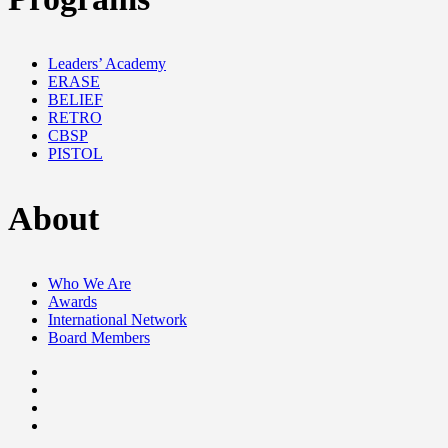
Leaders’ Academy
ERASE
BELIEF
RETRO
CBSP
PISTOL
About
Who We Are
Awards
International Network
Board Members