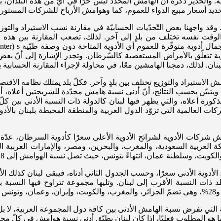
ة. والجدير ذكره أنّ الهامش المحدّد ليس حرًّا في أيّ من هذه البلدان، 
تحديد أسعار مبيع الدواء للعموم، كما وهوامش الأرباح للشركات المستور
مش. وقد واجهنا بعض التّحدّيات الحسابيّة في مقارنة نسب الاستيراد والتو
لوقت نفسه تختلف من بلدٍ إلى آخر. لذلك، تصعب المقارنة بين هذه البل
وية تتعلّق بالأمراض المستعصية كالسّرطان. وتجدر الإشارة إلى أنّ ب
لبنان. لذلك، دمجنا الهامشين معًا، في محاولة لإجراء المقارنة الحسابية
الاستيراد والتوزيع تختلف بين بلدٍ وآخر. فكلّ بلد يمتلك نظامه الاقتصا
 ويتبيّن بحسب النتائج، أنّ أدنى نسبة هامش محدّدة للشريحتين أعلاه، أ
المذكورة أعلاه، والتي يظهر فيها لبنان كالدولة ذات النسبة الأدنى بين
شركات العالمية التي تزوّد الدول العربية والمنطقة المحيطة بلبنان بال
ائر، والمملكة العربية السعودية، والمغرب، والبحرين، ومصر، والإمارات العربي
ة التي تفرض نسبة الهامش الأدنى بين كافة دول المجموعة العربية، لا بل 
ما هو المطلوب فعليًا، إذا كان لبنان يطبّق أدنى نسبة هوامش في كلّ م