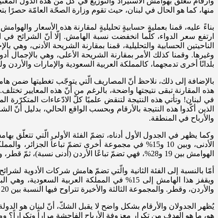
وأرقام تتعلّق بهوامش الاستيراد والتوزيع في كلٍّ من هذه الدول المعنيّ
منها، كما هو الحال في لبنان، حيث تقوم وزارة الصحّة العامّة حصرًا ب
بناءً عليه، قمنا بعمليةٍ حسابيةٍ تحليليةٍ لمقارنة هذه الأسعار والهوا
ارتفع سعر الدواء، كلّما انخفضت نسبة الهامش. إلّا أنّ الشرائح في ا
وغيرها. وقمنا كذلك الأمر بمقارنة الشريحة الأعلى، وهي بالإجمال أد
بلدانًا أخرى تدمجهما، كالمملكة العربية السعودية والإمارات والأردن و
بالإضافة إلى ذلك، نلاحظ أنّ المصاريف الّتي يتوجّب تغطيتها ضمن هامش 
هذه المقارنة تبقى نتيجتها واضحة، بالرغم من أنّ هذه المعايير تختلف.
في لبنان! وتأتي هذه النتيجة لتنقض علميًا كلّ الادّعاءات المتكرّرة 
الذين أكّدوا هذه النتيجة بالأرقام وبحسب الواقع الحالي، بدليل أنّ ال
والأرباح في المنطقة.
الأدنى، وبين 10 و15% في مجموعة أخرى تضمّ تباعاً الجز
الهوامش بين 19 و28%، فهي تضمّ تباعًا الأردن (أدنى نسبة)، ثمّ قطر، والكويت، وسلطنة عمان، انتهاءً بتونس، حيث تصل نسبة الهوامش إلى 28%.
والأردن، وقطر. والمجموعة الثالثة والأخيرة تتراوح فيها النسبة بين 20 و28%، وهي تضمّ الجزائر، والمغرب، والكويت، وإيران، وعمان، وتونس حيث تصل النسبة إلى 28%.
يُظهر الجدولان والأرقام بشكل واضح لا يقبل الشكّ، أنّ لبنان هو الدول
هو، ما هو الهدف من تكرار معزوفة الأرباح الفاحشة مراراً وتكراراً؟ و