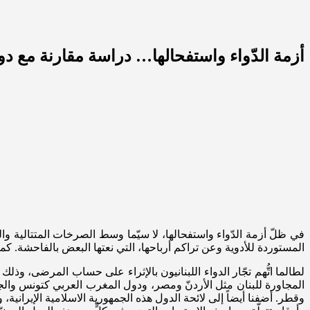
أزمة الدّواء واستفحالها… دراسة مقارنة مع د
في ظلّ أزمة الدّواء واستفحالها، لا سيّما وسط الصرخات المتتالية 
المستوردة للأدوية وعن تراكم أرباحها، التي نعتها البعض بالفاحشة. كما
لطالما اتُّهم تجّار الدواء اللبنانيون بالإثراء على حساب المرضى، وذل
المجاورة للبنان مثل الأردنّ ومصر، ودول المغرب العربي كتونس والجز
وقطر. أضفنا أيضاً إلى لائحة الدول هذه الجمهورية الاسلامية الإيرانية