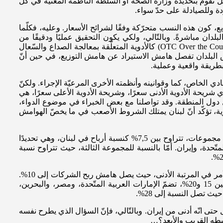
بل تقوم بتحديده وزارة الصحّة أو السلطة الناظمة المعنيّة في كلّ
دة وللصيادلة على حدّ سواء.
زيع، كون هذه النسب متحرّكة وفقًا لشرائح الأسعار. وعليه، فكلّما
دان مباشرةً. وبالتّالي، ولكي يكون التحقيق عمليًا ودقيقًا من
الناحيتين الحسابية والتحليلية، قمنا بمقارنة الشريحة الأدنى، وهي بالإجمال أدوية متوفّرة للعموم أي الأدوية المتاحة دون وصفة طبّية OTC Over the Counter) s) كالأدوية المتعلّقة بمعالجة الصداع والسّعال
عض البلدان تفصل هامش الاستيراد عن هامش التوزيع، في حين أنّ
 بطريقة واقعية وعملية.
دي الخاص، كما وقوانينه وأنظمته الأخرى المرعيّة الإجراء. ولكنّ
ي شريحة الأدوية الأدنى سعرًا، وشريحة الأدوية الأعلى سعرًا، هي
 كلّ دول المنطقة. وقد تواصلنا مع بعض الخبراء في موضوع الدواء،
أدوية، تؤكّد أنّ لبنان يمتلك الشروط الأصعب في ما يخصّ الهوامش
وكما يظهر في الجدول الأول أدناه، تضمّ الفئة الأولى الّتي تتعلّق بهامش شركات الأدوية لشرائح الأدوية الأعلى سعرًا كأدوية السرطان، عدّة مجموعات، تتراوح بين 7,5% كنسبة أرباح في لبنان، وهي تحديدًا
ة المتّحدة، وإيران. أمّا بالنسبة للمجموعة الثالثة، حيث تتراوح نسبة
أمّا بالنسبة إلى الفئة الثانية والّتي تضمّ هامش شركات الأدوية لشرائح الأدوية الأدنى سعرًا، وحسب الجدول الثاني أدناه، فيبقى لبنان كذلك الأمر في المرتبة الأدنى، حيث يصل هامش ربح الشركات إلى 10%.
ويقفز هذا الهامش إلى 15% في المملكة العربية السعودية، وهي البلد ذات النسبة الأقرب إلى لبنان. وتليها مجموعة تتراوح فيها النسبة بين 15 و20%، تضمّ الإمارات العربية المتّحدة، ومصر، والبحرين،
حتى انّه أدنى من إيران. وبالتّالي، فإنّ السؤال الذي يطرح نفسه
حيطه القريب والأبعد؟…