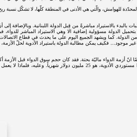
 المحدّدة للهوامش، والّتي هي الأدنى في المنطقة كلّها، لا تشكّل نسبة
البدء بالاستيراد مباشرةً من قِبل الدولة اللبنانية. وبالإضافة إلى أن
حميل الدولة مسؤولية إضافية الا وهي الاستيراد المباشر للدواء، في
ًا من الدولة. كما ويشهد الجميع اليوم على ما يحدث في قطاع الاتصالات،
مّته غير موجود… فكيف يمكن مطالبة الدولة باستيراد الأدوية لحلّ الأزمة
 انّ أزمة الدواء ماليّة بحتة. فقد كان حجم سوق الدواء قبل الأزمة أكبر
المعنيّة ومصرف لبنان ووزارة الصحّة العامّة والقطاع الخاصّ تحديدًا مستوردي الأد