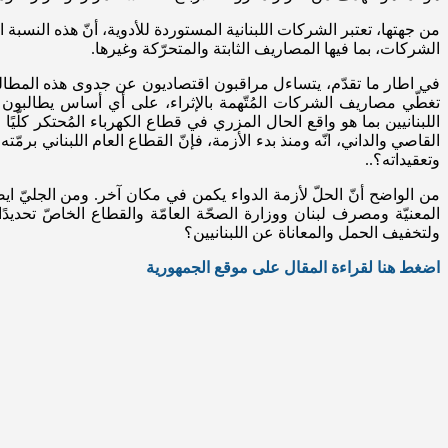
من جهتها، تعتبر الشركات اللبنانية المستوردة للأدوية، أنّ هذه النسبة
الشركات، بما فيها المصاريف الثابتة والمتحرّكة وغيرها.
في اطار ما تقدّم، يتساءل مراقبون اقتصاديون عن جدوى هذه المطالبات ب
تغطّي مصاريف الشركات المُتّهمة بالإثراء، على أي أساس يطالبون بت
اللبنانيين بما هو واقع الحال المزري في قطاع الكهرباء المُحتكر كلّي
القاصي والداني، انّه ومنذ بدء الأزمة، فإنّ القطاع العام اللبناني بر
وتعقيداته؟..
من الواضح أنّ الحلّ لأزمة الدواء يكمن في مكان آخر. ومن الجليّ ايضًا
ولتخفيف الحمل والمعاناة عن اللبنانيين؟
اضغط هنا لقراءة المقال على موقع الجمهورية