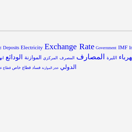
Exchange Rate
Electricity
IMF
Deposits
I
Government
d
المصارف
هرباء
الودائع
الموازنة
الليرة
المصرف المركزي
انه
الدولي
فساد
قطاع خاص
قطاع عا
عجز الموازنة