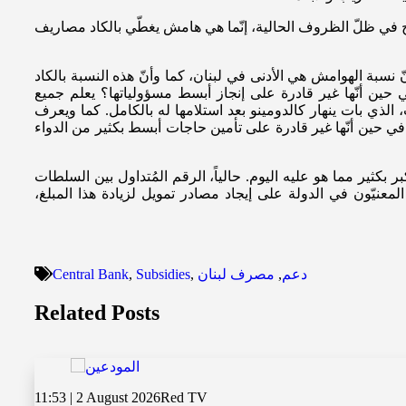
 ربح في ظلّ الظروف الحالية، إنّما هي هامش يغطّي بالكاد مصاريف
ّ نسبة الهوامش هي الأدنى في لبنان، كما وأنّ هذه النسبة بالكاد
 حين أنّها غير قادرة على إنجاز أبسط مسؤولياتها؟ يعلم جميع
 الذي بات ينهار كالدومينو بعد استلامها له بالكامل. كما ويعرف
، في حين أنّها غير قادرة على تأمين حاجات أبسط بكثير من الدواء
 بكثير مما هو عليه اليوم. حالياً، الرقم المُتداول بين السلطات
وية، هو 25 مليون دولار شهرياً. وعليه، فلماذا لا يعمل المعنيّون في الدولة على إيجاد مصادر تمويل لزيادة هذا المبلغ،
دعم
,
مصرف لبنان
,
Subsidies
,
Central Bank
Related Posts
11:53 | 2 August 2026
Red TV