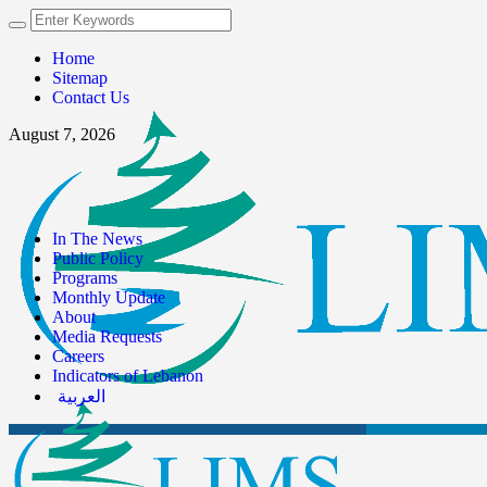
Home
Sitemap
Contact Us
August 7, 2026
In The News
Public Policy
Programs
Monthly Update
About
Media Requests
Careers
Indicators of Lebanon
العربية