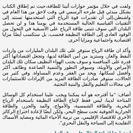
ولفت في خلال مؤتمر حوارات أثينا للطاقة،حيث تم إطلاق الكتاب
بشكل مبدئي قبل طرحه الرسمي في وقت لاحق من هذا العام في
واشنطن،إلى أن تقديرات قوة الرياح التي استخدمتها تستند إلى
التقنيات القياسية الحالية المستخدمة في يومنا هذا و لن تحصل
البلدان التي سوف تتبنى طاقة الرياح على الأسبقية في التحول من
الوقود العادي إلى الطاقة النظيفة فحسب، بل ستكسب أيضًا مزايا
اقتصادية واجتماعية ومزايا أخرى.
وأكد ان طاقة الرياح ستوفر على تلك البلدان المليارات من واردات
النفط والغاز، وستزيد من أمن الطاقة لديها، وتجعل اقتصاداتها أكثر
قدرة على المنافسة و سوف يجنب الهواء النظيف سكان تلك البلدان
الأمراض والأوبئة، وسيوفر التطور والتنمية الصاعدة وظائف أكثر
وأفضل لسكانها، ويحد من الفقر وعدم المساواة. وفي كثير من
الحالات، ستوفر صادرات الطاقة المزيد من الإيرادات للاستثمارات
في مجالات التعليم والنقل والبنية التحتية.
أضاف: “ما أقترحه هو أنه يمكننا ويجب علينا استخدام كل الوسائل
المتاحة لدينا، ليس فقط لإنتاج الطاقة النظيفة باستخدام الرياح
البحرية، والطاقة الشمسية، والأمواج، والمد والجزر، والطاقة
الحرارية الجوفية تحت سطح البحر، ولكن أيضًا لإعادة اختراع الركائز
الأخرى للاقتصاد الإقليمي، من تربية الأحياء المائية ومصايد الأسماك
التقليدية إلى السياحة والنقل البحري”.