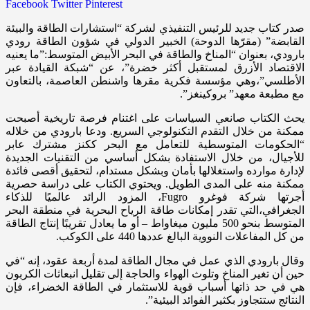
Facebook
Twitter
Pinterest
صدر كتاب جديد للرئيس التنفيذي لشركة “استشارات الطاقة والبيئة
القابضة” (مقرّها الدوحة) الخبير الدولي في شؤون الطاقة رودي
بارودي، بعنوان “المناخ والطاقة في البحر الأبيض المتوسط:”ما يعنيه
الاقتصاد الأزرق لمستقبل أكثر خضرة”، عن “شبكة القيادة عبر
الأطلسي”،وهي مؤسسة فكرية مقرها واشنطن العاصمة، بالتعاون
مع مطبعة معهد” بروكينغز”.
يحث الكتاب صانعي السياسات على اغتنام فرصة تاريخية أصبحت
ممكنة من خلال التقدم التكنولوجي السريع. ودعا بارودي من خلاله
“الحكومات المتوسطية للتعامل مع البحر ككنز مشترك عابر
للأجيال، من خلال الاستفادة بشكل أساسي من التقنيات الجديدة
لإدارة موارده واستغلالها بأمان وبشكل مستدام، لتحقيق أقصى فائدة
ممكنة منه على المدى الطويل. ويحتوي الكتاب على دراسة حصرية
أجرتها شركة فوغرو Fugro، المزود الرائد عالميًا للذكاء
الجغرافي،التي تقدر إمكانات طاقة الرياح البحرية في منطقة البحر
المتوسط بنحو 500 مليون ميغاواط – أو ما يعادل تقريبًا إنتاج الطاقة
من كل المفاعلات النووية البالغ عددها 440 على الكوكب.
وقال بارودي الذي عمل في مجال الطاقة لمدة أربعة عقود، إنه “في
حين أن تغير المناخ وتلوث الهواء والحاجة إلى تقليل انبعاثات الكربون
هي في حد ذاتها أسباب قوية للاستثمار في الطاقة الخضراء، فإن
النتائج ستتجاوز بكثير الفوائد البيئية”.