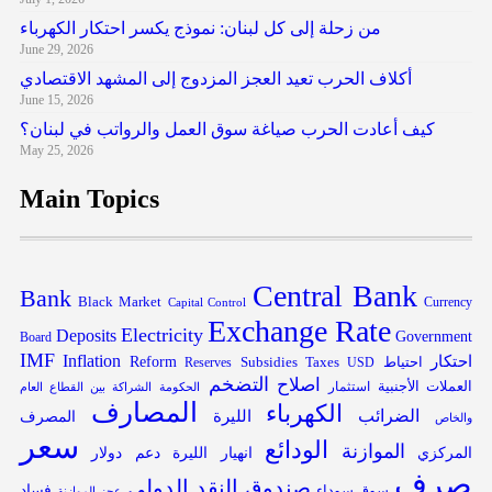
من زحلة إلى كل لبنان: نموذج يكسر احتكار الكهرباء
June 29, 2026
أكلاف الحرب تعيد العجز المزدوج إلى المشهد الاقتصادي
June 15, 2026
كيف أعادت الحرب صياغة سوق العمل والرواتب في لبنان؟
May 25, 2026
Main Topics
Central Bank
Bank
Black Market
Capital Control
Currency
Exchange Rate
Electricity
Deposits
Government
Board
IMF
Inflation
احتكار
احتياط
Subsidies
Reform
Reserves
Taxes
USD
التضخم
اصلاح
العملات الأجنبية
استثمار
الحكومة
الشراكة بين القطاع العام
المصارف
الكهرباء
الضرائب
الليرة
المصرف
والخاص
سعر
الودائع
الموازنة
المركزي
انهيار الليرة
دعم
دولار
صرف
صندوق النقد الدولي
فساد
سوق سوداء
عجز الموازنة