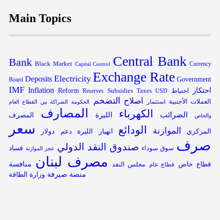
Main Topics
Central Bank
Bank
Black Market
Capital Control
Currency
Exchange Rate
Electricity
Deposits
Government
Board
IMF
Inflation
احتكار
احتياط
Subsidies
Reform
Reserves
Taxes
USD
التضخم
اصلاح
العملات الأجنبية
استثمار
الحكومة
الشراكة بين القطاع العام
المصارف
الكهرباء
الضرائب
الليرة
المصرف
والخاص
سعر
الودائع
الموازنة
المركزي
انهيار الليرة
دعم
دولار
صرف
صندوق النقد الدولي
فساد
سوق سوداء
عجز الموازنة
مصرف لبنان
قطاع خاص
منافسة
مجلس النقد
قطاع عام
منصة صيرفة
وزارة الطاقة