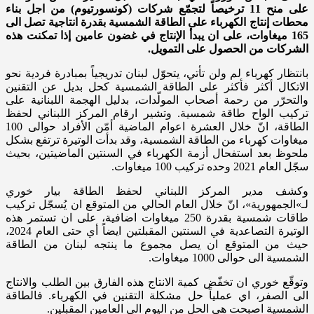
على منح 11 ترخيصاً لتجمّع شركات (كونسورتيوم) من اجل بناء
محطات إنتاج الكهرباء على الطاقة الشمسية بقدرة انتاجية تصل الى
165 ميغاوات، على ان يبدأ الإنتاج في غضون عامين إذا تمكنت هذه
الشركات من الحصول على التمويل.
بانتظار كهرباء لم ولن تأتي، يتحوّل لبنان تدريجياً بمبادرة فردية نحو
الاتكال أكثر فأكثر على الطاقة الشمسية كحل بديل عن التقنين
والتحرّر من رحمة أصحاب المولّدات، بدليل الهجمة اللبنانية على
تركيب الواح طاقة شمسية. وتشير ارقام المركز اللبناني لحفظ
الطاقة، انّ خلال العشرة اعوام الماضية أمّن الأفراد حوالى 100
ميغاوات كهرباء من الطاقة الشمسية، وقد بدأت الوتيرة ترتفع بشكل
ملحوظ بعد استفحال أزمة الكهرباء في السنتين الماضيتين، بحيث
سجّل العام 2021 وحده تركيب 100 ميغاوات.
وكشف مدير المركز اللبناني لحفظ الطاقة بيار خوري
لـ»الجمهورية»، انّ خلال العام الحالي من المتوقع ان يُسجّل تركيب
طاقات شمسية بقدرة 250 ميغاوات اضافية، على ان تستمر هذه
الوتيرة التصاعدية في السنتين المقبلتين ايضاً أي حتى العام 2024،
حيث من المتوقع ان يصل مجموع ما ينتجه لبنان من الطاقة
الشمسية الى حوالى 1000 ميغاوات.
وتوقّع خوري ان تخفّض كمية الانتاج هذه الفارق بين الطلب والانتاج
الى الصفر، اي عملياً حل مشكلة التقنين في الكهرباء. فالطاقة
الشمسية اصبحت هي الحل من اليوم الى العامين المقبلين.