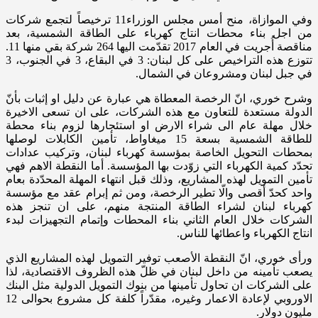
وفي الموازاة، منح أمس مجلس الوزراء11 ترخيصاً لتجمع شركات
من اجل بناء محطات انتاج كهرباء على الطاقة الشمسية، بعد
مناقصة أُجريت في العام 2017 تقدّمت اليها 264 شركة بقي منها 11.
تتوزع هذه التراخيص على كل لبنان: 3 في البقاع، 3 في الجنوب، 3
في جبل لبنان ومشروعان في الشمال.
وشرح خوري، انّ الرخصة المعطاة هي عبارة عن دليل او إثبات بأنّ
الدولة مستعدة للتعاون مع هذه الشركات، على ان تسعى الاخيرة
خلال مهلة عام الى شراء الارض او استئجارها لزوم بناء محطة
للطاقة الشمسية بسعة 15 ميغاواط، تأمين الكابلات لوصلها
بمحطات التحويل الخاصة بمؤسسة كهرباء لبنان، وتركيب عدادات
تحدّد كمية الكهرباء التي زوّدت بها المؤسسة. أما النقطة الاهم فهي
تأمين التمويل لهذه المشاريع، وذلك قبل انتهاء المهلة المحدّدة بعام
واحد كحدّ أقصى والّا تطير الرخصة، ومن ثم إبرام عقد مع مؤسسة
كهرباء لبنان لشراء الطاقة المنتجة منهم، على ان تنجز هذه
الشركات خلال العام الثاني بناء المحطات وإتمام التجهيزات لبدء
انتاج الكهرباء واعطائها للناس.
ورأى خوري، انّ النقطة الأصعب توفير التمويل لهذه المشاريع الذي
يصعب تأمينه من داخل لبنان في ظلّ هذه الظروف الاقتصادية، لذا
على الشركات ان تحاول تأمينها من بنوك التمويل الدولية مثل البنك
الاوروبي لإعادة الاعمار وغيره، مقدّراً كلفة كل مشروع بحوالى 12
مليون دولار.