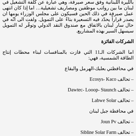
بالليرة اللبنانية وفق سعر صيرفة، وهي عبارة عن كلفة التشغيل في
لبنان ما بين رواتب موظفين ومصاريف تشغيلية… اما إذا كان انتهى
عمل صيرفة في ذلك الحين فسيكون على مجلس الوزراء يومها ان
يصدر قراراً يحدّد فيه التسعيرة بناءً على التمويل. ولفت الى انّه في
حال سار لبنان بالاتفاق مع صندوق النقد الدولي وتوفّر له التمويل
سيسهل السير بهذه المشاريع.
الشركات الفائزة
اما الشركات الـ11 التي فازت بالمنافسات لبناء محطات إنتاج
الطاقة الشمسية، فهي:
في محافظتي بعلبك-الهرمل والبقاع
– تحالف Ecosys- Kaco
– تحالف Dawtec- Looop- Staunch
– تحالف Labwe Solar
في محافظة جبل لبنان
– تحالف Joun Pv
– تحالف Sibline Solar Farm