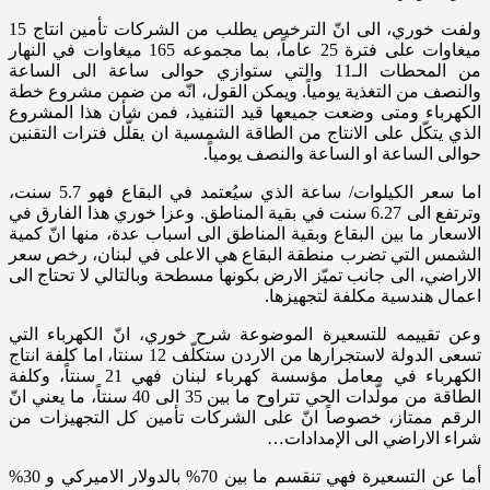
ولفت خوري، الى انّ الترخيص يطلب من الشركات تأمين انتاج 15
ميغاوات على فترة 25 عاماً، بما مجموعه 165 ميغاوات في النهار
من المحطات الـ11 والتي ستوازي حوالى ساعة الى الساعة
والنصف من التغذية يومياً. ويمكن القول، انّه من ضمن مشروع خطة
الكهرباء ومتى وضعت جميعها قيد التنفيذ، فمن شأن هذا المشروع
الذي يتكّل على الانتاج من الطاقة الشمسية ان يقلّل فترات التقنين
حوالى الساعة او الساعة والنصف يومياً.
اما سعر الكيلوات/ ساعة الذي سيُعتمد في البقاع فهو 5.7 سنت،
وترتفع الى 6.27 سنت في بقية المناطق. وعزا خوري هذا الفارق في
الاسعار ما بين البقاع وبقية المناطق الى اسباب عدة، منها انّ كمية
الشمس التي تضرب منطقة البقاع هي الاعلى في لبنان، رخص سعر
الاراضي، الى جانب تميّز الارض بكونها مسطحة وبالتالي لا تحتاج الى
اعمال هندسية مكلفة لتجهيزها.
وعن تقييمه للتسعيرة الموضوعة شرح خوري، انّ الكهرباء التي
تسعى الدولة لاستجرارها من الاردن ستكلّف 12 سنتا، اما كلفة انتاج
الكهرباء في معامل مؤسسة كهرباء لبنان فهي 21 سنتاً، وكلفة
الطاقة من مولّدات الحي تتراوح ما بين 35 الى 40 سنتاً، ما يعني انّ
الرقم ممتاز، خصوصاً انّ على الشركات تأمين كل التجهيزات من
شراء الاراضي الى الإمدادات…
أما عن التسعيرة فهي تنقسم ما بين 70% بالدولار الاميركي و 30%