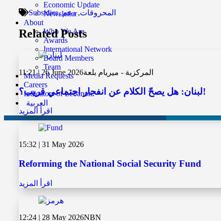
Economic Update
المحروقات
,
دعم
,
Subsidies
Newsletter
About
Related Posts
Who We Are
Awards
International Network
Board Members
Team
المركزية - ميريام بلعة
11:21 | 26 June 2026
Media Requests
Careers
لبنان: هل يصحّ الكلام عن انفجار اجتماعي قريب؟!
Indicators of Lebanon
العربية
اقرأ المزيد
15:32 | 31 May 2026
Reforming the National Social Security Fund
اقرأ المزيد
12:24 | 28 May 2026
NBN