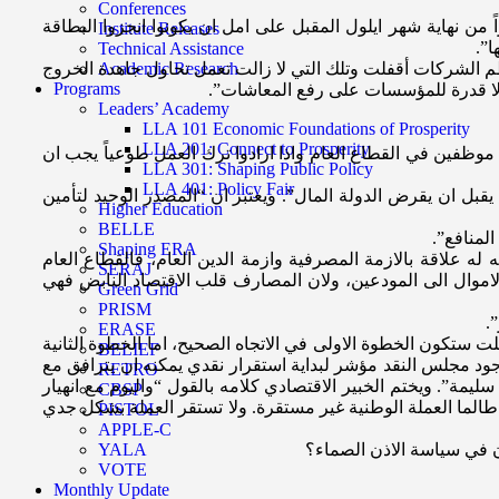
Conferences
من نهاية شهر ايلول المقبل على امل ان يكونوا انجزوا البطاقة
Institute Releases
ا”.
Technical Assistance
ظم الشركات أقفلت وتلك التي لا زالت تعمل تحاول جاهدة الخروج
Academic Research
Programs
ذ لا قدرة للمؤسسات على رفع المعاشات”.
Leaders’ Academy
LLA 101 Economic Foundations of Prosperity
LLA 201: Connect to Prosperity
موظفين في القطاع العام واذا ارادوا ترك العمل طوعياً يجب ان
LLA 301: Shaping Public Policy
LLA 401: Policy Fair
يقبل ان يقرض الدولة المال”. ويعتبر ان “المصدر الوحيد لتأمين
Higher Education
BELLE
المنافع”.
Shaping ERA
ه له علاقة بالازمة المصرفية وازمة الدين العام، فالقطاع العام
SERAJ
لاموال الى المودعين، ولان المصارف قلب الاقتصاد النابض فهي
Green Grid
PRISM
.
ERASE
 ستكون الخطوة الاولى في الاتجاه الصحيح، اما الخطوة الثانية
BELIEF
 وجود مجلس النقد مؤشر لبداية استقرار نقدي يمكنه ان يترافق مع
RETRO
ة”. ويختم الخبير الاقتصادي كلامه بالقول “واليوم مع انهيار
CBSP
ا طالما العملة الوطنية غير مستقرة. ولا تستقر العملة بشكل جدي
PISTOL
APPLE-C
ون في سياسة الاذن الصماء؟
YALA
VOTE
Monthly Update