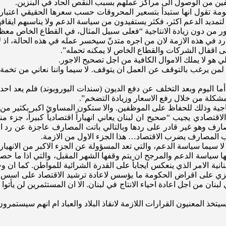
ين من الوصول الى مراكز عملهم بسبب النقص الحاد في البنزين.
مة تقول انها ستبدأ بتسعير المحروقات حسب سعرها الحقيقي اعتباراً 
 لتمديد الدعم اكثر، فكثر يستفيدون من سياسة الدعم ولا يناسبهم ايقافه
جور من دون زيادة الانتاجية “فعلى سبيل المثال، في القطاع الخاص مع
وارد في هذه الازمة لان من اجره متدنّ سيخسر عمله في هذه الحالة، ا
لى اقفال الشركات والقطاع الخاص لا يمكنه تحمله”.
ي هو لا يملك الاموال الكافية من اجل تصحيح الاجور.
لمن يرغب بالتوقف عن العمل ان يتوقف. لا سيما واننا نعاني من تخمة 
ا اليوم وبعد التخلف عن دفع الديون (سندات اليوروبوند) فلم يعد احد 
مشكلة من خلال رفع الاسعار وزيادة التضخم”.
انتاجية وذلك للحفاظ على الموظفين. والا ستكون المساوئ اكبر بكثير من 
اقتصادي يجيب “صحيح ان لبنان يعاني انهياراً اقتصادياً كبيراُ، جزء من
صارف وهو غير قادر على ردها وبالتالي باتت المصارف عاجزة عن رد ا
 المصارف يضرب الاقتصاد… هذا الجزء الاول من الازمة.
لا سيما سياسة الدعم، والتي تعد المسؤولة عن الجزء الاكبر من الانهيار”
ياسة الدعم والمرجح ان يتم وقفها الشهر المقبل، والتي اذا ما حصلت
نانية الامر الذي ينعكس ايجاباً على القدرة الشرائية للمواطن. كما ان
ي على اقراض الحكومة ما يؤسس لاعادة ترشيد الاقتصاد على اسس سليم
ان من اجل اعادة احياء الانتاج في لبنان. الا ان المستثمرين لن يأتو
خذ المعنيون القرارات اللازمة لانقاذ البلاد والعباد ام انهم سيستمر