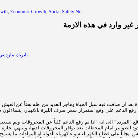
owth
,
Economic Growth
,
Social Safety Net
 غير وارد في هذه الازمة
ورة بعد ان ضاقت فيه سبل الحياة وهاجر العديد من اهله بحثاً عن العيش ب
فع الدعم على وقع استمرار سعر صرف الليرة بالانهيار، يتساءلون هل
ع “المرده” الى انه “اذا تم رفع الدعم كلياً عن المحروقات وتم تس
عدم وجود الطوابير امام المحطات بعد توافر المحروقات لديها، وتنتهي تجا
يجاباً على قطاع الكهرباء سواء كهرباء الدولة او المولدات ما يسمح للم