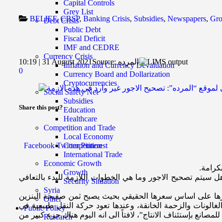
Capital Controls
Grey List
BELIEF
,
CBSP
,
Banking Crisis
,
Subsidies
,
Newspapers
,
Gr
Debt Crisis
Public Debt
Fiscal Deficit
IMF and CEDRE
Currency Crisis
المرده
Source:
10:19 | 31 August 2021
Inflation and Currency Devaluation
0
Currency Board and Dollarization
Cryptocurrencies
Social Safety Net
Subsidies
Share this post?
Education
Healthcare
Competition and Trade
Local Economy
Facebook
Twitter
Pinterest
Competition
International Trade
Economic Growth
كرامة.
Growth
 سيتم تصحيح الاجور وما هي الخطوات اللازمة للبدء بالتعافي
Security Situation
Syria
عيرها على اساس سعرها الحقيقي بحيث يصبح ثمن صفيحة البنزين
Other
رة الغالونات والزحمة الخانقة، وعندها تعود حركة النقل طبيعية في
Public Policy
صانع بإستئناف الانتاج”، لافتاً الى انه اليوم هناك جزء كبير من
Research