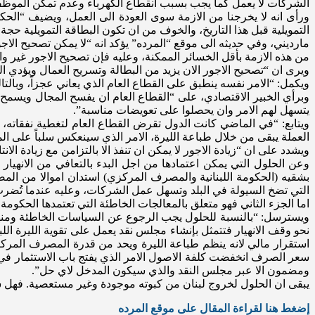
الشركات لا يعمل كما يجب بسبب انقطاع الكهرباء وعدم تمكن الموظف
ورأى انه لا يخرجنا من الازمة سوى العودة الى العمل، ويضيف “الحكو
التمويلية قبل هذا التاريخ، والخوف من ان تكون البطاقة التمويلية حجة
مارديني، وفي حديثه الى موقع “المرده” يؤكد انه “لا يمكن تصحيح الا
من هذه الازمة بأقل الخسائر الممكنة، وعليه فإن تصحيح الاجور غير 
ويرى ان “تصحيح الاجور الان يزيد من البطالة وتسريح العمال ويؤدي ا
ويكمل: “الامر نفسه ينطبق على القطاع العام الذي يعاني عجزاً، وبالتال
وبرأي الخبير الاقتصادي، على “القطاع العام ان يفسح المجال ويسمح 
يتسهل لهم الامر وان يحصلوا على تعويضات مناسبة”.
ويتابع: “في الماضي كانت الدول تقرض القطاع العام لتغطية نفقاته، أم
العملة يبقى من خلال طباعة الليرة، الامر الذي سينعكس سلباً على ال
ويشدد على ان “زيادة الاجور لا يمكن ان تنفذ الا بالتزامن مع زيادة ال
وعن الحلول التي يمكن اعتمادها من اجل البدء بالتعافي من الانهيار ال
بشقيه (الحكومة اللبنانية والمصرف المركزي) استدان اموالا من الم
التي تضخ السيولة في البلد وتسهل عمل الشركات، وعليه عندما تُضرب
اما الجزء الثاني فهو متعلق بالمعالجات الخاطئة التي تعتمدها الحكومة 
ويسترسل: “بالنسبة للحلول يجب الرجوع عن السياسات الخاطئة ومنها س
نحو وقف الانهيار فتتمثل بإنشاء مجلس نقد يعمل على تقوية الليرة اللب
استقرار مالي لانه ينظم طباعة الليرة ويحد من قدرة المصرف المركز
سعر الصرف انخفضت كلفة الاصول الامر الذي يفتج باب الاستثمار في لبن
ومضمون الا عبر مجلس النقد والذي سيكون المدخل لاي حل”.
يبقى ان الحلول لخروج لبنان من كبوته موجودة وغير مستعصية. فهل سيت
إضغط هنا لقراءة المقال على موقع المرده