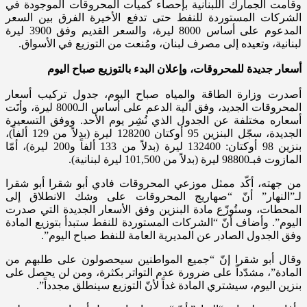
وقامت الجمارك اللبنانية بإحصاء كميات المحروقات الموجودة في
الشركات المستوردة للنفط حتى تدفع الأخيرة الفرق بين السعر
المدعوم على أساس 8000 ليرة، والسعر القديم وفق 3900 ليرة
لبنانية، وتعيده إلى مصرف لبنان، ومُنعت من التوزيع في الأسواق.
أسعار جديدة للمحروقات، وإعلان البدء بالتوزيع صباح اليوم
أصدرت وزارة الطاقة والمياه صباح اليوم، جدول تركيب أسعار
المحروقات الجديد، وفق آلية الدعم على أساس الـ8000 ليرة، وأتَت
أسعاره مختلفة عن الجدول الذي نُشِر يوم الأحد. ووفق التسعيرة
الجديدة، سجّل البنزين 95 أوكتان 128200 ليرة (بدلاً من 129 ألفاً)،
بنزين 98 أوكتان: 132400 ليرة (بدلاً من 133 ألفاً و200 ليرة)، أمّا
المازوت فبـ98800 ليرة (بدلاً من 101,500 ليرة لبنانية).
من جهته، أكّد ممثل موزعي المحروقات فادي أبو شقرا أبو شقرا
لـ”النهار” أنّ “صهاريج المحروقات على وشك الانطلاق إلى
المحطات، وستُوزّع مادة البنزين وفق الأسعار الجديدة التي صدرت
اليوم”. وأضاف أنّ “الشركات المستوردة للنفط ستبدأ بتوزيع المادة
وفق الجدول الصادر عن المديرية العامة للنفط صباح اليوم”.
وقال أبو شقرا إنّ “جميع المواطنين سيحصولون على طلبهم من
المادة”، مشدّداً على ضرورة عدم التواتر بكثرة، ومن لن يحصل على
بنزين اليوم، سيشتري المادة غداً لأنّ التوزيع سينطلق مجدداً”.