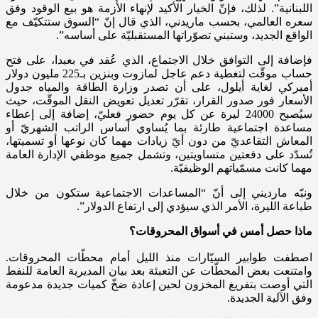
اللبنانية”. لذلك، فإنّ الخيار الأكيد لإنهاء الأزمة هو بيع الوقود وفق
سعره العالمي، بحسب ماريدني، الذي قال إنّ “السوق ستتكيّف مع
الواقع الجديد، وستبني تصوّراتها المستقبليّة على أساسه”.
فإضافة إلى التوافق خلال الاجتماع، الذي عُقد في بعبدا، على فتح
حساب موقّت لتغطية دعم عاجل لمازوت وبنزين بـ225 مليون دولار
أميركي لغاية أيلول، على أن تصدر وزارة الطاقة والمياه جدول
الأسعار فور صدور القرار، تقرّر تعديل تعويض النقل الموقّت، حيث
سيُصبح 24000 ليرة عن كل يوم حضور فعليّ، إضافة إلى إعطاء
مساعدة اجتماعية طارئة بما يُساوي أساس الراتب الشهريّ أو
المعاش التقاعديّ من دون أيّ زيادات مهما كان نوعها أو تسميتها،
تُسدّد على دفعتين متساويتين، وتشمل جميع موظفي الإدارة العامة
مهما كانت مسمّياتهم الوظيفيّة.
ونبّه مارديني إلى أنّ “المساعدات الاجتماعية ستكون من خلال
طباعة الليرة، الأمر الذي سيؤدي إلى ارتفاع الدولار”.
ماذا حصل أمس في أسواق المحروقات؟
اصطفت طوابير السيّارات منذ الليل أمام محطّات المحروقات.
وامتنعت بعض المحطّات عن التعبئة بعد بيان المديرية العامة للنفط
التي أوصت بتفريغ المخزون لحين إعادة ضخّ كميات جديدة مدعومة
وفق الآلية الجديدة.