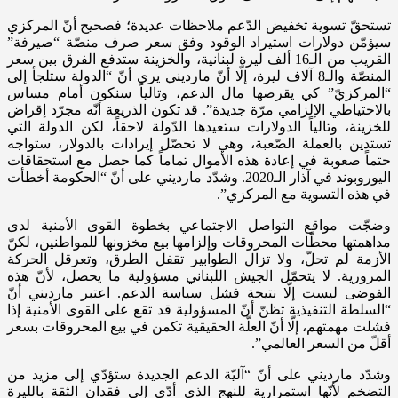
تستحقّ تسوية تخفيض الدّعم ملاحظات عديدة؛ فصحيح أنّ المركزي
سيؤمّن دولارات استيراد الوقود وفق سعر صرف منصّة “صيرفة”
القريب من الـ16 ألف ليرة لبنانية، والخزينة ستدفع الفرق بين سعر
المنصّة والـ8 آلاف ليرة، إلّا أنّ مارديني يرى أنّ “الدولة ستلجأ إلى
“المركزيّ” كي يقرضها مال الدعم، وتالياً سنكون أمام مساس
بالاحتياطي الإلزامي مرّة جديدة”. قد تكون الذريعة أنّه مجرّد إقراض
للخزينة، وتالياً الدولارات ستعيدها الدّولة لاحقاً، لكن الدولة التي
تستدين بالعملة الصّعبة، وهي لا تحصّل إيرادات بالدولار، ستواجه
حتماً صعوبة في إعادة هذه الأموال تماماً كما حصل مع استحقاقات
اليوروبوند في آذار الـ2020. وشدّد مارديني على أنّ “الحكومة أخطأت
في هذه التسوية مع المركزي”.
وضجّت مواقع التواصل الاجتماعي بخطوة القوى الأمنية لدى
مداهمتها محطّات المحروقات وإلزامها بيع مخزونها للمواطنين، لكنّ
الأزمة لم تحلّ، ولا تزال الطوابير تقفل الطرق، وتعرقل الحركة
المرورية. لا يتحمّل الجيش اللبناني مسؤولية ما يحصل، لأنّ هذه
الفوضى ليست إلّا نتيجة فشل سياسة الدعم. اعتبر مارديني أنّ
“السلطة التنفيذية تظنّ أنّ المسؤولية قد تقع على القوى الأمنية إذا
فشلت مهمتهم، إلّا أنّ العلّة الحقيقية تكمن في بيع المحروقات بسعر
أقلّ من السعر العالمي”.
وشدّد مارديني على أنّ “آليّة الدعم الجديدة ستؤدّي إلى مزيد من
التضخم لأنّها استمرارية للنهج الذي أدّى إلى فقدان الثقة بالليرة