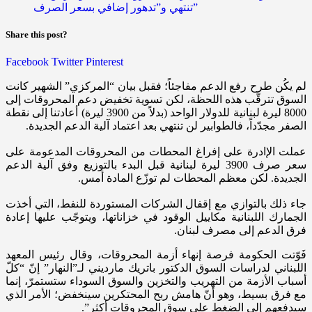
Share this post?
Facebook
Twitter
Pinterest
لم يكُن طرح رفع الدعم مفاجئاً؛ فقبل بيان “المركزي” الشهير كانت
السوق تترقّب هذه اللحظة، لكن تسوية تخفيض دعم المحروقات إلى
8000 ليرة لبنانية للدولار الواحد (بدلاً من 3900 ليرة) أعادتنا إلى نقطة
الصفر مجدّداً، فالطوابير لن تنتهي بعد اعتماد آلية الدعم الجديدة.
عملت الإادرة على إفراغ المحطات من المحروقات المدعومة على
سعر صرف 3900 ليرة لبنانية قبل البدء بالتوزيع وفق آلية الدعم
الجديدة. لكن معظم المحطات لم توزّع المادة أمس.
جاء ذلك بالتوازي مع إقفال الشركات المستوردة للنفط، التي أخذت
الجمارك اللبنانية مكاييل الوقود في خزاناتها، ويتوجّب عليها إعادة
فرق الدعم إلى مصرف لبنان.
فَوّتت الحكومة فرصة إنهاء أزمة المحروقات، وقال رئيس المعهد
اللبناني لدراسات السوق الدكتور باتريك مارديني لـ”النهار” إنّ “كلّ
أسباب الأزمة من التهريب والتخزين والسوق السوداء ستستمرّ، إنما
مع فرق بسيط، وهو أنّ هامش ربح المحتكرين سينخفض؛ الأمر الذي
سيدفعهم إلى الضغط على سوق المحروقات أكثر”.