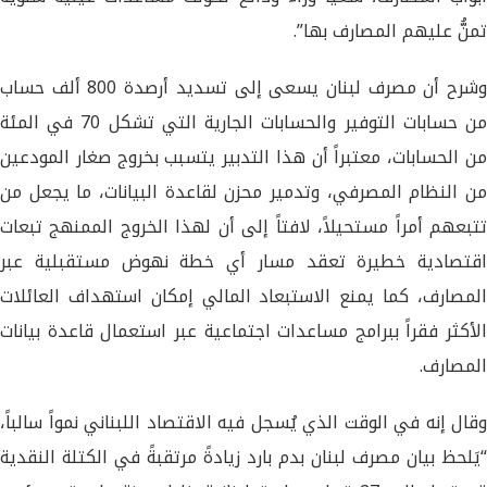
تمنُّ عليهم المصارف بها”.
وشرح أن مصرف لبنان يسعى إلى تسديد أرصدة 800 ألف حساب
من حسابات التوفير والحسابات الجارية التي تشكل 70 في المئة
من الحسابات، معتبراً أن هذا التدبير يتسبب بخروج صغار المودعين
من النظام المصرفي، وتدمير محزن لقاعدة البيانات، ما يجعل من
تتبعهم أمراً مستحيلاً، لافتاً إلى أن لهذا الخروج الممنهج تبعات
اقتصادية خطيرة تعقد مسار أي خطة نهوض مستقبلية عبر
المصارف، كما يمنع الاستبعاد المالي إمكان استهداف العائلات
الأكثر فقراً ببرامج مساعدات اجتماعية عبر استعمال قاعدة بيانات
المصارف.
وقال إنه في الوقت الذي يُسجل فيه الاقتصاد اللبناني نمواً سالباً،
“يَلحظ بيان مصرف لبنان بدم بارد زيادةً مرتقبةً في الكتلة النقدية