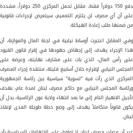
دفع 150 دولاراً فقط، مقابل تحمل المركزي 250 دولاراً، مشددة
على أن أي مصرف لن يلتزم التعميم، سيتعرض لإجراءات قانونية
من ضمنها طلب إعادة الهيكلة.
وفي المقابل اعتبرت أوساط نيابية في لجنة المال والموازنة، أن
هذا الإجراء يهدف إلى إجهاض جهودها في إقرار قانون القيود
على رأس المال، الذي بات على مشارف نهايته، وعرضه على
المجلس النيابي لإقراره خلال أسابيع قليلة، منتقدة إجراء المصرف
المركزي الذي رأت فيه “تسوية” سياسية بين رئاسة الجمهورية
ورئاسة المجلس النيابي مع حاكم مصرف لبنان لمدة عام، بهدف
تأجيل الانهيار التام إلى ما بعد انتهاء ولاية عون الرئاسية، بدل أن
يكون قانوناً متكاملاً يهدف إلى وضع خطة طويلة المدى لإنقاذ
لبنان.
غير أن مصادر مصرف لبنان لا توافق على الاتهامات السياسية بأن