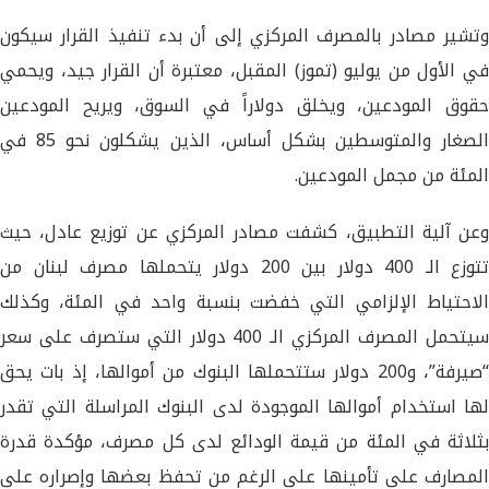
وتشير مصادر بالمصرف المركزي إلى أن بدء تنفيذ القرار سيكون
في الأول من يوليو (تموز) المقبل، معتبرة أن القرار جيد، ويحمي
حقوق المودعين، ويخلق دولاراً في السوق، ويريح المودعين
الصغار والمتوسطين بشكل أساس، الذين يشكلون نحو 85 في
المئة من مجمل المودعين.
وعن آلية التطبيق، كشفت مصادر المركزي عن توزيع عادل، حيث
تتوزع الـ 400 دولار بين 200 دولار يتحملها مصرف لبنان من
الاحتياط الإلزامي التي خفضت بنسبة واحد في المئة، وكذلك
سيتحمل المصرف المركزي الـ 400 دولار التي ستصرف على سعر
“صيرفة”، و200 دولار ستتحملها البنوك من أموالها، إذ بات يحق
لها استخدام أموالها الموجودة لدى البنوك المراسلة التي تقدر
بثلاثة في المئة من قيمة الودائع لدى كل مصرف، مؤكدة قدرة
المصارف على تأمينها على الرغم من تحفظ بعضها وإصراره على