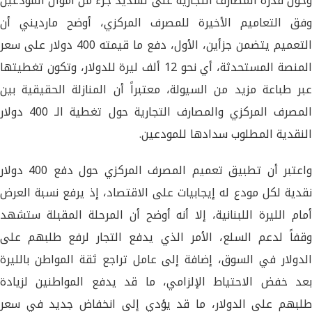
وحول قدرة المصارف التجارية على تسديد جزء من أموال المودعين
وفق التعاميم الأخيرة للمصرف المركزي، أوضح مارديني أن
التعميم يتضمن جزأين، الأول، دفع ما قيمته 400 دولار على سعر
المنصة المستحدثة، أي نحو 12 ألف ليرة للدولار، وتكون تغطيتها
عبر طباعة مزيد من السيولة، معتبراً أن المنازلة الحقيقية بين
المصرف المركزي والمصارف التجارية حول تغطية الـ 400 دولار
النقدية المطلوب سدادها للمودعين.
واعتبر أن تطبيق تعميم المصرف المركزي حول دفع 400 دولار
نقدية لكل مودع له إيجابيات على الاقتصاد، إذ يرفع نسبة العرض
أمام الليرة اللبنانية، إلا أنه أوضح أن المرحلة المقبلة ستشهد
وقفاً لدعم السلع، الأمر الذي يدفع التجار لرفع طلبهم على
الدولار في السوق، إضافة إلى عامل تراجع ثقة المواطن بالليرة
بعد خفض الاحتياط الإلزامي، ما قد يدفع المواطنين لزيادة
طلبهم على الدولار، ما قد يؤدي إلى انخفاض جديد في سعر