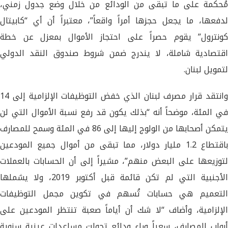
مُحكمة على ما تبقى من الودائع من خلال وضع جدول زمني،
لدفعها، ما يجعل حجزها أمراً واقعاً”، معتبراً أن أي “كابيتال
كونترول” يقوم حصراً على احتجاز الأموال بمعزل عن خطة
اقتصادية شاملة، لا يندرج ضمن شروط صندوق النقد الدولي
لتمويل لبنان.
وانتقد قرار مصرف لبنان الذي خفض التوظيفات الإلزامية إلى 14
في المئة، موضحاً أنه “بذلك يكون قد رفع نسبة الأموال التي لن
يتمكن أصحابها من الولوج إليها إلى 86 في المئة وسمح للمصارف
باقتطاع 1.2 مليار دولار، مما تبقى من أموال جميع المودعين
لتوزيعها على البعض منهم”، مشيراً إلى أن الحسابات بالعملات
الأجنبية التي لم تكن قائمة قبل أكتوبر 2019، ولا يشملها
التعميم هي حسابات تُسهم في تكوين مجمل التوظيفات
الإلزامية، وأضاف “لا شك أن أياماً صعبة تنتظر المودعين على
أبواب المصارف، سعياً وراء ودائع تحولت مساعدات عينية سنوية