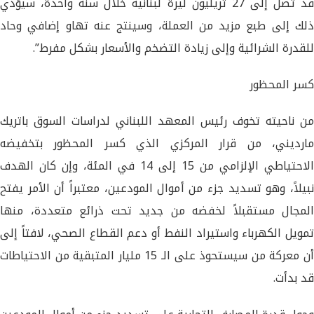
قد تصل إلى 27 تريليون ليرة لبنانية خلال سنة واحدة، سيؤدي
ذلك إلى طبع مزيد من العملة، وسينتج عنه تهاو إضافي وحاد
للقدرة الشرائية وإلى زيادة التضخم والأسعار بشكل مفرط”.
كسر المحظور
من ناحيته تخوف رئيس المعهد اللبناني لدراسات السوق باتريك
مارديني، من قرار المركزي الذي كسر المحظور بتخفيضه
الاحتياطي الإلزامي من 15 إلى 14 في المئة، وإن كان الهدف
نبيلاً، وهو تسديد جزء من أموال المودعين، معتبراً أن الأمر يفتح
المجال مستقبلاً لخفضه من جديد تحت ذرائع متعددة، منها
تمويل الكهرباء واستيراد النفط أو دعم القطاع الصحي، لافتاً إلى
أن معركة من سيستحوذ على الـ 15 مليار المتبقية من الاحتياطات
قد بدأت.